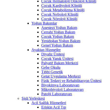
Çocuk Hematoloji Onkoloji Kliniği
Çocuk Kardiyoloji Kliniği
Çocuk Metabolizma Kliniği
Çocuk Nefroloji Kliniği
Çocuk Nöroloji Kliniği
Yoğun Bakımlar
Anestezi Yoğun Bakım
Cerrahi Yoğun Bakım
Çocuk Yoğun Bakım
Yenidoğan Yoğun Bakım
Genel Yoğun Bakım
Ayaktan Hizmetler
Diyaliz Ünitesi
Çocuk Yanık Ünitesi
Palyatif Bakım Merkezi
Gebe Okulu
Tıbbi Genetik
Getat Uygulama Merkezi
Fizik Tedavi ve Rehabilitasyon Ünitesi
Biyokimya Laboratuvarı
Mikrobiyoloji Laboratuvarı
Patolji Laboratuvarı
Şişli Yerleşkesi
Acil Sağlık Hizmetleri
Erişkin Acil Tıp