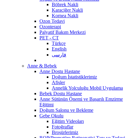
Böbrek Nakli
Karaciğer Nakli
Kornea Nakli
Ozon Tedavi
Ozonterapi
Palyatif Bakım Merkezi
PET - CT
Türkçe
English
فارسی
Anne & Bebek
Anne Dostu Hastane
Doğum İstatistiklerimiz
Afişler
Annelik Yolculuğu Mobil Uygulama
Bebek Dostu Hastane
Anne Sütünün Önemi ve Başarılı Emzirme
Eğitimi
Doğum Salonu ve Bekleme
Gebe Okulu
Eğitim Videoları
Fotoğraflar
Broşürlerimiz
ROP(Prematüre Retinopatisi Tanı ve Tedavi