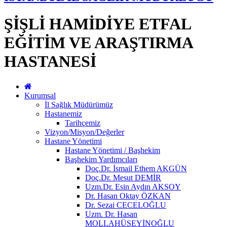
ŞİŞLİ HAMİDİYE ETFAL
EĞİTİM VE ARAŞTIRMA
HASTANESİ
Kurumsal
İl Sağlık Müdürümüz
Hastanemiz
Tarihçemiz
Vizyon/Misyon/Değerler
Hastane Yönetimi
Hastane Yönetimi / Başhekim
Başhekim Yardımcıları
Doç.Dr. İsmail Ethem AKGÜN
Doç.Dr. Mesut DEMİR
Uzm.Dr. Esin Aydın AKSOY
Dr. Hasan Oktay ÖZKAN
Dr. Sezai CECELOĞLU
Uzm. Dr. Hasan
MOLLAHÜSEYİNOĞLU