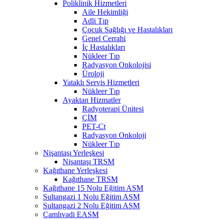
Poliklinik Hizmetleri
Aile Hekimliği
Adli Tıp
Çocuk Sağlığı ve Hastalıkları
Genel Cerrahi
İç Hastalıkları
Nükleer Tıp
Radyasyon Onkolojisi
Üroloji
Yataklı Servis Hizmetleri
Nükleer Tıp
Ayaktan Hizmatler
Radyoterapi Ünitesi
ÇİM
PET-Ct
Radyasyon Onkoloji
Nükleer Tıp
Nişantaşı Yerleşkesi
Nişantaşı TRSM
Kağıthane Yerleşkesi
Kağıthane TRSM
Kağıthane 15 Nolu Eğitim ASM
Sultangazi 1 Nolu Eğitim ASM
Sultangazi 2 Nolu Eğitim ASM
Çamlıvadi EASM