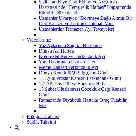
Şişli Hamidiye Etfal Eğitim ve Araştırma
Hastanesi'nde ''Hemşirelik Haftası'' Kapsamında
Etkinlik Düzenlendi.
Uzmanlar Uyarıyor: ''Dövmeye Bağlı Artmış Bir
Deri Kanseri ve Lenfoma İhtimali Var.''
Uzmanlardan Ramazan Ayı Tavsiyeleri
Videolarımız
Yaz Aylarında Sağlıklı Beslenme
Dünya Aşı Haftası
Kolorektal Kanser Farkındalık Ayı
Yara Bakımında Uzman Eller
Meme Kanseri Farkındalık Ayı
Dünya Kemik İliği Bağışçıları Günü
15 Eylül Prostat Kanseri Farkındalık Günü
1-7 Ağustos Dünya Emzirme Haftası
15 Şubat Uluslararası Çocukluk Çağı Kanseri
Günü
Ramazanda Diyabetik Hastalar Oruç Tutabilir
Mi?
Fotoğraf Galerisi
Sağlık Takvimi