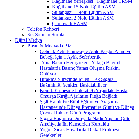
Kağıthane Yerleşkesi - Kağıthane TRSM
Kağıthane 15 Nolu Eğitim ASM
Sultangazi 1 Nolu Eğitim ASM
Sultangazi 2 Nolu Eğitim ASM
Çamlıvadi EASM
Telefon Rehberi
Sık Sorulan Sorular
Dijital Medya
Basın & Medyada Biz
Gebelik Zehirlenmesiyle Acile Koştu: Anne ve
Bebeği İçin 1 Aylık Seferberlik
''Yara Bakım Hemşireleri'' Yatağa Bağımlı
Hastalarda Basınç Yarası Oluşma Riskini
Önlüyor
Bırakma Sürecinde İçilen ''Tek Sigara ''
Bağımlılığı Yeniden Başlatabiliyor
Kemik Erimesine Dikkat:76 Yaşındaki Hasta,
Omurga Kırığı Ağrılarını Fıtığa Bağladı
Şişli Hamidiye Etfal Eğitim ve Araştırma
Hastanesinde Dünya Prematüre Günü ve Dünya
Çocuk Hakları Günü Programı
Sigara Bağımlısı Dünyada Nadir Yapılan Çifte
Ameliyatla İki Kanserden Kurtuldu
Yoğun Sıcak Havalarda Dikkat Edilmesi
Gerekenler