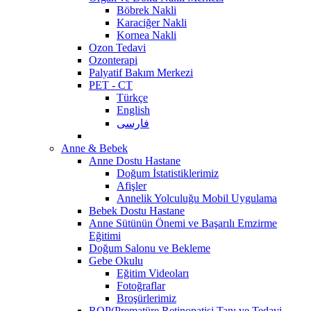
Böbrek Nakli
Karaciğer Nakli
Kornea Nakli
Ozon Tedavi
Ozonterapi
Palyatif Bakım Merkezi
PET - CT
Türkçe
English
فارسی
Anne & Bebek
Anne Dostu Hastane
Doğum İstatistiklerimiz
Afişler
Annelik Yolculuğu Mobil Uygulama
Bebek Dostu Hastane
Anne Sütünün Önemi ve Başarılı Emzirme
Eğitimi
Doğum Salonu ve Bekleme
Gebe Okulu
Eğitim Videoları
Fotoğraflar
Broşürlerimiz
ROP(Prematüre Retinopatisi Tanı ve Tedavi