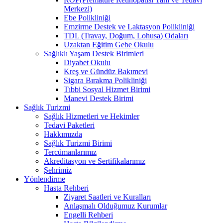
Merkezi)
Ebe Polikliniği
Emzirme Destek ve Laktasyon Polikliniği
TDL (Travay, Doğum, Lohusa) Odaları
Uzaktan Eğitim Gebe Okulu
Sağlıklı Yaşam Destek Birimleri
Diyabet Okulu
Kreş ve Gündüz Bakımevi
Sigara Bırakma Polikliniği
Tıbbi Sosyal Hizmet Birimi
Manevi Destek Birimi
Sağlık Turizmi
Sağlık Hizmetleri ve Hekimler
Tedavi Paketleri
Hakkımızda
Sağlık Turizmi Birimi
Tercümanlarımız
Akreditasyon ve Sertifikalarımız
Şehrimiz
Yönlendirme
Hasta Rehberi
Ziyaret Saatleri ve Kuralları
Anlaşmalı Olduğumuz Kurumlar
Engelli Rehberi