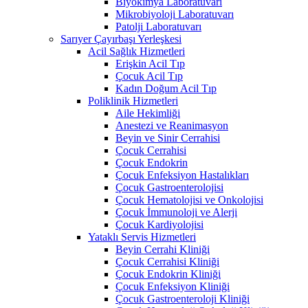
Biyokimya Laboratuvarı
Mikrobiyoloji Laboratuvarı
Patolji Laboratuvarı
Sarıyer Çayırbaşı Yerleşkesi
Acil Sağlık Hizmetleri
Erişkin Acil Tıp
Çocuk Acil Tıp
Kadın Doğum Acil Tıp
Poliklinik Hizmetleri
Aile Hekimliği
Anestezi ve Reanimasyon
Beyin ve Sinir Cerrahisi
Çocuk Cerrahisi
Çocuk Endokrin
Çocuk Enfeksiyon Hastalıkları
Çocuk Gastroenterolojisi
Çocuk Hematolojisi ve Onkolojisi
Çocuk İmmunoloji ve Alerji
Çocuk Kardiyolojisi
Yataklı Servis Hizmetleri
Beyin Cerrahi Kliniği
Çocuk Cerrahisi Kliniği
Çocuk Endokrin Kliniği
Çocuk Enfeksiyon Kliniği
Çocuk Gastroenteroloji Kliniği