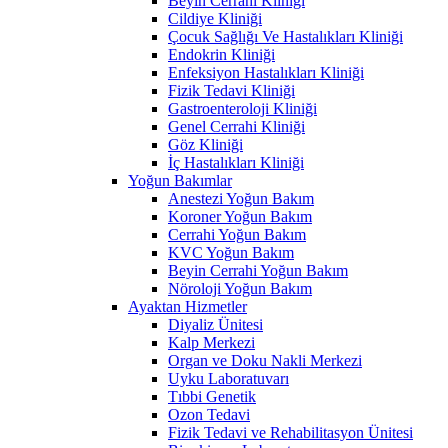
Beyin Cerrahi Kliniği
Cildiye Kliniği
Çocuk Sağlığı Ve Hastalıkları Kliniği
Endokrin Kliniği
Enfeksiyon Hastalıkları Kliniği
Fizik Tedavi Kliniği
Gastroenteroloji Kliniği
Genel Cerrahi Kliniği
Göz Kliniği
İç Hastalıkları Kliniği
Yoğun Bakımlar
Anestezi Yoğun Bakım
Koroner Yoğun Bakım
Cerrahi Yoğun Bakım
KVC Yoğun Bakım
Beyin Cerrahi Yoğun Bakım
Nöroloji Yoğun Bakım
Ayaktan Hizmetler
Diyaliz Ünitesi
Kalp Merkezi
Organ ve Doku Nakli Merkezi
Uyku Laboratuvarı
Tıbbi Genetik
Ozon Tedavi
Fizik Tedavi ve Rehabilitasyon Ünitesi