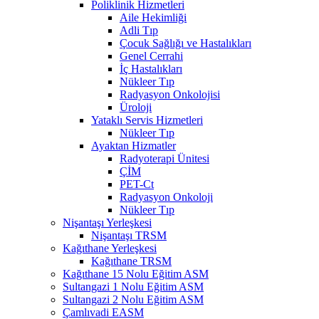
Poliklinik Hizmetleri
Aile Hekimliği
Adli Tıp
Çocuk Sağlığı ve Hastalıkları
Genel Cerrahi
İç Hastalıkları
Nükleer Tıp
Radyasyon Onkolojisi
Üroloji
Yataklı Servis Hizmetleri
Nükleer Tıp
Ayaktan Hizmatler
Radyoterapi Ünitesi
ÇİM
PET-Ct
Radyasyon Onkoloji
Nükleer Tıp
Nişantaşı Yerleşkesi
Nişantaşı TRSM
Kağıthane Yerleşkesi
Kağıthane TRSM
Kağıthane 15 Nolu Eğitim ASM
Sultangazi 1 Nolu Eğitim ASM
Sultangazi 2 Nolu Eğitim ASM
Çamlıvadi EASM