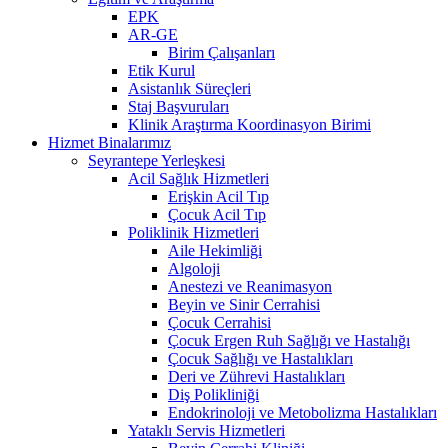
EPK
AR-GE
Birim Çalışanları
Etik Kurul
Asistanlık Süreçleri
Staj Başvuruları
Klinik Araştırma Koordinasyon Birimi
Hizmet Binalarımız
Seyrantepe Yerleşkesi
Acil Sağlık Hizmetleri
Erişkin Acil Tıp
Çocuk Acil Tıp
Poliklinik Hizmetleri
Aile Hekimliği
Algoloji
Anestezi ve Reanimasyon
Beyin ve Sinir Cerrahisi
Çocuk Cerrahisi
Çocuk Ergen Ruh Sağlığı ve Hastalığı
Çocuk Sağlığı ve Hastalıkları
Deri ve Zührevi Hastalıkları
Diş Polikliniği
Endokrinoloji ve Metobolizma Hastalıkları
Yataklı Servis Hizmetleri