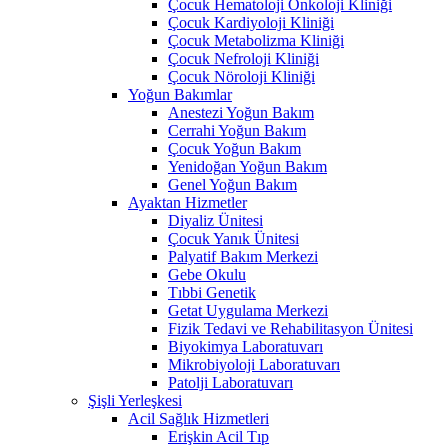
Çocuk Hematoloji Onkoloji Kliniği
Çocuk Kardiyoloji Kliniği
Çocuk Metabolizma Kliniği
Çocuk Nefroloji Kliniği
Çocuk Nöroloji Kliniği
Yoğun Bakımlar
Anestezi Yoğun Bakım
Cerrahi Yoğun Bakım
Çocuk Yoğun Bakım
Yenidoğan Yoğun Bakım
Genel Yoğun Bakım
Ayaktan Hizmetler
Diyaliz Ünitesi
Çocuk Yanık Ünitesi
Palyatif Bakım Merkezi
Gebe Okulu
Tıbbi Genetik
Getat Uygulama Merkezi
Fizik Tedavi ve Rehabilitasyon Ünitesi
Biyokimya Laboratuvarı
Mikrobiyoloji Laboratuvarı
Patolji Laboratuvarı
Şişli Yerleşkesi
Acil Sağlık Hizmetleri
Erişkin Acil Tıp