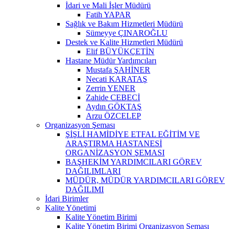
İdari ve Mali İşler Müdürü
Fatih YAPAR
Sağlık ve Bakım Hizmetleri Müdürü
Sümeyye ÇINAROĞLU
Destek ve Kalite Hizmetleri Müdürü
Elif BÜYÜKÇETİN
Hastane Müdür Yardımcıları
Mustafa ŞAHİNER
Necati KARATAŞ
Zerrin YENER
Zahide CEBECİ
Aydın GÖKTAŞ
Arzu ÖZCELEP
Organizasyon Şeması
ŞİŞLİ HAMİDİYE ETFAL EĞİTİM VE
ARAŞTIRMA HASTANESİ
ORGANİZASYON ŞEMASI
BAŞHEKİM YARDIMCILARI GÖREV
DAĞILIMLARI
MÜDÜR, MÜDÜR YARDIMCILARI GÖREV
DAĞILIMI
İdari Birimler
Kalite Yönetimi
Kalite Yönetim Birimi
Kalite Yönetim Birimi Organizasyon Şeması