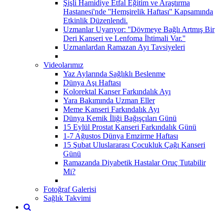
Şişli Hamidiye Etfal Eğitim ve Araştırma
Hastanesi'nde ''Hemşirelik Haftası'' Kapsamında
Etkinlik Düzenlendi.
Uzmanlar Uyarıyor: ''Dövmeye Bağlı Artmış Bir
Deri Kanseri ve Lenfoma İhtimali Var.''
Uzmanlardan Ramazan Ayı Tavsiyeleri
Videolarımız
Yaz Aylarında Sağlıklı Beslenme
Dünya Aşı Haftası
Kolorektal Kanser Farkındalık Ayı
Yara Bakımında Uzman Eller
Meme Kanseri Farkındalık Ayı
Dünya Kemik İliği Bağışçıları Günü
15 Eylül Prostat Kanseri Farkındalık Günü
1-7 Ağustos Dünya Emzirme Haftası
15 Şubat Uluslararası Çocukluk Çağı Kanseri
Günü
Ramazanda Diyabetik Hastalar Oruç Tutabilir
Mi?
Fotoğraf Galerisi
Sağlık Takvimi