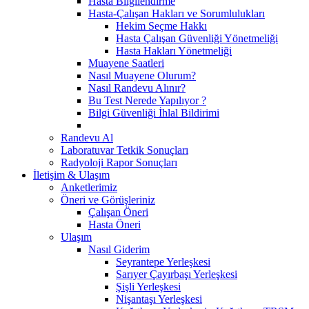
Hasta Bilgilendirme
Hasta-Çalışan Hakları ve Sorumlulukları
Hekim Seçme Hakkı
Hasta Çalışan Güvenliği Yönetmeliği
Hasta Hakları Yönetmeliği
Muayene Saatleri
Nasıl Muayene Olurum?
Nasıl Randevu Alınır?
Bu Test Nerede Yapılıyor ?
Bilgi Güvenliği İhlal Bildirimi
Randevu Al
Laboratuvar Tetkik Sonuçları
Radyoloji Rapor Sonuçları
İletişim & Ulaşım
Anketlerimiz
Öneri ve Görüşleriniz
Çalışan Öneri
Hasta Öneri
Ulaşım
Nasıl Giderim
Seyrantepe Yerleşkesi
Sarıyer Çayırbaşı Yerleşkesi
Şişli Yerleşkesi
Nişantaşı Yerleşkesi