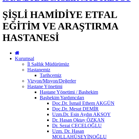
ŞİŞLİ HAMİDİYE ETFAL
EĞİTİM VE ARAŞTIRMA
HASTANESİ
Kurumsal
İl Sağlık Müdürümüz
Hastanemiz
Tarihçemiz
Vizyon/Misyon/Değerler
Hastane Yönetimi
Hastane Yönetimi / Başhekim
Başhekim Yardımcıları
Doç.Dr. İsmail Ethem AKGÜN
Doç.Dr. Mesut DEMİR
Uzm.Dr. Esin Aydın AKSOY
Dr. Hasan Oktay ÖZKAN
Dr. Sezai CECELOĞLU
Uzm. Dr. Hasan
MOLLAHÜSEYİNOĞLU