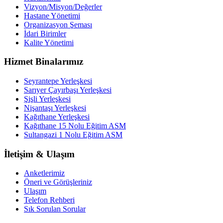
Vizyon/Misyon/Değerler
Hastane Yönetimi
Organizasyon Şeması
İdari Birimler
Kalite Yönetimi
Hizmet Binalarımız
Seyrantepe Yerleşkesi
Sarıyer Çayırbaşı Yerleşkesi
Şişli Yerleşkesi
Nişantaşı Yerleşkesi
Kağıthane Yerleşkesi
Kağıthane 15 Nolu Eğitim ASM
Sultangazi 1 Nolu Eğitim ASM
İletişim & Ulaşım
Anketlerimiz
Öneri ve Görüşleriniz
Ulaşım
Telefon Rehberi
Sık Sorulan Sorular