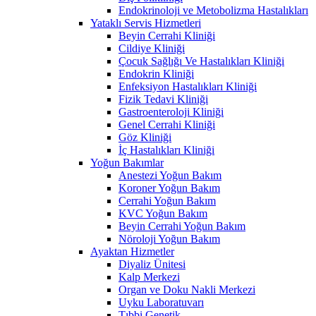
Endokrinoloji ve Metobolizma Hastalıkları
Yataklı Servis Hizmetleri
Beyin Cerrahi Kliniği
Cildiye Kliniği
Çocuk Sağlığı Ve Hastalıkları Kliniği
Endokrin Kliniği
Enfeksiyon Hastalıkları Kliniği
Fizik Tedavi Kliniği
Gastroenteroloji Kliniği
Genel Cerrahi Kliniği
Göz Kliniği
İç Hastalıkları Kliniği
Yoğun Bakımlar
Anestezi Yoğun Bakım
Koroner Yoğun Bakım
Cerrahi Yoğun Bakım
KVC Yoğun Bakım
Beyin Cerrahi Yoğun Bakım
Nöroloji Yoğun Bakım
Ayaktan Hizmetler
Diyaliz Ünitesi
Kalp Merkezi
Organ ve Doku Nakli Merkezi
Uyku Laboratuvarı
Tıbbi Genetik