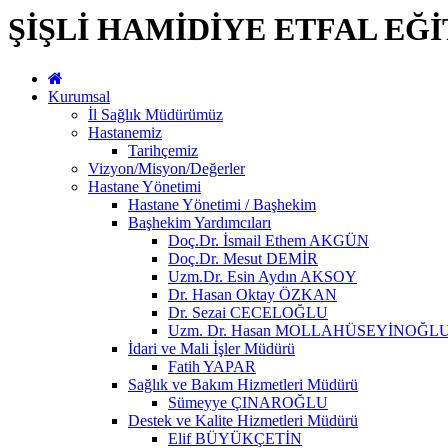
ŞİŞLİ HAMİDİYE ETFAL EĞ
Kurumsal
İl Sağlık Müdürümüz
Hastanemiz
Tarihçemiz
Vizyon/Misyon/Değerler
Hastane Yönetimi
Hastane Yönetimi / Başhekim
Başhekim Yardımcıları
Doç.Dr. İsmail Ethem AKGÜN
Doç.Dr. Mesut DEMİR
Uzm.Dr. Esin Aydın AKSOY
Dr. Hasan Oktay ÖZKAN
Dr. Sezai CECELOĞLU
Uzm. Dr. Hasan MOLLAHÜSEYİNOĞL
İdari ve Mali İşler Müdürü
Fatih YAPAR
Sağlık ve Bakım Hizmetleri Müdürü
Sümeyye ÇINAROĞLU
Destek ve Kalite Hizmetleri Müdürü
Elif BÜYÜKÇETİN