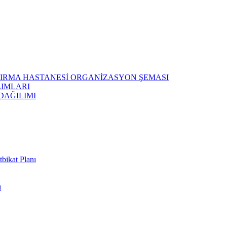
ŞTIRMA HASTANESİ ORGANİZASYON ŞEMASI
LIMLARI
DAĞILIMI
bikat Planı
ı