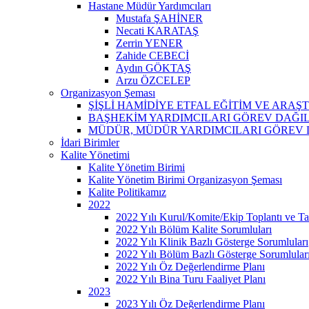
Hastane Müdür Yardımcıları
Mustafa ŞAHİNER
Necati KARATAŞ
Zerrin YENER
Zahide CEBECİ
Aydın GÖKTAŞ
Arzu ÖZCELEP
Organizasyon Şeması
ŞİŞLİ HAMİDİYE ETFAL EĞİTİM VE ARA
BAŞHEKİM YARDIMCILARI GÖREV DAĞI
MÜDÜR, MÜDÜR YARDIMCILARI GÖREV 
İdari Birimler
Kalite Yönetimi
Kalite Yönetim Birimi
Kalite Yönetim Birimi Organizasyon Şeması
Kalite Politikamız
2022
2022 Yılı Kurul/Komite/Ekip Toplantı ve Tat
2022 Yılı Bölüm Kalite Sorumluları
2022 Yılı Klinik Bazlı Gösterge Sorumluları
2022 Yılı Bölüm Bazlı Gösterge Sorumlular
2022 Yılı Öz Değerlendirme Planı
2022 Yılı Bina Turu Faaliyet Planı
2023
2023 Yılı Öz Değerlendirme Planı