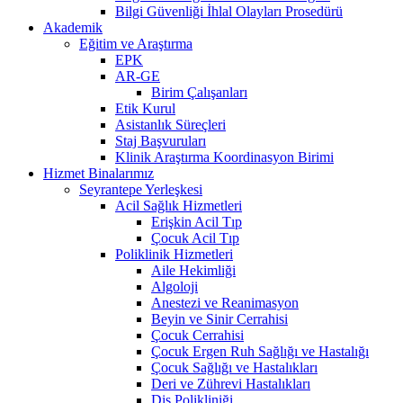
Bilgi Güvenliği İhlal Olayları Prosedürü
Akademik
Eğitim ve Araştırma
EPK
AR-GE
Birim Çalışanları
Etik Kurul
Asistanlık Süreçleri
Staj Başvuruları
Klinik Araştırma Koordinasyon Birimi
Hizmet Binalarımız
Seyrantepe Yerleşkesi
Acil Sağlık Hizmetleri
Erişkin Acil Tıp
Çocuk Acil Tıp
Poliklinik Hizmetleri
Aile Hekimliği
Algoloji
Anestezi ve Reanimasyon
Beyin ve Sinir Cerrahisi
Çocuk Cerrahisi
Çocuk Ergen Ruh Sağlığı ve Hastalığı
Çocuk Sağlığı ve Hastalıkları
Deri ve Zührevi Hastalıkları
Diş Polikliniği