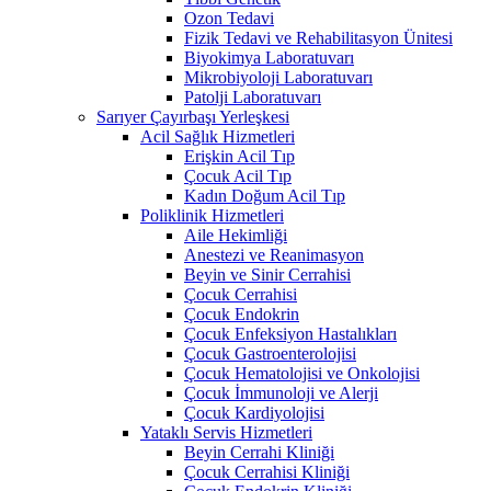
Ozon Tedavi
Fizik Tedavi ve Rehabilitasyon Ünitesi
Biyokimya Laboratuvarı
Mikrobiyoloji Laboratuvarı
Patolji Laboratuvarı
Sarıyer Çayırbaşı Yerleşkesi
Acil Sağlık Hizmetleri
Erişkin Acil Tıp
Çocuk Acil Tıp
Kadın Doğum Acil Tıp
Poliklinik Hizmetleri
Aile Hekimliği
Anestezi ve Reanimasyon
Beyin ve Sinir Cerrahisi
Çocuk Cerrahisi
Çocuk Endokrin
Çocuk Enfeksiyon Hastalıkları
Çocuk Gastroenterolojisi
Çocuk Hematolojisi ve Onkolojisi
Çocuk İmmunoloji ve Alerji
Çocuk Kardiyolojisi
Yataklı Servis Hizmetleri
Beyin Cerrahi Kliniği
Çocuk Cerrahisi Kliniği