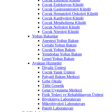
Çocuk Endokrin Kliniği
Çocuk Enfeksiyon Kliniği
Çocuk Gastroenteroloji Kliniği
Çocuk Hematoloji Onkoloji Kliniği
Çocuk Kardiyoloji Kliniği
Çocuk Metabolizma Kliniği
Çocuk Nefroloji Kliniği
Çocuk Nöroloji Kliniği
Yoğun Bakımlar
Anestezi Yoğun Bakım
Cerrahi Yoğun Bakım
Çocuk Yoğun Bakım
Yenidoğan Yoğun Bakım
Genel Yoğun Bakım
Ayaktan Hizmetler
Diyaliz Ünitesi
Çocuk Yanık Ünitesi
Palyatif Bakım Merkezi
Gebe Okulu
Tıbbi Genetik
Getat Uygulama Merkezi
Fizik Tedavi ve Rehabilitasyon Ünitesi
Biyokimya Laboratuvarı
Mikrobiyoloji Laboratuvarı
Patolji Laboratuvarı