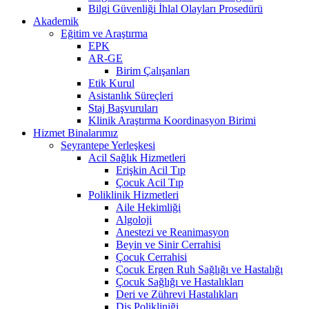
Bilgi Güvenliği İhlal Olayları Prosedürü
Akademik
Eğitim ve Araştırma
EPK
AR-GE
Birim Çalışanları
Etik Kurul
Asistanlık Süreçleri
Staj Başvuruları
Klinik Araştırma Koordinasyon Birimi
Hizmet Binalarımız
Seyrantepe Yerleşkesi
Acil Sağlık Hizmetleri
Erişkin Acil Tıp
Çocuk Acil Tıp
Poliklinik Hizmetleri
Aile Hekimliği
Algoloji
Anestezi ve Reanimasyon
Beyin ve Sinir Cerrahisi
Çocuk Cerrahisi
Çocuk Ergen Ruh Sağlığı ve Hastalığı
Çocuk Sağlığı ve Hastalıkları
Deri ve Zührevi Hastalıkları
Diş Polikliniği