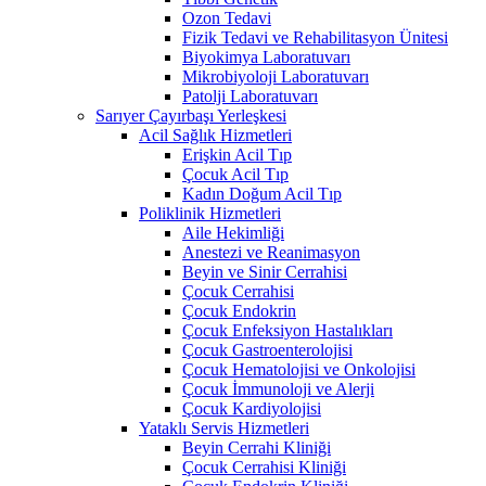
Ozon Tedavi
Fizik Tedavi ve Rehabilitasyon Ünitesi
Biyokimya Laboratuvarı
Mikrobiyoloji Laboratuvarı
Patolji Laboratuvarı
Sarıyer Çayırbaşı Yerleşkesi
Acil Sağlık Hizmetleri
Erişkin Acil Tıp
Çocuk Acil Tıp
Kadın Doğum Acil Tıp
Poliklinik Hizmetleri
Aile Hekimliği
Anestezi ve Reanimasyon
Beyin ve Sinir Cerrahisi
Çocuk Cerrahisi
Çocuk Endokrin
Çocuk Enfeksiyon Hastalıkları
Çocuk Gastroenterolojisi
Çocuk Hematolojisi ve Onkolojisi
Çocuk İmmunoloji ve Alerji
Çocuk Kardiyolojisi
Yataklı Servis Hizmetleri
Beyin Cerrahi Kliniği
Çocuk Cerrahisi Kliniği