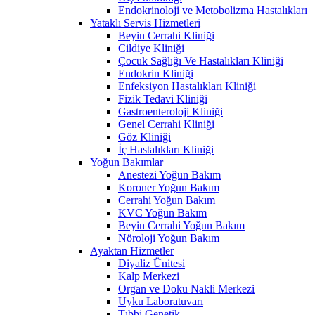
Endokrinoloji ve Metobolizma Hastalıkları
Yataklı Servis Hizmetleri
Beyin Cerrahi Kliniği
Cildiye Kliniği
Çocuk Sağlığı Ve Hastalıkları Kliniği
Endokrin Kliniği
Enfeksiyon Hastalıkları Kliniği
Fizik Tedavi Kliniği
Gastroenteroloji Kliniği
Genel Cerrahi Kliniği
Göz Kliniği
İç Hastalıkları Kliniği
Yoğun Bakımlar
Anestezi Yoğun Bakım
Koroner Yoğun Bakım
Cerrahi Yoğun Bakım
KVC Yoğun Bakım
Beyin Cerrahi Yoğun Bakım
Nöroloji Yoğun Bakım
Ayaktan Hizmetler
Diyaliz Ünitesi
Kalp Merkezi
Organ ve Doku Nakli Merkezi
Uyku Laboratuvarı
Tıbbi Genetik