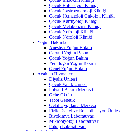
Çocuk Endokrin Kliniği
Çocuk Enfeksiyon Kliniği
Çocuk Gastroenteroloji Kliniği
Çocuk Hematoloji Onkoloji Kliniği
Çocuk Kardiyoloji Kliniği
Çocuk Metabolizma Kliniği
Çocuk Nefroloji Kliniği
Çocuk Nöroloji Kliniği
Yoğun Bakımlar
Anestezi Yoğun Bakım
Cerrahi Yoğun Bakım
Çocuk Yoğun Bakım
Yenidoğan Yoğun Bakım
Genel Yoğun Bakım
Ayaktan Hizmetler
Diyaliz Ünitesi
Çocuk Yanık Ünitesi
Palyatif Bakım Merkezi
Gebe Okulu
Tıbbi Genetik
Getat Uygulama Merkezi
Fizik Tedavi ve Rehabilitasyon Ünitesi
Biyokimya Laboratuvarı
Mikrobiyoloji Laboratuvarı
Patolji Laboratuvarı