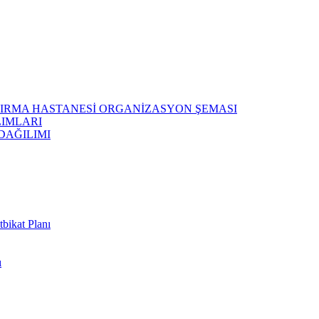
ŞTIRMA HASTANESİ ORGANİZASYON ŞEMASI
LIMLARI
DAĞILIMI
bikat Planı
ı