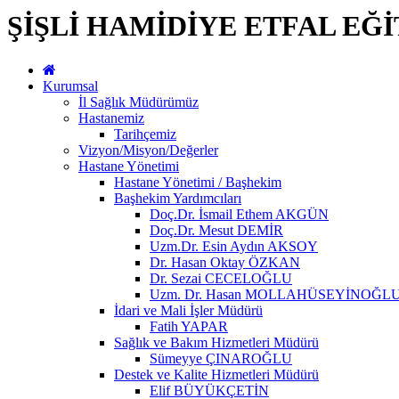
ŞİŞLİ HAMİDİYE ETFAL EĞ
Kurumsal
İl Sağlık Müdürümüz
Hastanemiz
Tarihçemiz
Vizyon/Misyon/Değerler
Hastane Yönetimi
Hastane Yönetimi / Başhekim
Başhekim Yardımcıları
Doç.Dr. İsmail Ethem AKGÜN
Doç.Dr. Mesut DEMİR
Uzm.Dr. Esin Aydın AKSOY
Dr. Hasan Oktay ÖZKAN
Dr. Sezai CECELOĞLU
Uzm. Dr. Hasan MOLLAHÜSEYİNOĞL
İdari ve Mali İşler Müdürü
Fatih YAPAR
Sağlık ve Bakım Hizmetleri Müdürü
Sümeyye ÇINAROĞLU
Destek ve Kalite Hizmetleri Müdürü
Elif BÜYÜKÇETİN