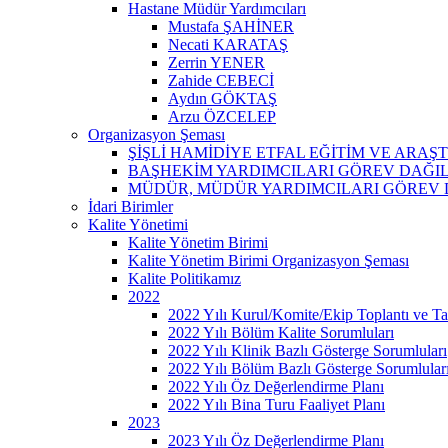
Hastane Müdür Yardımcıları
Mustafa ŞAHİNER
Necati KARATAŞ
Zerrin YENER
Zahide CEBECİ
Aydın GÖKTAŞ
Arzu ÖZCELEP
Organizasyon Şeması
ŞİŞLİ HAMİDİYE ETFAL EĞİTİM VE ARA
BAŞHEKİM YARDIMCILARI GÖREV DAĞI
MÜDÜR, MÜDÜR YARDIMCILARI GÖREV 
İdari Birimler
Kalite Yönetimi
Kalite Yönetim Birimi
Kalite Yönetim Birimi Organizasyon Şeması
Kalite Politikamız
2022
2022 Yılı Kurul/Komite/Ekip Toplantı ve Tat
2022 Yılı Bölüm Kalite Sorumluları
2022 Yılı Klinik Bazlı Gösterge Sorumluları
2022 Yılı Bölüm Bazlı Gösterge Sorumlular
2022 Yılı Öz Değerlendirme Planı
2022 Yılı Bina Turu Faaliyet Planı
2023
2023 Yılı Öz Değerlendirme Planı