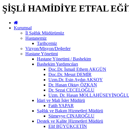
ŞİŞLİ HAMİDİYE ETFAL EĞ
Kurumsal
İl Sağlık Müdürümüz
Hastanemiz
Tarihçemiz
Vizyon/Misyon/Değerler
Hastane Yönetimi
Hastane Yönetimi / Başhekim
Başhekim Yardımcıları
Doç.Dr. İsmail Ethem AKGÜN
Doç.Dr. Mesut DEMİR
Uzm.Dr. Esin Aydın AKSOY
Dr. Hasan Oktay ÖZKAN
Dr. Sezai CECELOĞLU
Uzm. Dr. Hasan MOLLAHÜSEYİNOĞL
İdari ve Mali İşler Müdürü
Fatih YAPAR
Sağlık ve Bakım Hizmetleri Müdürü
Sümeyye ÇINAROĞLU
Destek ve Kalite Hizmetleri Müdürü
Elif BÜYÜKÇETİN