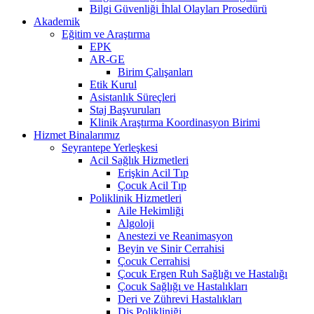
Bilgi Güvenliği İhlal Olayları Prosedürü
Akademik
Eğitim ve Araştırma
EPK
AR-GE
Birim Çalışanları
Etik Kurul
Asistanlık Süreçleri
Staj Başvuruları
Klinik Araştırma Koordinasyon Birimi
Hizmet Binalarımız
Seyrantepe Yerleşkesi
Acil Sağlık Hizmetleri
Erişkin Acil Tıp
Çocuk Acil Tıp
Poliklinik Hizmetleri
Aile Hekimliği
Algoloji
Anestezi ve Reanimasyon
Beyin ve Sinir Cerrahisi
Çocuk Cerrahisi
Çocuk Ergen Ruh Sağlığı ve Hastalığı
Çocuk Sağlığı ve Hastalıkları
Deri ve Zührevi Hastalıkları
Diş Polikliniği