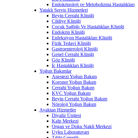
Endokrinoloji ve Metobolizma Hastalıkları
Yataklı Servis Hizmetleri
Beyin Cerrahi Kliniği
Cildiye Kliniği
Çocuk Sağlığı Ve Hastalıkları Kliniği
Endokrin Kliniği
Enfeksiyon Hastalıkları Kliniği
Fizik Tedavi Kliniği
Gastroenteroloji Kliniği
Genel Cerrahi Kliniği
Göz Kliniği
İç Hastalıkları Kliniği
Yoğun Bakımlar
Anestezi Yoğun Bakım
Koroner Yoğun Bakım
Cerrahi Yoğun Bakım
KVC Yoğun Bakım
Beyin Cerrahi Yoğun Bakım
Nöroloji Yoğun Bakım
Ayaktan Hizmetler
Diyaliz Ünitesi
Kalp Merkezi
Organ ve Doku Nakli Merkezi
Uyku Laboratuvarı
Tıbbi Genetik