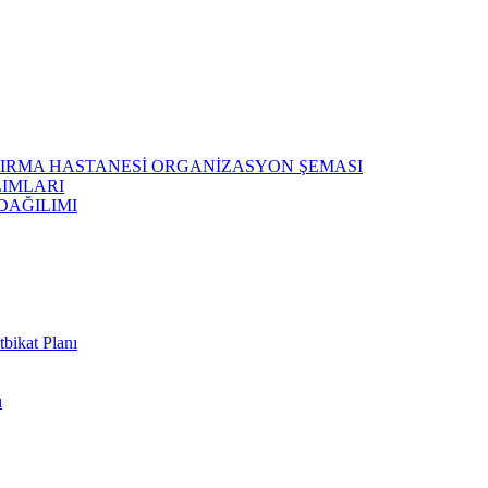
ŞTIRMA HASTANESİ ORGANİZASYON ŞEMASI
LIMLARI
DAĞILIMI
bikat Planı
ı