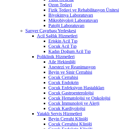
Ozon Tedavi
Fizik Tedavi ve Rehabilitasyon Ünitesi
Biyokimya Laboratuvarı
Mikrobiyoloji Laboratuvarı
Patolji Laboratuvarı
Sarıyer Çayırbaşı Yerleşkesi
Acil Sağlık Hizmetleri
Erişkin Acil Tıp
Çocuk Acil Tıp
Kadın Doğum Acil Tıp
Poliklinik Hizmetleri
Aile Hekimliği
Anestezi ve Reanimasyon
Beyin ve Sinir Cerrahisi
Çocuk Cerrahisi
Çocuk Endokrin
Çocuk Enfeksiyon Hastalıkları
Çocuk Gastroenterolojisi
Çocuk Hematolojisi ve Onkolojisi
Çocuk İmmunoloji ve Alerji
Çocuk Kardiyolojisi
Yataklı Servis Hizmetleri
Beyin Cerrahi Kliniği
Çocuk Cerrahisi Kliniği