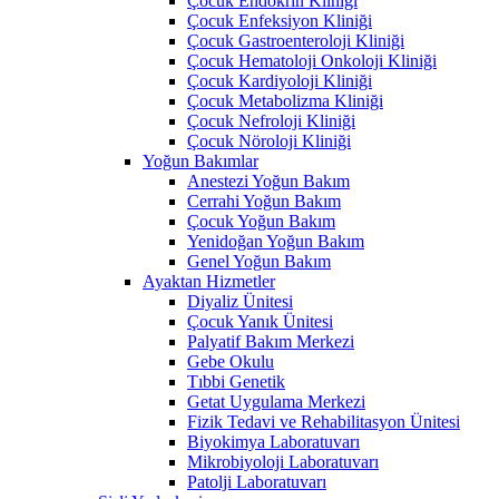
Çocuk Endokrin Kliniği
Çocuk Enfeksiyon Kliniği
Çocuk Gastroenteroloji Kliniği
Çocuk Hematoloji Onkoloji Kliniği
Çocuk Kardiyoloji Kliniği
Çocuk Metabolizma Kliniği
Çocuk Nefroloji Kliniği
Çocuk Nöroloji Kliniği
Yoğun Bakımlar
Anestezi Yoğun Bakım
Cerrahi Yoğun Bakım
Çocuk Yoğun Bakım
Yenidoğan Yoğun Bakım
Genel Yoğun Bakım
Ayaktan Hizmetler
Diyaliz Ünitesi
Çocuk Yanık Ünitesi
Palyatif Bakım Merkezi
Gebe Okulu
Tıbbi Genetik
Getat Uygulama Merkezi
Fizik Tedavi ve Rehabilitasyon Ünitesi
Biyokimya Laboratuvarı
Mikrobiyoloji Laboratuvarı
Patolji Laboratuvarı