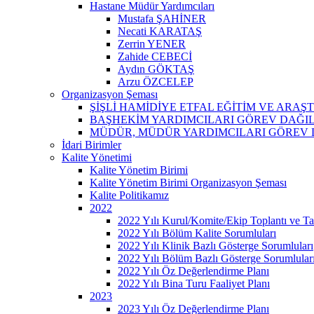
Hastane Müdür Yardımcıları
Mustafa ŞAHİNER
Necati KARATAŞ
Zerrin YENER
Zahide CEBECİ
Aydın GÖKTAŞ
Arzu ÖZCELEP
Organizasyon Şeması
ŞİŞLİ HAMİDİYE ETFAL EĞİTİM VE ARA
BAŞHEKİM YARDIMCILARI GÖREV DAĞI
MÜDÜR, MÜDÜR YARDIMCILARI GÖREV 
İdari Birimler
Kalite Yönetimi
Kalite Yönetim Birimi
Kalite Yönetim Birimi Organizasyon Şeması
Kalite Politikamız
2022
2022 Yılı Kurul/Komite/Ekip Toplantı ve Tat
2022 Yılı Bölüm Kalite Sorumluları
2022 Yılı Klinik Bazlı Gösterge Sorumluları
2022 Yılı Bölüm Bazlı Gösterge Sorumlular
2022 Yılı Öz Değerlendirme Planı
2022 Yılı Bina Turu Faaliyet Planı
2023
2023 Yılı Öz Değerlendirme Planı