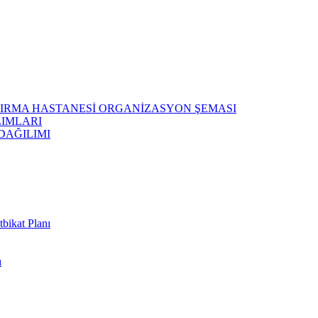
ŞTIRMA HASTANESİ ORGANİZASYON ŞEMASI
LIMLARI
DAĞILIMI
bikat Planı
ı