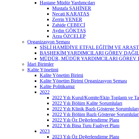
Hastane Müdür Yardımcıları
Mustafa ŞAHİNER
Necati KARATAŞ
Zerrin YENER
Zahide CEBECİ
Aydın GÖKTAŞ
Arzu ÖZCELEP
Organizasyon Şeması
ŞİŞLİ HAMİDİYE ETFAL EĞİTİM VE ARA
BAŞHEKİM YARDIMCILARI GÖREV DAĞI
MÜDÜR, MÜDÜR YARDIMCILARI GÖREV 
İdari Birimler
Kalite Yönetimi
Kalite Yönetim Birimi
Kalite Yönetim Birimi Organizasyon Şeması
Kalite Politikamız
2022
2022 Yılı Kurul/Komite/Ekip Toplantı ve Tat
2022 Yılı Bölüm Kalite Sorumluları
2022 Yılı Klinik Bazlı Gösterge Sorumluları
2022 Yılı Bölüm Bazlı Gösterge Sorumlular
2022 Yılı Öz Değerlendirme Planı
2022 Yılı Bina Turu Faaliyet Planı
2023
2023 Yılı Öz Değerlendirme Planı