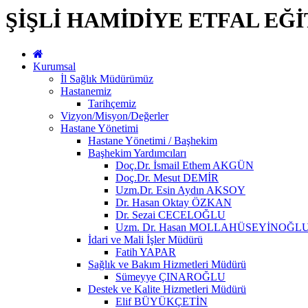
ŞİŞLİ HAMİDİYE ETFAL EĞ
Kurumsal
İl Sağlık Müdürümüz
Hastanemiz
Tarihçemiz
Vizyon/Misyon/Değerler
Hastane Yönetimi
Hastane Yönetimi / Başhekim
Başhekim Yardımcıları
Doç.Dr. İsmail Ethem AKGÜN
Doç.Dr. Mesut DEMİR
Uzm.Dr. Esin Aydın AKSOY
Dr. Hasan Oktay ÖZKAN
Dr. Sezai CECELOĞLU
Uzm. Dr. Hasan MOLLAHÜSEYİNOĞL
İdari ve Mali İşler Müdürü
Fatih YAPAR
Sağlık ve Bakım Hizmetleri Müdürü
Sümeyye ÇINAROĞLU
Destek ve Kalite Hizmetleri Müdürü
Elif BÜYÜKÇETİN