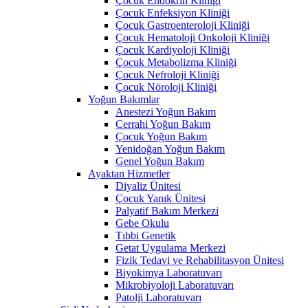
Çocuk Endokrin Kliniği
Çocuk Enfeksiyon Kliniği
Çocuk Gastroenteroloji Kliniği
Çocuk Hematoloji Onkoloji Kliniği
Çocuk Kardiyoloji Kliniği
Çocuk Metabolizma Kliniği
Çocuk Nefroloji Kliniği
Çocuk Nöroloji Kliniği
Yoğun Bakımlar
Anestezi Yoğun Bakım
Cerrahi Yoğun Bakım
Çocuk Yoğun Bakım
Yenidoğan Yoğun Bakım
Genel Yoğun Bakım
Ayaktan Hizmetler
Diyaliz Ünitesi
Çocuk Yanık Ünitesi
Palyatif Bakım Merkezi
Gebe Okulu
Tıbbi Genetik
Getat Uygulama Merkezi
Fizik Tedavi ve Rehabilitasyon Ünitesi
Biyokimya Laboratuvarı
Mikrobiyoloji Laboratuvarı
Patolji Laboratuvarı