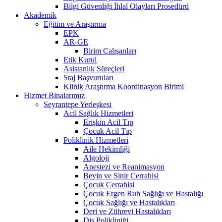
Bilgi Güvenliği İhlal Olayları Prosedürü
Akademik
Eğitim ve Araştırma
EPK
AR-GE
Birim Çalışanları
Etik Kurul
Asistanlık Süreçleri
Staj Başvuruları
Klinik Araştırma Koordinasyon Birimi
Hizmet Binalarımız
Seyrantepe Yerleşkesi
Acil Sağlık Hizmetleri
Erişkin Acil Tıp
Çocuk Acil Tıp
Poliklinik Hizmetleri
Aile Hekimliği
Algoloji
Anestezi ve Reanimasyon
Beyin ve Sinir Cerrahisi
Çocuk Cerrahisi
Çocuk Ergen Ruh Sağlığı ve Hastalığı
Çocuk Sağlığı ve Hastalıkları
Deri ve Zührevi Hastalıkları
Diş Polikliniği