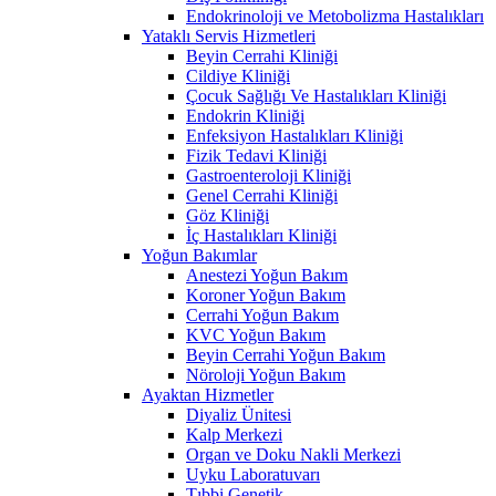
Endokrinoloji ve Metobolizma Hastalıkları
Yataklı Servis Hizmetleri
Beyin Cerrahi Kliniği
Cildiye Kliniği
Çocuk Sağlığı Ve Hastalıkları Kliniği
Endokrin Kliniği
Enfeksiyon Hastalıkları Kliniği
Fizik Tedavi Kliniği
Gastroenteroloji Kliniği
Genel Cerrahi Kliniği
Göz Kliniği
İç Hastalıkları Kliniği
Yoğun Bakımlar
Anestezi Yoğun Bakım
Koroner Yoğun Bakım
Cerrahi Yoğun Bakım
KVC Yoğun Bakım
Beyin Cerrahi Yoğun Bakım
Nöroloji Yoğun Bakım
Ayaktan Hizmetler
Diyaliz Ünitesi
Kalp Merkezi
Organ ve Doku Nakli Merkezi
Uyku Laboratuvarı
Tıbbi Genetik