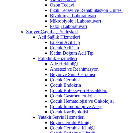
Ozon Tedavi
Fizik Tedavi ve Rehabilitasyon Ünitesi
Biyokimya Laboratuvarı
Mikrobiyoloji Laboratuvarı
Patolji Laboratuvarı
Sarıyer Çayırbaşı Yerleşkesi
Acil Sağlık Hizmetleri
Erişkin Acil Tıp
Çocuk Acil Tıp
Kadın Doğum Acil Tıp
Poliklinik Hizmetleri
Aile Hekimliği
Anestezi ve Reanimasyon
Beyin ve Sinir Cerrahisi
Çocuk Cerrahisi
Çocuk Endokrin
Çocuk Enfeksiyon Hastalıkları
Çocuk Gastroenterolojisi
Çocuk Hematolojisi ve Onkolojisi
Çocuk İmmunoloji ve Alerji
Çocuk Kardiyolojisi
Yataklı Servis Hizmetleri
Beyin Cerrahi Kliniği
Çocuk Cerrahisi Kliniği