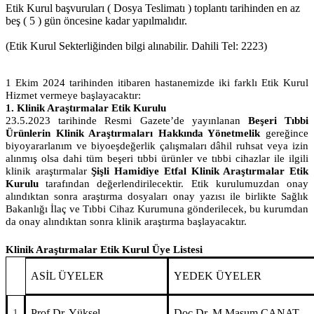
Etik Kurul başvuruları ( Dosya Teslimatı ) toplantı tarihinden en az
beş ( 5 ) gün öncesine kadar yapılmalıdır.
(Etik Kurul Sekterliğinden bilgi alınabilir. Dahili Tel: 2223)
1 Ekim 2024 tarihinden itibaren hastanemizde iki farklı Etik Kurul
Hizmet vermeye başlayacaktır:
1.
Klinik Araştırmalar Etik Kurulu
23.5.2023 tarihinde Resmi Gazete’de yayınlanan
Beşeri Tıbbi
Ürünlerin Klinik Araştırmaları
Hakkında Yönetmelik
gereğince
biyoyararlanım ve biyoeşdeğerlik çalışmaları dâhil ruhsat veya izin
alınmış olsa dahi tüm beşeri tıbbi ürünler ve tıbbi cihazlar ile ilgili
klinik araştırmalar
Şişli Hamidiye Etfal Klinik Araştırmalar Etik
Kurulu
tarafından değerlendirilecektir. Etik kurulumuzdan onay
alındıktan sonra araştırma dosyaları onay yazısı ile birlikte Sağlık
Bakanlığı İlaç ve Tıbbi Cihaz Kurumuna gönderilecek, bu kurumdan
da onay alındıktan sonra klinik araştırma başlayacaktır.
Klinik Araştırmalar Etik Kurul Üye Listesi
ASİL ÜYELER
YEDEK ÜYELER
1
Prof.Dr. Yüksel
Doç.Dr. M.Masum CANAT