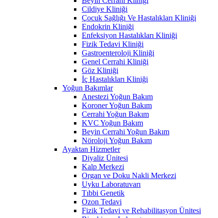
Beyin Cerrahi Kliniği
Cildiye Kliniği
Çocuk Sağlığı Ve Hastalıkları Kliniği
Endokrin Kliniği
Enfeksiyon Hastalıkları Kliniği
Fizik Tedavi Kliniği
Gastroenteroloji Kliniği
Genel Cerrahi Kliniği
Göz Kliniği
İç Hastalıkları Kliniği
Yoğun Bakımlar
Anestezi Yoğun Bakım
Koroner Yoğun Bakım
Cerrahi Yoğun Bakım
KVC Yoğun Bakım
Beyin Cerrahi Yoğun Bakım
Nöroloji Yoğun Bakım
Ayaktan Hizmetler
Diyaliz Ünitesi
Kalp Merkezi
Organ ve Doku Nakli Merkezi
Uyku Laboratuvarı
Tıbbi Genetik
Ozon Tedavi
Fizik Tedavi ve Rehabilitasyon Ünitesi