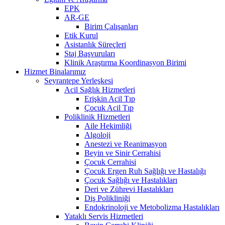
EPK
AR-GE
Birim Çalışanları
Etik Kurul
Asistanlık Süreçleri
Staj Başvuruları
Klinik Araştırma Koordinasyon Birimi
Hizmet Binalarımız
Seyrantepe Yerleşkesi
Acil Sağlık Hizmetleri
Erişkin Acil Tıp
Çocuk Acil Tıp
Poliklinik Hizmetleri
Aile Hekimliği
Algoloji
Anestezi ve Reanimasyon
Beyin ve Sinir Cerrahisi
Çocuk Cerrahisi
Çocuk Ergen Ruh Sağlığı ve Hastalığı
Çocuk Sağlığı ve Hastalıkları
Deri ve Zührevi Hastalıkları
Diş Polikliniği
Endokrinoloji ve Metobolizma Hastalıkları
Yataklı Servis Hizmetleri