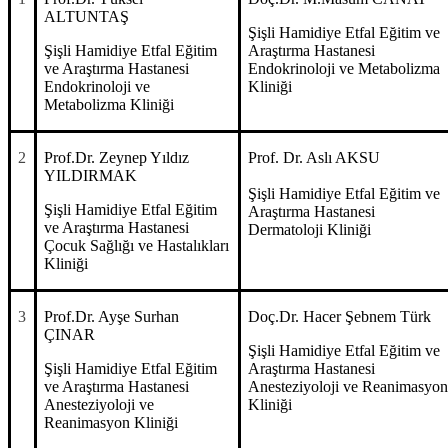
ALTUNTAŞ
Şişli Hamidiye Etfal Eğitim ve
Şişli Hamidiye Etfal Eğitim
Araştırma Hastanesi
ve Araştırma Hastanesi
Endokrinoloji ve Metabolizma
Endokrinoloji ve
Kliniği
Metabolizma Kliniği
2
Prof.Dr. Zeynep Yıldız
Prof. Dr. Aslı AKSU
YILDIRMAK
Şişli Hamidiye Etfal Eğitim ve
Şişli Hamidiye Etfal Eğitim
Araştırma Hastanesi
ve Araştırma Hastanesi
Dermatoloji Kliniği
Çocuk Sağlığı ve Hastalıkları
Kliniği
3
Prof.Dr. Ayşe Surhan
Doç.Dr. Hacer Şebnem Türk
ÇINAR
Şişli Hamidiye Etfal Eğitim ve
Şişli Hamidiye Etfal Eğitim
Araştırma Hastanesi
ve Araştırma Hastanesi
Anesteziyoloji ve Reanimasyo
Anesteziyoloji ve
Kliniği
Reanimasyon Kliniği