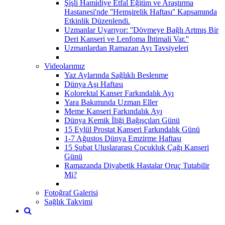
Şişli Hamidiye Etfal Eğitim ve Araştırma
Hastanesi'nde ''Hemşirelik Haftası'' Kapsamında
Etkinlik Düzenlendi.
Uzmanlar Uyarıyor: ''Dövmeye Bağlı Artmış Bir
Deri Kanseri ve Lenfoma İhtimali Var.''
Uzmanlardan Ramazan Ayı Tavsiyeleri
Videolarımız
Yaz Aylarında Sağlıklı Beslenme
Dünya Aşı Haftası
Kolorektal Kanser Farkındalık Ayı
Yara Bakımında Uzman Eller
Meme Kanseri Farkındalık Ayı
Dünya Kemik İliği Bağışçıları Günü
15 Eylül Prostat Kanseri Farkındalık Günü
1-7 Ağustos Dünya Emzirme Haftası
15 Şubat Uluslararası Çocukluk Çağı Kanseri
Günü
Ramazanda Diyabetik Hastalar Oruç Tutabilir
Mi?
Fotoğraf Galerisi
Sağlık Takvimi