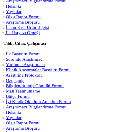
»
Araştırmacı Bilgilendirme Formu
»
Helsinki
»
Yayınlar
»
Olgu Rapor Formu
»
Araştırma Broşürü
»
İlacın Kısa Ürün Bilgisi
»
İlk Üstyazı Örneği
Tıbbi Cihaz Çalışması
»
İlk Başvuru Formu
»
Sorumlu Araştırmacı
»
Yardımcı Araştırmacı
»
Klinik Araştırmalar Başvuru Formu
»
Araştırma Protokolü
»
Özgeçmiş
»
Bilgilendirilmiş Gönüllü Formu
»
Mali Taahhütname
»
Bütçe Formu
»
İyi Klinik Okudum Anladım Formu
»
Araştırmacı Bilgilendirme Formu
»
Helsinki
»
Yayınlar
»
Olgu Rapor Formu
»
Araştırma Broşürü