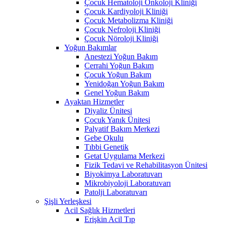
Çocuk Hematoloji Onkoloji Kliniği
Çocuk Kardiyoloji Kliniği
Çocuk Metabolizma Kliniği
Çocuk Nefroloji Kliniği
Çocuk Nöroloji Kliniği
Yoğun Bakımlar
Anestezi Yoğun Bakım
Cerrahi Yoğun Bakım
Çocuk Yoğun Bakım
Yenidoğan Yoğun Bakım
Genel Yoğun Bakım
Ayaktan Hizmetler
Diyaliz Ünitesi
Çocuk Yanık Ünitesi
Palyatif Bakım Merkezi
Gebe Okulu
Tıbbi Genetik
Getat Uygulama Merkezi
Fizik Tedavi ve Rehabilitasyon Ünitesi
Biyokimya Laboratuvarı
Mikrobiyoloji Laboratuvarı
Patolji Laboratuvarı
Şişli Yerleşkesi
Acil Sağlık Hizmetleri
Erişkin Acil Tıp