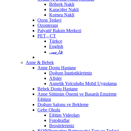
Böbrek Nakli
Karaciğer Nakli
Kornea Nakli
Ozon Tedavi
Ozonterapi
Palyatif Bakım Merkezi
PET - CT
Türkçe
English
فارسی
Anne & Bebek
Anne Dostu Hastane
Doğum İstatistiklerimiz
Afişler
Annelik Yolculuğu Mobil Uygulama
Bebek Dostu Hastane
Anne Sütünün Önemi ve Başarılı Emzirme
Eğitimi
Doğum Salonu ve Bekleme
Gebe Okulu
Eğitim Videoları
Fotoğraflar
Broşürlerimiz
ROP(Prematüre Retinopatisi Tanı ve Tedavi