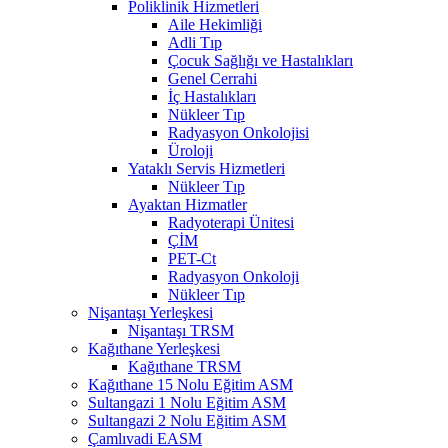
Poliklinik Hizmetleri
Aile Hekimliği
Adli Tıp
Çocuk Sağlığı ve Hastalıkları
Genel Cerrahi
İç Hastalıkları
Nükleer Tıp
Radyasyon Onkolojisi
Üroloji
Yataklı Servis Hizmetleri
Nükleer Tıp
Ayaktan Hizmatler
Radyoterapi Ünitesi
ÇİM
PET-Ct
Radyasyon Onkoloji
Nükleer Tıp
Nişantaşı Yerleşkesi
Nişantaşı TRSM
Kağıthane Yerleşkesi
Kağıthane TRSM
Kağıthane 15 Nolu Eğitim ASM
Sultangazi 1 Nolu Eğitim ASM
Sultangazi 2 Nolu Eğitim ASM
Çamlıvadi EASM