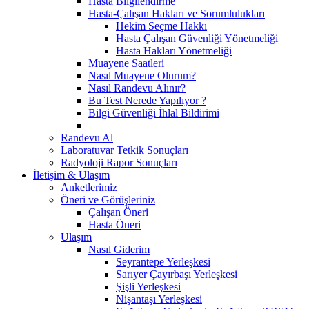
Hasta Bilgilendirme
Hasta-Çalışan Hakları ve Sorumlulukları
Hekim Seçme Hakkı
Hasta Çalışan Güvenliği Yönetmeliği
Hasta Hakları Yönetmeliği
Muayene Saatleri
Nasıl Muayene Olurum?
Nasıl Randevu Alınır?
Bu Test Nerede Yapılıyor ?
Bilgi Güvenliği İhlal Bildirimi
Randevu Al
Laboratuvar Tetkik Sonuçları
Radyoloji Rapor Sonuçları
İletişim & Ulaşım
Anketlerimiz
Öneri ve Görüşleriniz
Çalışan Öneri
Hasta Öneri
Ulaşım
Nasıl Giderim
Seyrantepe Yerleşkesi
Sarıyer Çayırbaşı Yerleşkesi
Şişli Yerleşkesi
Nişantaşı Yerleşkesi