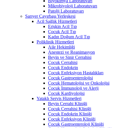
Biyokimya Laboratuvarı
Mikrobiyoloji Laboratuvarı
Patolji Laboratuvarı
Sarıyer Çayırbaşı Yerleşkesi
Acil Sağlık Hizmetleri
Erişkin Acil Tıp
Çocuk Acil Tıp
Kadın Doğum Acil Tıp
Poliklinik Hizmetleri
Aile Hekimliği
Anestezi ve Reanimasyon
Beyin ve Sinir Cerrahisi
Çocuk Cerrahisi
Çocuk Endokrin
Çocuk Enfeksiyon Hastalıkları
Çocuk Gastroenterolojisi
Çocuk Hematolojisi ve Onkolojisi
Çocuk İmmunoloji ve Alerji
Çocuk Kardiyolojisi
Yataklı Servis Hizmetleri
Beyin Cerrahi Kliniği
Çocuk Cerrahisi Kliniği
Çocuk Endokrin Kliniği
Çocuk Enfeksiyon Kliniği
Çocuk Gastroenteroloji Kliniği