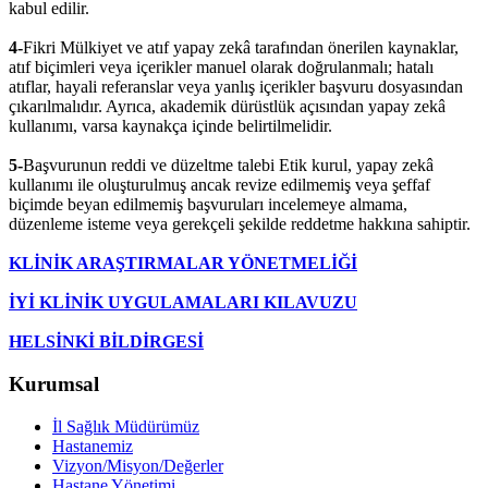
kabul edilir.
4-
Fikri Mülkiyet ve atıf yapay zekâ tarafından önerilen kaynaklar,
atıf biçimleri veya içerikler manuel olarak doğrulanmalı; hatalı
atıflar, hayali referanslar veya yanlış içerikler başvuru dosyasından
çıkarılmalıdır. Ayrıca, akademik dürüstlük açısından yapay zekâ
kullanımı, varsa kaynakça içinde belirtilmelidir.
5-
Başvurunun reddi ve düzeltme talebi Etik kurul, yapay zekâ
kullanımı ile oluşturulmuş ancak revize edilmemiş veya şeffaf
biçimde beyan edilmemiş başvuruları incelemeye almama,
düzenleme isteme veya gerekçeli şekilde reddetme hakkına sahiptir.
KLİNİK ARAŞTIRMALAR YÖNETMELİĞİ
İYİ KLİNİK UYGULAMALARI KILAVUZU
HELSİNKİ BİLDİRGESİ
Kurumsal
İl Sağlık Müdürümüz
Hastanemiz
Vizyon/Misyon/Değerler
Hastane Yönetimi