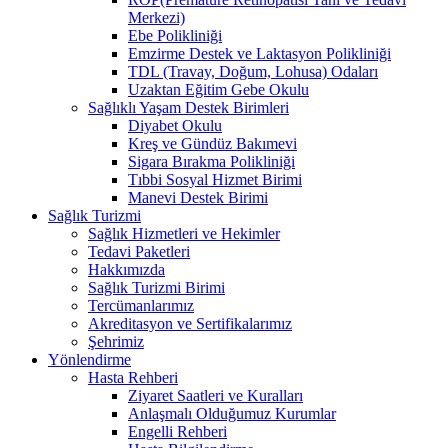
Merkezi)
Ebe Polikliniği
Emzirme Destek ve Laktasyon Polikliniği
TDL (Travay, Doğum, Lohusa) Odaları
Uzaktan Eğitim Gebe Okulu
Sağlıklı Yaşam Destek Birimleri
Diyabet Okulu
Kreş ve Gündüz Bakımevi
Sigara Bırakma Polikliniği
Tıbbi Sosyal Hizmet Birimi
Manevi Destek Birimi
Sağlık Turizmi
Sağlık Hizmetleri ve Hekimler
Tedavi Paketleri
Hakkımızda
Sağlık Turizmi Birimi
Tercümanlarımız
Akreditasyon ve Sertifikalarımız
Şehrimiz
Yönlendirme
Hasta Rehberi
Ziyaret Saatleri ve Kuralları
Anlaşmalı Olduğumuz Kurumlar
Engelli Rehberi