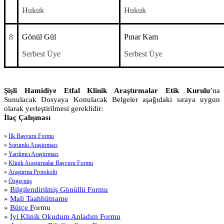
Hukuk
Hukuk
8
Gönül Gül
Pınar Kam
Serbest Üye
Serbest Üye
Şişli Hamidiye Etfal Klinik Araştırmalar Etik Kurulu
’na
Sunulacak Dosyaya Konulacak Belgeler aşağıdaki sıraya uygun
olarak yerleştirilmesi gereklidir:
İlaç Çalışması
»
İlk Başvuru Formu
»
Sorumlu Araştırmacı
»
Yardımcı Araştırmacı
»
Klinik Araştırmalar Başvuru Formu
»
Araştırma Protokolü
»
Özgeçmiş
»
Bilgilendirilmiş Gönüllü Formu
»
Mali Taahhütname
»
Bütçe F
ormu
»
İyi Klinik Okudum Anladım Formu