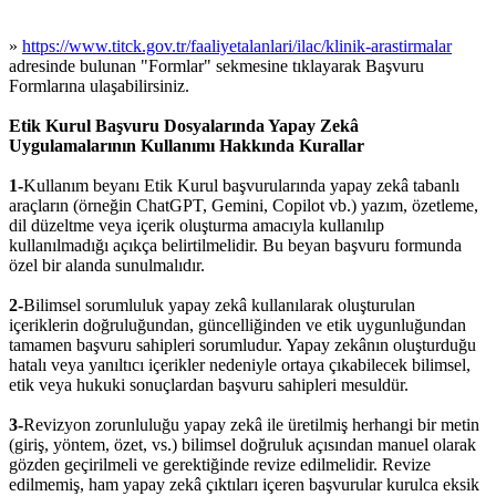
»
https://www.titck.gov.tr/faaliyetalanlari/ilac/klinik-arastirmalar
adresinde bulunan "Formlar" sekmesine tıklayarak Başvuru
Formlarına ulaşabilirsiniz.
Etik Kurul Başvuru Dosyalarında Yapay Zekâ
Uygulamalarının Kullanımı Hakkında Kurallar
1-
Kullanım beyanı Etik Kurul başvurularında yapay zekâ tabanlı
araçların (örneğin ChatGPT, Gemini, Copilot vb.) yazım, özetleme,
dil düzeltme veya içerik oluşturma amacıyla kullanılıp
kullanılmadığı açıkça belirtilmelidir. Bu beyan başvuru formunda
özel bir alanda sunulmalıdır.
2-
Bilimsel sorumluluk yapay zekâ kullanılarak oluşturulan
içeriklerin doğruluğundan, güncelliğinden ve etik uygunluğundan
tamamen başvuru sahipleri sorumludur. Yapay zekânın oluşturduğu
hatalı veya yanıltıcı içerikler nedeniyle ortaya çıkabilecek bilimsel,
etik veya hukuki sonuçlardan başvuru sahipleri mesuldür.
3-
Revizyon zorunluluğu yapay zekâ ile üretilmiş herhangi bir metin
(giriş, yöntem, özet, vs.) bilimsel doğruluk açısından manuel olarak
gözden geçirilmeli ve gerektiğinde revize edilmelidir. Revize
edilmemiş, ham yapay zekâ çıktıları içeren başvurular kurulca eksik