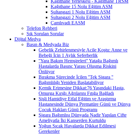
Kağıthane Yerleşkesi - Kağıthane TRSM
Kağıthane 15 Nolu Eğitim ASM
Sultangazi 1 Nolu Eğitim ASM
Sultangazi 2 Nolu Eğitim ASM
Çamlıvadi EASM
Telefon Rehberi
Sık Sorulan Sorular
Dijital Medya
Basın & Medyada Biz
Gebelik Zehirlenmesiyle Acile Koştu: Anne ve
Bebeği İçin 1 Aylık Seferberlik
''Yara Bakım Hemşireleri'' Yatağa Bağımlı
Hastalarda Basınç Yarası Oluşma Riskini
Önlüyor
Bırakma Sürecinde İçilen ''Tek Sigara ''
Bağımlılığı Yeniden Başlatabiliyor
Kemik Erimesine Dikkat:76 Yaşındaki Hasta,
Omurga Kırığı Ağrılarını Fıtığa Bağladı
Şişli Hamidiye Etfal Eğitim ve Araştırma
Hastanesinde Dünya Prematüre Günü ve Dünya
Çocuk Hakları Günü Programı
Sigara Bağımlısı Dünyada Nadir Yapılan Çifte
Ameliyatla İki Kanserden Kurtuldu
Yoğun Sıcak Havalarda Dikkat Edilmesi
Gerekenler