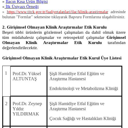
»
İlacın Kısa Ürün Bilgisi
»
İlk Üstyazı Örneği
»
https://www.titck.gov.tr/faaliyetalanlari/ilac/klinik-arastirmalar
adresinde
bulunan "Formlar" sekmesine tıklayarak Başvuru Formlarına ulaşabilirsiniz.
2.
Girişimsel Olmayan Klinik Araştırmalar Etik Kurulu
Beşeri tıbbi ürünlerin gözlemsel çalışmaları da dahil olmak üzere
tüm müdahalesiz çalışmalar ve retrospektif çalışmalar
Girişimsel
Olmayan Klinik Araştırmalar Etik Kurulu
tarafından
değerlendirilecektir.
Girişimsel Olmayan
Klinik Araştırmalar Etik Kurul Üye Listesi
1
Prof.Dr. Yüksel
Şişli Hamidiye Etfal Eğitim ve
ALTUNTAŞ
Araştırma Hastanesi
Endokrinoloji ve Metabolizma Kliniği
2
Prof.Dr. Zeynep
Şişli Hamidiye Etfal Eğitim ve
Yıldız
Araştırma Hastanesi
YILDIRMAK
Çocuk Sağlığı ve Hastalıkları Kliniği