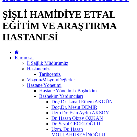
ŞİŞLİ HAMİDİYE ETFAL
EĞİTİM VE ARAŞTIRMA
HASTANESİ
Kurumsal
İl Sağlık Müdürümüz
Hastanemiz
Tarihçemiz
Vizyon/Misyon/Değerler
Hastane Yönetimi
Hastane Yönetimi / Başhekim
Başhekim Yardımcıları
Doç.Dr. İsmail Ethem AKGÜN
Doç.Dr. Mesut DEMİR
Uzm.Dr. Esin Aydın AKSOY
Dr. Hasan Oktay ÖZKAN
Dr. Sezai CECELOĞLU
Uzm. Dr. Hasan
MOLLAHÜSEYİNOĞLU