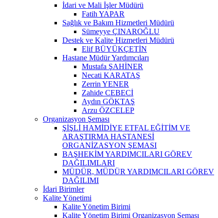
İdari ve Mali İşler Müdürü
Fatih YAPAR
Sağlık ve Bakım Hizmetleri Müdürü
Sümeyye ÇINAROĞLU
Destek ve Kalite Hizmetleri Müdürü
Elif BÜYÜKÇETİN
Hastane Müdür Yardımcıları
Mustafa ŞAHİNER
Necati KARATAŞ
Zerrin YENER
Zahide CEBECİ
Aydın GÖKTAŞ
Arzu ÖZCELEP
Organizasyon Şeması
ŞİŞLİ HAMİDİYE ETFAL EĞİTİM VE
ARAŞTIRMA HASTANESİ
ORGANİZASYON ŞEMASI
BAŞHEKİM YARDIMCILARI GÖREV
DAĞILIMLARI
MÜDÜR, MÜDÜR YARDIMCILARI GÖREV
DAĞILIMI
İdari Birimler
Kalite Yönetimi
Kalite Yönetim Birimi
Kalite Yönetim Birimi Organizasyon Şeması