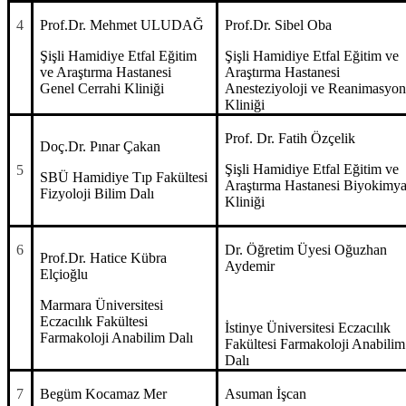
4
Prof.Dr. Mehmet ULUDAĞ
Prof.Dr. Sibel Oba
Şişli Hamidiye Etfal Eğitim
Şişli Hamidiye Etfal Eğitim ve
ve Araştırma Hastanesi
Araştırma Hastanesi
Genel Cerrahi Kliniği
Anesteziyoloji ve Reanimasyo
Kliniği
Prof. Dr. Fatih Özçelik
Doç.Dr. Pınar Çakan
Şişli Hamidiye Etfal Eğitim ve
5
SBÜ Hamidiye Tıp Fakültesi
Araştırma Hastanesi Biyokimy
Fizyoloji Bilim Dalı
Kliniği
6
Dr. Öğretim Üyesi Oğuzhan
Prof.Dr. Hatice Kübra
Aydemir
Elçioğlu
Marmara Üniversitesi
Eczacılık Fakültesi
İstinye Üniversitesi Eczacılık
Farmakoloji Anabilim Dalı
Fakültesi Farmakoloji Anabilim
Dalı
7
Begüm Kocamaz Mer
Asuman İşcan