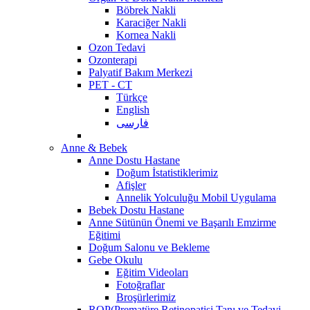
Böbrek Nakli
Karaciğer Nakli
Kornea Nakli
Ozon Tedavi
Ozonterapi
Palyatif Bakım Merkezi
PET - CT
Türkçe
English
فارسی
Anne & Bebek
Anne Dostu Hastane
Doğum İstatistiklerimiz
Afişler
Annelik Yolculuğu Mobil Uygulama
Bebek Dostu Hastane
Anne Sütünün Önemi ve Başarılı Emzirme
Eğitimi
Doğum Salonu ve Bekleme
Gebe Okulu
Eğitim Videoları
Fotoğraflar
Broşürlerimiz
ROP(Prematüre Retinopatisi Tanı ve Tedavi