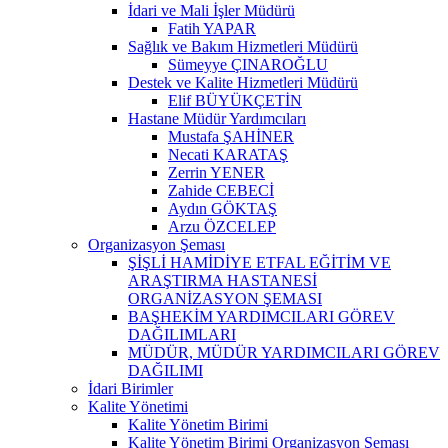
İdari ve Mali İşler Müdürü
Fatih YAPAR
Sağlık ve Bakım Hizmetleri Müdürü
Sümeyye ÇINAROĞLU
Destek ve Kalite Hizmetleri Müdürü
Elif BÜYÜKÇETİN
Hastane Müdür Yardımcıları
Mustafa ŞAHİNER
Necati KARATAŞ
Zerrin YENER
Zahide CEBECİ
Aydın GÖKTAŞ
Arzu ÖZCELEP
Organizasyon Şeması
ŞİŞLİ HAMİDİYE ETFAL EĞİTİM VE
ARAŞTIRMA HASTANESİ
ORGANİZASYON ŞEMASI
BAŞHEKİM YARDIMCILARI GÖREV
DAĞILIMLARI
MÜDÜR, MÜDÜR YARDIMCILARI GÖREV
DAĞILIMI
İdari Birimler
Kalite Yönetimi
Kalite Yönetim Birimi
Kalite Yönetim Birimi Organizasyon Şeması