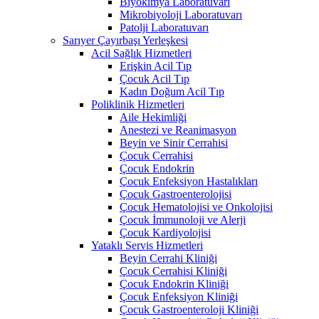
Biyokimya Laboratuvarı
Mikrobiyoloji Laboratuvarı
Patolji Laboratuvarı
Sarıyer Çayırbaşı Yerleşkesi
Acil Sağlık Hizmetleri
Erişkin Acil Tıp
Çocuk Acil Tıp
Kadın Doğum Acil Tıp
Poliklinik Hizmetleri
Aile Hekimliği
Anestezi ve Reanimasyon
Beyin ve Sinir Cerrahisi
Çocuk Cerrahisi
Çocuk Endokrin
Çocuk Enfeksiyon Hastalıkları
Çocuk Gastroenterolojisi
Çocuk Hematolojisi ve Onkolojisi
Çocuk İmmunoloji ve Alerji
Çocuk Kardiyolojisi
Yataklı Servis Hizmetleri
Beyin Cerrahi Kliniği
Çocuk Cerrahisi Kliniği
Çocuk Endokrin Kliniği
Çocuk Enfeksiyon Kliniği
Çocuk Gastroenteroloji Kliniği