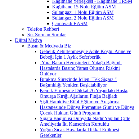
Kağıthane Yerleşkesi - Kağıthane TRSM
Kağıthane 15 Nolu Eğitim ASM
Sultangazi 1 Nolu Eğitim ASM
Sultangazi 2 Nolu Eğitim ASM
Çamlıvadi EASM
Telefon Rehberi
Sık Sorulan Sorular
Dijital Medya
Basın & Medyada Biz
Gebelik Zehirlenmesiyle Acile Koştu: Anne ve
Bebeği İçin 1 Aylık Seferberlik
''Yara Bakım Hemşireleri'' Yatağa Bağımlı
Hastalarda Basınç Yarası Oluşma Riskini
Önlüyor
Bırakma Sürecinde İçilen ''Tek Sigara ''
Bağımlılığı Yeniden Başlatabiliyor
Kemik Erimesine Dikkat:76 Yaşındaki Hasta,
Omurga Kırığı Ağrılarını Fıtığa Bağladı
Şişli Hamidiye Etfal Eğitim ve Araştırma
Hastanesinde Dünya Prematüre Günü ve Dünya
Çocuk Hakları Günü Programı
Sigara Bağımlısı Dünyada Nadir Yapılan Çifte
Ameliyatla İki Kanserden Kurtuldu
Yoğun Sıcak Havalarda Dikkat Edilmesi
Gerekenler