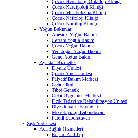
Çocuk Hematoloji Onkoloji Kliniği
Çocuk Kardiyoloji Kliniği
Çocuk Metabolizma Kliniği
Çocuk Nefroloji Kliniği
Çocuk Nöroloji Kliniği
Yoğun Bakımlar
Anestezi Yoğun Bakım
Cerrahi Yoğun Bakım
Çocuk Yoğun Bakım
Yenidoğan Yoğun Bakım
Genel Yoğun Bakım
Ayaktan Hizmetler
Diyaliz Ünitesi
Çocuk Yanık Ünitesi
Palyatif Bakım Merkezi
Gebe Okulu
Tıbbi Genetik
Getat Uygulama Merkezi
Fizik Tedavi ve Rehabilitasyon Ünitesi
Biyokimya Laboratuvarı
Mikrobiyoloji Laboratuvarı
Patolji Laboratuvarı
Şişli Yerleşkesi
Acil Sağlık Hizmetleri
Erişkin Acil Tıp