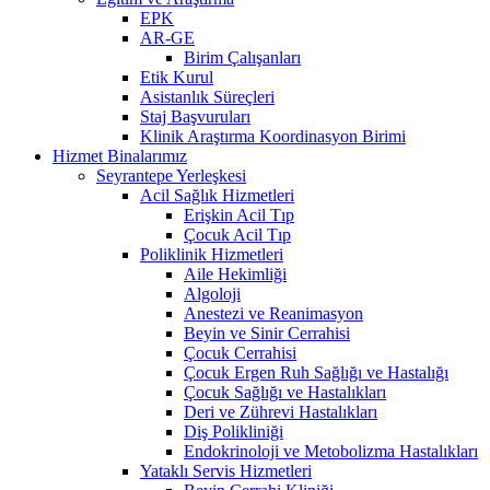
EPK
AR-GE
Birim Çalışanları
Etik Kurul
Asistanlık Süreçleri
Staj Başvuruları
Klinik Araştırma Koordinasyon Birimi
Hizmet Binalarımız
Seyrantepe Yerleşkesi
Acil Sağlık Hizmetleri
Erişkin Acil Tıp
Çocuk Acil Tıp
Poliklinik Hizmetleri
Aile Hekimliği
Algoloji
Anestezi ve Reanimasyon
Beyin ve Sinir Cerrahisi
Çocuk Cerrahisi
Çocuk Ergen Ruh Sağlığı ve Hastalığı
Çocuk Sağlığı ve Hastalıkları
Deri ve Zührevi Hastalıkları
Diş Polikliniği
Endokrinoloji ve Metobolizma Hastalıkları
Yataklı Servis Hizmetleri