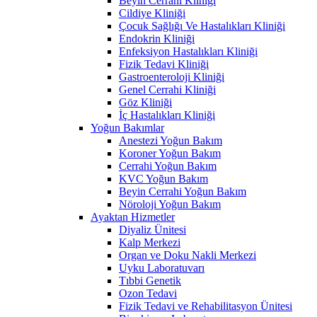
Beyin Cerrahi Kliniği
Cildiye Kliniği
Çocuk Sağlığı Ve Hastalıkları Kliniği
Endokrin Kliniği
Enfeksiyon Hastalıkları Kliniği
Fizik Tedavi Kliniği
Gastroenteroloji Kliniği
Genel Cerrahi Kliniği
Göz Kliniği
İç Hastalıkları Kliniği
Yoğun Bakımlar
Anestezi Yoğun Bakım
Koroner Yoğun Bakım
Cerrahi Yoğun Bakım
KVC Yoğun Bakım
Beyin Cerrahi Yoğun Bakım
Nöroloji Yoğun Bakım
Ayaktan Hizmetler
Diyaliz Ünitesi
Kalp Merkezi
Organ ve Doku Nakli Merkezi
Uyku Laboratuvarı
Tıbbi Genetik
Ozon Tedavi
Fizik Tedavi ve Rehabilitasyon Ünitesi