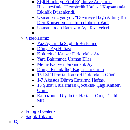
Şişli Hamidiye Etfal Eğitim ve Araştırma
Hastanesi'nde ''Hemşirelik Haftası'' Kapsamında
Etkinlik Düzenlendi.
Uzmanlar Uyarıyor: ''Dövmeye Bağlı Artmış Bir
Deri Kanseri ve Lenfoma İhtimali Var.''
Uzmanlardan Ramazan Ayı Tavsiyeleri
Videolarımız
Yaz Aylarında Sağlıklı Beslenme
Dünya Aşı Haftası
Kolorektal Kanser Farkındalık Ayı
Yara Bakımında Uzman Eller
Meme Kanseri Farkındalık Ayı
Dünya Kemik İliği Bağışçıları Günü
15 Eylül Prostat Kanseri Farkındalık Günü
1-7 Ağustos Dünya Emzirme Haftası
15 Şubat Uluslararası Çocukluk Çağı Kanseri
Günü
Ramazanda Diyabetik Hastalar Oruç Tutabilir
Mi?
Fotoğraf Galerisi
Sağlık Takvimi