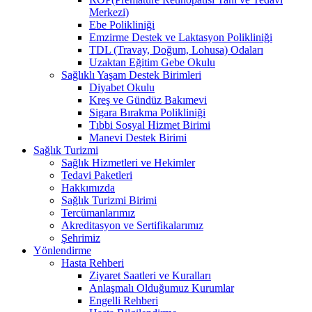
Merkezi)
Ebe Polikliniği
Emzirme Destek ve Laktasyon Polikliniği
TDL (Travay, Doğum, Lohusa) Odaları
Uzaktan Eğitim Gebe Okulu
Sağlıklı Yaşam Destek Birimleri
Diyabet Okulu
Kreş ve Gündüz Bakımevi
Sigara Bırakma Polikliniği
Tıbbi Sosyal Hizmet Birimi
Manevi Destek Birimi
Sağlık Turizmi
Sağlık Hizmetleri ve Hekimler
Tedavi Paketleri
Hakkımızda
Sağlık Turizmi Birimi
Tercümanlarımız
Akreditasyon ve Sertifikalarımız
Şehrimiz
Yönlendirme
Hasta Rehberi
Ziyaret Saatleri ve Kuralları
Anlaşmalı Olduğumuz Kurumlar
Engelli Rehberi