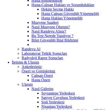
Hasta Bilgilendirme
Hasta-Çalışan Hakları ve Sorumlulukları
Hekim Seçme Hakkı
Hasta Çalışan Güvenliği Yönetmeliği
Hasta Hakları Yönetmeliği
Muayene Saatleri
Nasıl Muayene Olurum?
Nasıl Randevu Alınır?
Bu Test Nerede Yapılıyor ?
Bilgi Güvenliği İhlal Bildirimi
Randevu Al
Laboratuvar Tetkik Sonuçları
Radyoloji Rapor Sonuçları
İletişim & Ulaşım
Anketlerimiz
Öneri ve Görüşleriniz
Çalışan Öneri
Hasta Öneri
Ulaşım
Nasıl Giderim
Seyrantepe Yerleşkesi
Sarıyer Çayırbaşı Yerleşkesi
Şişli Yerleşkesi
Nişantaşı Yerleşkesi