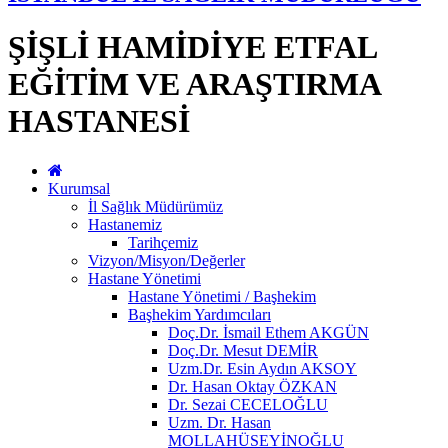
ŞİŞLİ HAMİDİYE ETFAL
EĞİTİM VE ARAŞTIRMA
HASTANESİ
Kurumsal
İl Sağlık Müdürümüz
Hastanemiz
Tarihçemiz
Vizyon/Misyon/Değerler
Hastane Yönetimi
Hastane Yönetimi / Başhekim
Başhekim Yardımcıları
Doç.Dr. İsmail Ethem AKGÜN
Doç.Dr. Mesut DEMİR
Uzm.Dr. Esin Aydın AKSOY
Dr. Hasan Oktay ÖZKAN
Dr. Sezai CECELOĞLU
Uzm. Dr. Hasan
MOLLAHÜSEYİNOĞLU