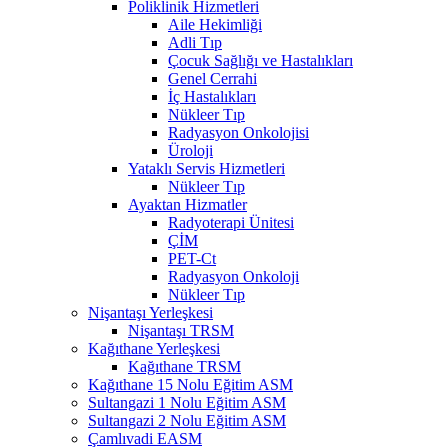
Poliklinik Hizmetleri
Aile Hekimliği
Adli Tıp
Çocuk Sağlığı ve Hastalıkları
Genel Cerrahi
İç Hastalıkları
Nükleer Tıp
Radyasyon Onkolojisi
Üroloji
Yataklı Servis Hizmetleri
Nükleer Tıp
Ayaktan Hizmatler
Radyoterapi Ünitesi
ÇİM
PET-Ct
Radyasyon Onkoloji
Nükleer Tıp
Nişantaşı Yerleşkesi
Nişantaşı TRSM
Kağıthane Yerleşkesi
Kağıthane TRSM
Kağıthane 15 Nolu Eğitim ASM
Sultangazi 1 Nolu Eğitim ASM
Sultangazi 2 Nolu Eğitim ASM
Çamlıvadi EASM