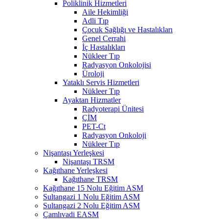
Poliklinik Hizmetleri
Aile Hekimliği
Adli Tıp
Çocuk Sağlığı ve Hastalıkları
Genel Cerrahi
İç Hastalıkları
Nükleer Tıp
Radyasyon Onkolojisi
Üroloji
Yataklı Servis Hizmetleri
Nükleer Tıp
Ayaktan Hizmatler
Radyoterapi Ünitesi
ÇİM
PET-Ct
Radyasyon Onkoloji
Nükleer Tıp
Nişantaşı Yerleşkesi
Nişantaşı TRSM
Kağıthane Yerleşkesi
Kağıthane TRSM
Kağıthane 15 Nolu Eğitim ASM
Sultangazi 1 Nolu Eğitim ASM
Sultangazi 2 Nolu Eğitim ASM
Çamlıvadi EASM