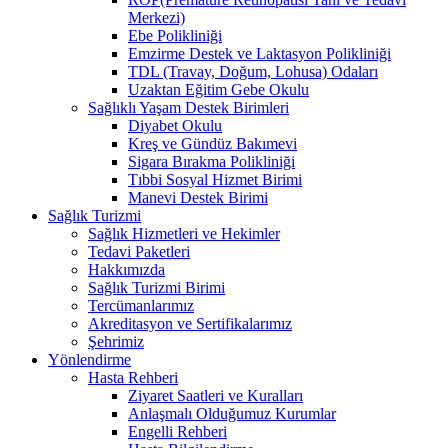
Merkezi)
Ebe Polikliniği
Emzirme Destek ve Laktasyon Polikliniği
TDL (Travay, Doğum, Lohusa) Odaları
Uzaktan Eğitim Gebe Okulu
Sağlıklı Yaşam Destek Birimleri
Diyabet Okulu
Kreş ve Gündüz Bakımevi
Sigara Bırakma Polikliniği
Tıbbi Sosyal Hizmet Birimi
Manevi Destek Birimi
Sağlık Turizmi
Sağlık Hizmetleri ve Hekimler
Tedavi Paketleri
Hakkımızda
Sağlık Turizmi Birimi
Tercümanlarımız
Akreditasyon ve Sertifikalarımız
Şehrimiz
Yönlendirme
Hasta Rehberi
Ziyaret Saatleri ve Kuralları
Anlaşmalı Olduğumuz Kurumlar
Engelli Rehberi