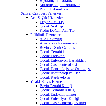
Biyokimya Laboratuvarı
Mikrobiyoloji Laboratuvarı
Patolji Laboratuvarı
Sarıyer Çayırbaşı Yerleşkesi
Acil Sağlık Hizmetleri
Erişkin Acil Tıp
Çocuk Acil Tıp
Kadın Doğum Acil Tıp
Poliklinik Hizmetleri
Aile Hekimliği
Anestezi ve Reanimasyon
Beyin ve Sinir Cerrahisi
Çocuk Cerrahisi
Çocuk Endokrin
Çocuk Enfeksiyon Hastalıkları
Çocuk Gastroenterolojisi
Çocuk Hematolojisi ve Onkolojisi
Çocuk İmmunoloji ve Alerji
Çocuk Kardiyolojisi
Yataklı Servis Hizmetleri
Beyin Cerrahi Kliniği
Çocuk Cerrahisi Kliniği
Çocuk Endokrin Kliniği
Çocuk Enfeksiyon Kliniği
Çocuk Gastroenteroloji Kliniği