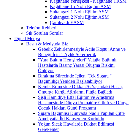
Kağıthane Yerleşkesi - Kağıthane TRSM
Kağıthane 15 Nolu Eğitim ASM
Sultangazi 1 Nolu Eğitim ASM
Sultangazi 2 Nolu Eğitim ASM
Çamlıvadi EASM
Telefon Rehberi
Sık Sorulan Sorular
Dijital Medya
Basın & Medyada Biz
Gebelik Zehirlenmesiyle Acile Koştu: Anne ve
Bebeği İçin 1 Aylık Seferberlik
''Yara Bakım Hemşireleri'' Yatağa Bağımlı
Hastalarda Basınç Yarası Oluşma Riskini
Önlüyor
Bırakma Sürecinde İçilen ''Tek Sigara ''
Bağımlılığı Yeniden Başlatabiliyor
Kemik Erimesine Dikkat:76 Yaşındaki Hasta,
Omurga Kırığı Ağrılarını Fıtığa Bağladı
Şişli Hamidiye Etfal Eğitim ve Araştırma
Hastanesinde Dünya Prematüre Günü ve Dünya
Çocuk Hakları Günü Programı
Sigara Bağımlısı Dünyada Nadir Yapılan Çifte
Ameliyatla İki Kanserden Kurtuldu
Yoğun Sıcak Havalarda Dikkat Edilmesi
Gerekenler