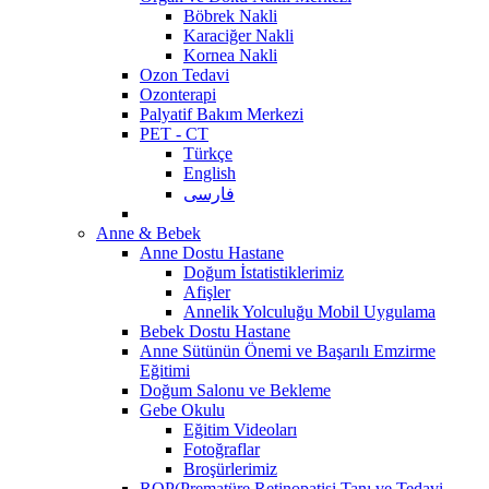
Böbrek Nakli
Karaciğer Nakli
Kornea Nakli
Ozon Tedavi
Ozonterapi
Palyatif Bakım Merkezi
PET - CT
Türkçe
English
فارسی
Anne & Bebek
Anne Dostu Hastane
Doğum İstatistiklerimiz
Afişler
Annelik Yolculuğu Mobil Uygulama
Bebek Dostu Hastane
Anne Sütünün Önemi ve Başarılı Emzirme
Eğitimi
Doğum Salonu ve Bekleme
Gebe Okulu
Eğitim Videoları
Fotoğraflar
Broşürlerimiz
ROP(Prematüre Retinopatisi Tanı ve Tedavi