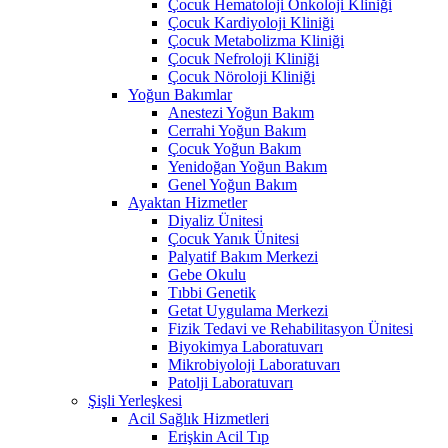
Çocuk Hematoloji Onkoloji Kliniği
Çocuk Kardiyoloji Kliniği
Çocuk Metabolizma Kliniği
Çocuk Nefroloji Kliniği
Çocuk Nöroloji Kliniği
Yoğun Bakımlar
Anestezi Yoğun Bakım
Cerrahi Yoğun Bakım
Çocuk Yoğun Bakım
Yenidoğan Yoğun Bakım
Genel Yoğun Bakım
Ayaktan Hizmetler
Diyaliz Ünitesi
Çocuk Yanık Ünitesi
Palyatif Bakım Merkezi
Gebe Okulu
Tıbbi Genetik
Getat Uygulama Merkezi
Fizik Tedavi ve Rehabilitasyon Ünitesi
Biyokimya Laboratuvarı
Mikrobiyoloji Laboratuvarı
Patolji Laboratuvarı
Şişli Yerleşkesi
Acil Sağlık Hizmetleri
Erişkin Acil Tıp