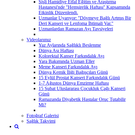
Şişli Hamidiye Etfal Eğitim ve Araştırma
Hastanesi'nde ''Hemşirelik Haftası'' Kapsamında
Etkinlik Düzenlendi.
Uzmanlar Uyarıyor: ''Dövmeye Bağlı Artmış Bir
Deri Kanseri ve Lenfoma İhtimali Var.''
Uzmanlardan Ramazan Ayı Tavsiyeleri
Videolarımız
Yaz Aylarında Sağlıklı Beslenme
Dünya Aşı Haftası
Kolorektal Kanser Farkındalık Ayı
Yara Bakımında Uzman Eller
Meme Kanseri Farkındalık Ayı
Dünya Kemik İliği Bağışçıları Günü
15 Eylül Prostat Kanseri Farkındalık Günü
1-7 Ağustos Dünya Emzirme Haftası
15 Şubat Uluslararası Çocukluk Çağı Kanseri
Günü
Ramazanda Diyabetik Hastalar Oruç Tutabilir
Mi?
Fotoğraf Galerisi
Sağlık Takvimi