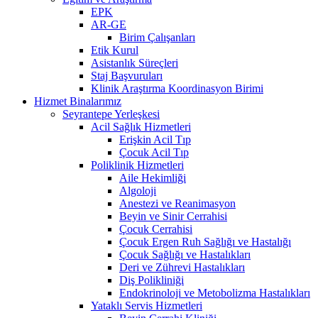
EPK
AR-GE
Birim Çalışanları
Etik Kurul
Asistanlık Süreçleri
Staj Başvuruları
Klinik Araştırma Koordinasyon Birimi
Hizmet Binalarımız
Seyrantepe Yerleşkesi
Acil Sağlık Hizmetleri
Erişkin Acil Tıp
Çocuk Acil Tıp
Poliklinik Hizmetleri
Aile Hekimliği
Algoloji
Anestezi ve Reanimasyon
Beyin ve Sinir Cerrahisi
Çocuk Cerrahisi
Çocuk Ergen Ruh Sağlığı ve Hastalığı
Çocuk Sağlığı ve Hastalıkları
Deri ve Zührevi Hastalıkları
Diş Polikliniği
Endokrinoloji ve Metobolizma Hastalıkları
Yataklı Servis Hizmetleri