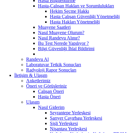
Hasta Bilgilendirme
Hasta-Çalışan Hakları ve Sorumlulukları
Hekim Seçme Hakkı
Hasta Çalışan Güvenliği Yönetmeliği
Hasta Hakları Yönetmeliği
Muayene Saatleri
Nasıl Muayene Olurum?
Nasıl Randevu Alınır?
Bu Test Nerede Yapılıyor ?
Bilgi Güvenliği İhlal Bildirimi
Randevu Al
Laboratuvar Tetkik Sonuçları
Radyoloji Rapor Sonuçları
İletişim & Ulaşım
Anketlerimiz
Öneri ve Görüşleriniz
Çalışan Öneri
Hasta Öneri
Ulaşım
Nasıl Giderim
Seyrantepe Yerleşkesi
Sarıyer Çayırbaşı Yerleşkesi
Şişli Yerleşkesi
Nişantaşı Yerleşkesi