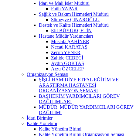
İdari ve Mali İşler Müdürü
Fatih YAPAR
Sağlık ve Bakım Hizmetleri Müdürü
Sümeyye ÇINAROĞLU
Destek ve Kalite Hizmetleri Müdürü
Elif BÜYÜKÇETİN
Hastane Müdür Yardımcıları
Mustafa ŞAHİNER
Necati KARATAŞ
Zerrin YENER
Zahide CEBECİ
Aydın GÖKTAŞ
Arzu ÖZCELEP
Organizasyon Şeması
ŞİŞLİ HAMİDİYE ETFAL EĞİTİM VE
ARAŞTIRMA HASTANESİ
ORGANİZASYON ŞEMASI
BAŞHEKİM YARDIMCILARI GÖREV
DAĞILIMLARI
MÜDÜR, MÜDÜR YARDIMCILARI GÖREV
DAĞILIMI
İdari Birimler
Kalite Yönetimi
Kalite Yönetim Birimi
Kalite Yönetim Birimi Organizasyon Şeması