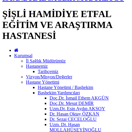
ŞİŞLİ HAMİDİYE ETFAL
EĞİTİM VE ARAŞTIRMA
HASTANESİ
Kurumsal
İl Sağlık Müdürümüz
Hastanemiz
Tarihçemiz
Vizyon/Misyon/Değerler
Hastane Yönetimi
Hastane Yönetimi / Başhekim
Başhekim Yardımcıları
Doç.Dr. İsmail Ethem AKGÜN
Doç.Dr. Mesut DEMİR
Uzm.Dr. Esin Aydın AKSOY
Dr. Hasan Oktay ÖZKAN
Dr. Sezai CECELOĞLU
Uzm. Dr. Hasan
MOLLAHÜSEYİNOĞLU