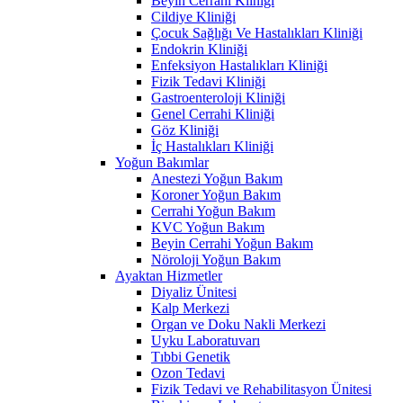
Beyin Cerrahi Kliniği
Cildiye Kliniği
Çocuk Sağlığı Ve Hastalıkları Kliniği
Endokrin Kliniği
Enfeksiyon Hastalıkları Kliniği
Fizik Tedavi Kliniği
Gastroenteroloji Kliniği
Genel Cerrahi Kliniği
Göz Kliniği
İç Hastalıkları Kliniği
Yoğun Bakımlar
Anestezi Yoğun Bakım
Koroner Yoğun Bakım
Cerrahi Yoğun Bakım
KVC Yoğun Bakım
Beyin Cerrahi Yoğun Bakım
Nöroloji Yoğun Bakım
Ayaktan Hizmetler
Diyaliz Ünitesi
Kalp Merkezi
Organ ve Doku Nakli Merkezi
Uyku Laboratuvarı
Tıbbi Genetik
Ozon Tedavi
Fizik Tedavi ve Rehabilitasyon Ünitesi