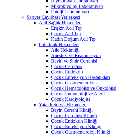
Biyokimya Laboratuvarı
Mikrobiyoloji Laboratuvarı
Patolji Laboratuvarı
Sarıyer Çayırbaşı Yerleşkesi
Acil Sağlık Hizmetleri
Erişkin Acil Tıp
Çocuk Acil Tıp
Kadın Doğum Acil Tıp
Poliklinik Hizmetleri
Aile Hekimliği
Anestezi ve Reanimasyon
Beyin ve Sinir Cerrahisi
Çocuk Cerrahisi
Çocuk Endokrin
Çocuk Enfeksiyon Hastalıkları
Çocuk Gastroenterolojisi
Çocuk Hematolojisi ve Onkolojisi
Çocuk İmmunoloji ve Alerji
Çocuk Kardiyolojisi
Yataklı Servis Hizmetleri
Beyin Cerrahi Kliniği
Çocuk Cerrahisi Kliniği
Çocuk Endokrin Kliniği
Çocuk Enfeksiyon Kliniği
Çocuk Gastroenteroloji Kliniği