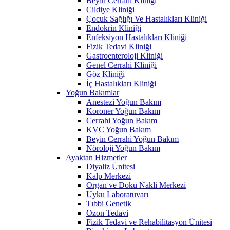
Beyin Cerrahi Kliniği
Cildiye Kliniği
Çocuk Sağlığı Ve Hastalıkları Kliniği
Endokrin Kliniği
Enfeksiyon Hastalıkları Kliniği
Fizik Tedavi Kliniği
Gastroenteroloji Kliniği
Genel Cerrahi Kliniği
Göz Kliniği
İç Hastalıkları Kliniği
Yoğun Bakımlar
Anestezi Yoğun Bakım
Koroner Yoğun Bakım
Cerrahi Yoğun Bakım
KVC Yoğun Bakım
Beyin Cerrahi Yoğun Bakım
Nöroloji Yoğun Bakım
Ayaktan Hizmetler
Diyaliz Ünitesi
Kalp Merkezi
Organ ve Doku Nakli Merkezi
Uyku Laboratuvarı
Tıbbi Genetik
Ozon Tedavi
Fizik Tedavi ve Rehabilitasyon Ünitesi