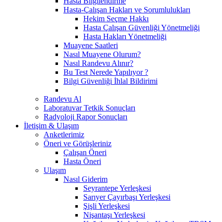
Hasta Bilgilendirme
Hasta-Çalışan Hakları ve Sorumlulukları
Hekim Seçme Hakkı
Hasta Çalışan Güvenliği Yönetmeliği
Hasta Hakları Yönetmeliği
Muayene Saatleri
Nasıl Muayene Olurum?
Nasıl Randevu Alınır?
Bu Test Nerede Yapılıyor ?
Bilgi Güvenliği İhlal Bildirimi
Randevu Al
Laboratuvar Tetkik Sonuçları
Radyoloji Rapor Sonuçları
İletişim & Ulaşım
Anketlerimiz
Öneri ve Görüşleriniz
Çalışan Öneri
Hasta Öneri
Ulaşım
Nasıl Giderim
Seyrantepe Yerleşkesi
Sarıyer Çayırbaşı Yerleşkesi
Şişli Yerleşkesi
Nişantaşı Yerleşkesi