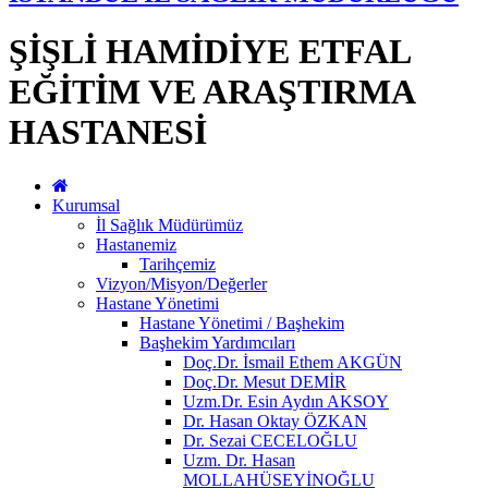
ŞİŞLİ HAMİDİYE ETFAL
EĞİTİM VE ARAŞTIRMA
HASTANESİ
Kurumsal
İl Sağlık Müdürümüz
Hastanemiz
Tarihçemiz
Vizyon/Misyon/Değerler
Hastane Yönetimi
Hastane Yönetimi / Başhekim
Başhekim Yardımcıları
Doç.Dr. İsmail Ethem AKGÜN
Doç.Dr. Mesut DEMİR
Uzm.Dr. Esin Aydın AKSOY
Dr. Hasan Oktay ÖZKAN
Dr. Sezai CECELOĞLU
Uzm. Dr. Hasan
MOLLAHÜSEYİNOĞLU