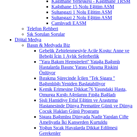
Kağıthane Yerleşkesi - Kağıthane TRSM
Kağıthane 15 Nolu Eğitim ASM
Sultangazi 1 Nolu Eğitim ASM
Sultangazi 2 Nolu Eğitim ASM
Çamlıvadi EASM
Telefon Rehberi
Sık Sorulan Sorular
Dijital Medya
Basın & Medyada Biz
Gebelik Zehirlenmesiyle Acile Koştu: Anne ve
Bebeği İçin 1 Aylık Seferberlik
''Yara Bakım Hemşireleri'' Yatağa Bağımlı
Hastalarda Basınç Yarası Oluşma Riskini
Önlüyor
Bırakma Sürecinde İçilen ''Tek Sigara ''
Bağımlılığı Yeniden Başlatabiliyor
Kemik Erimesine Dikkat:76 Yaşındaki Hasta,
Omurga Kırığı Ağrılarını Fıtığa Bağladı
Şişli Hamidiye Etfal Eğitim ve Araştırma
Hastanesinde Dünya Prematüre Günü ve Dünya
Çocuk Hakları Günü Programı
Sigara Bağımlısı Dünyada Nadir Yapılan Çifte
Ameliyatla İki Kanserden Kurtuldu
Yoğun Sıcak Havalarda Dikkat Edilmesi
Gerekenler