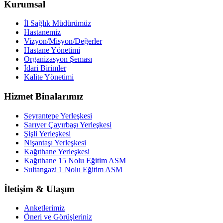
Kurumsal
İl Sağlık Müdürümüz
Hastanemiz
Vizyon/Misyon/Değerler
Hastane Yönetimi
Organizasyon Şeması
İdari Birimler
Kalite Yönetimi
Hizmet Binalarımız
Seyrantepe Yerleşkesi
Sarıyer Çayırbaşı Yerleşkesi
Şişli Yerleşkesi
Nişantaşı Yerleşkesi
Kağıthane Yerleşkesi
Kağıthane 15 Nolu Eğitim ASM
Sultangazi 1 Nolu Eğitim ASM
İletişim & Ulaşım
Anketlerimiz
Öneri ve Görüşleriniz