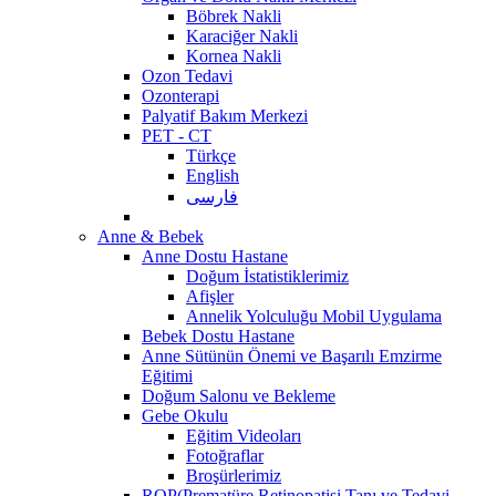
Böbrek Nakli
Karaciğer Nakli
Kornea Nakli
Ozon Tedavi
Ozonterapi
Palyatif Bakım Merkezi
PET - CT
Türkçe
English
فارسی
Anne & Bebek
Anne Dostu Hastane
Doğum İstatistiklerimiz
Afişler
Annelik Yolculuğu Mobil Uygulama
Bebek Dostu Hastane
Anne Sütünün Önemi ve Başarılı Emzirme
Eğitimi
Doğum Salonu ve Bekleme
Gebe Okulu
Eğitim Videoları
Fotoğraflar
Broşürlerimiz
ROP(Prematüre Retinopatisi Tanı ve Tedavi