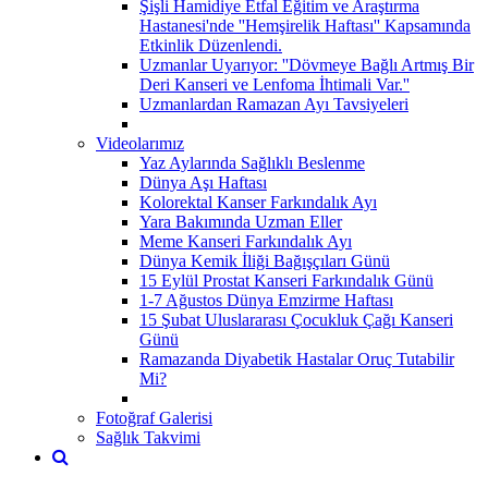
Şişli Hamidiye Etfal Eğitim ve Araştırma
Hastanesi'nde ''Hemşirelik Haftası'' Kapsamında
Etkinlik Düzenlendi.
Uzmanlar Uyarıyor: ''Dövmeye Bağlı Artmış Bir
Deri Kanseri ve Lenfoma İhtimali Var.''
Uzmanlardan Ramazan Ayı Tavsiyeleri
Videolarımız
Yaz Aylarında Sağlıklı Beslenme
Dünya Aşı Haftası
Kolorektal Kanser Farkındalık Ayı
Yara Bakımında Uzman Eller
Meme Kanseri Farkındalık Ayı
Dünya Kemik İliği Bağışçıları Günü
15 Eylül Prostat Kanseri Farkındalık Günü
1-7 Ağustos Dünya Emzirme Haftası
15 Şubat Uluslararası Çocukluk Çağı Kanseri
Günü
Ramazanda Diyabetik Hastalar Oruç Tutabilir
Mi?
Fotoğraf Galerisi
Sağlık Takvimi