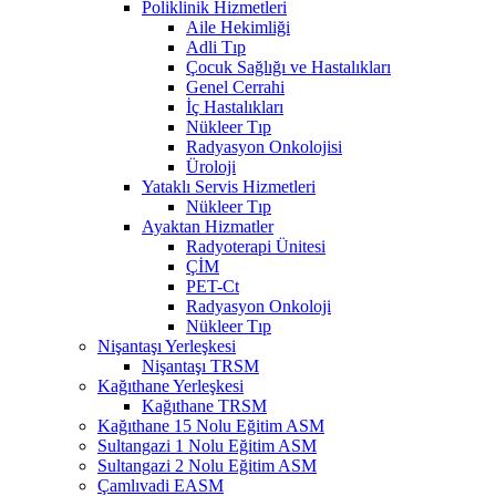
Poliklinik Hizmetleri
Aile Hekimliği
Adli Tıp
Çocuk Sağlığı ve Hastalıkları
Genel Cerrahi
İç Hastalıkları
Nükleer Tıp
Radyasyon Onkolojisi
Üroloji
Yataklı Servis Hizmetleri
Nükleer Tıp
Ayaktan Hizmatler
Radyoterapi Ünitesi
ÇİM
PET-Ct
Radyasyon Onkoloji
Nükleer Tıp
Nişantaşı Yerleşkesi
Nişantaşı TRSM
Kağıthane Yerleşkesi
Kağıthane TRSM
Kağıthane 15 Nolu Eğitim ASM
Sultangazi 1 Nolu Eğitim ASM
Sultangazi 2 Nolu Eğitim ASM
Çamlıvadi EASM