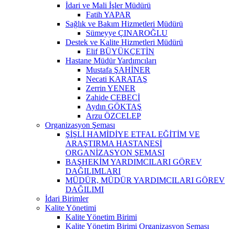
İdari ve Mali İşler Müdürü
Fatih YAPAR
Sağlık ve Bakım Hizmetleri Müdürü
Sümeyye ÇINAROĞLU
Destek ve Kalite Hizmetleri Müdürü
Elif BÜYÜKÇETİN
Hastane Müdür Yardımcıları
Mustafa ŞAHİNER
Necati KARATAŞ
Zerrin YENER
Zahide CEBECİ
Aydın GÖKTAŞ
Arzu ÖZCELEP
Organizasyon Şeması
ŞİŞLİ HAMİDİYE ETFAL EĞİTİM VE
ARAŞTIRMA HASTANESİ
ORGANİZASYON ŞEMASI
BAŞHEKİM YARDIMCILARI GÖREV
DAĞILIMLARI
MÜDÜR, MÜDÜR YARDIMCILARI GÖREV
DAĞILIMI
İdari Birimler
Kalite Yönetimi
Kalite Yönetim Birimi
Kalite Yönetim Birimi Organizasyon Şeması