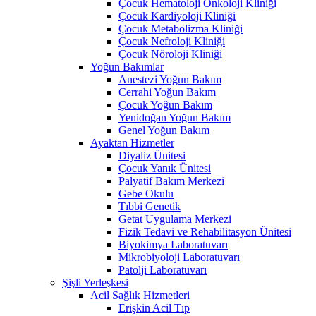
Çocuk Hematoloji Onkoloji Kliniği
Çocuk Kardiyoloji Kliniği
Çocuk Metabolizma Kliniği
Çocuk Nefroloji Kliniği
Çocuk Nöroloji Kliniği
Yoğun Bakımlar
Anestezi Yoğun Bakım
Cerrahi Yoğun Bakım
Çocuk Yoğun Bakım
Yenidoğan Yoğun Bakım
Genel Yoğun Bakım
Ayaktan Hizmetler
Diyaliz Ünitesi
Çocuk Yanık Ünitesi
Palyatif Bakım Merkezi
Gebe Okulu
Tıbbi Genetik
Getat Uygulama Merkezi
Fizik Tedavi ve Rehabilitasyon Ünitesi
Biyokimya Laboratuvarı
Mikrobiyoloji Laboratuvarı
Patolji Laboratuvarı
Şişli Yerleşkesi
Acil Sağlık Hizmetleri
Erişkin Acil Tıp