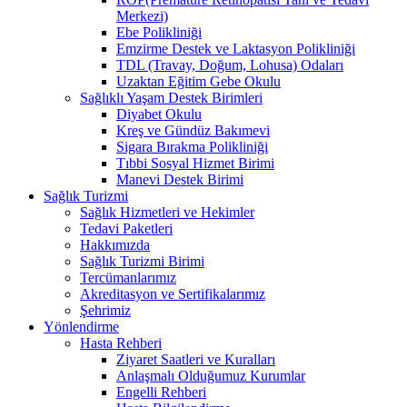
Merkezi)
Ebe Polikliniği
Emzirme Destek ve Laktasyon Polikliniği
TDL (Travay, Doğum, Lohusa) Odaları
Uzaktan Eğitim Gebe Okulu
Sağlıklı Yaşam Destek Birimleri
Diyabet Okulu
Kreş ve Gündüz Bakımevi
Sigara Bırakma Polikliniği
Tıbbi Sosyal Hizmet Birimi
Manevi Destek Birimi
Sağlık Turizmi
Sağlık Hizmetleri ve Hekimler
Tedavi Paketleri
Hakkımızda
Sağlık Turizmi Birimi
Tercümanlarımız
Akreditasyon ve Sertifikalarımız
Şehrimiz
Yönlendirme
Hasta Rehberi
Ziyaret Saatleri ve Kuralları
Anlaşmalı Olduğumuz Kurumlar
Engelli Rehberi