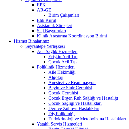
EPK
AR-GE
Birim Çalışanları
Etik Kurul
Asistanlık Süreçleri
Staj Başvuruları
Klinik Araştırma Koordinasyon Birimi
Hizmet Binalarımız
Seyrantepe Yerleşkesi
Acil Sağlık Hizmetleri
Erişkin Acil Tıp
Çocuk Acil Tıp
Poliklinik Hizmetleri
Aile Hekimliği
Algoloji
Anestezi ve Reanimasyon
Beyin ve Sinir Cerrahisi
Çocuk Cerrahisi
Çocuk Ergen Ruh Sağlığı ve Hastalığı
Çocuk Sağlığı ve Hastalıkları
Deri ve Zührevi Hastalıkları
Diş Polikliniği
Endokrinoloji ve Metobolizma Hastalıkları
Yataklı Servis Hizmetleri