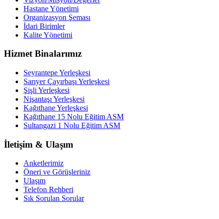
Hastane Yönetimi
Organizasyon Şeması
İdari Birimler
Kalite Yönetimi
Hizmet Binalarımız
Seyrantepe Yerleşkesi
Sarıyer Çayırbaşı Yerleşkesi
Şişli Yerleşkesi
Nişantaşı Yerleşkesi
Kağıthane Yerleşkesi
Kağıthane 15 Nolu Eğitim ASM
Sultangazi 1 Nolu Eğitim ASM
İletişim & Ulaşım
Anketlerimiz
Öneri ve Görüşleriniz
Ulaşım
Telefon Rehberi
Sık Sorulan Sorular