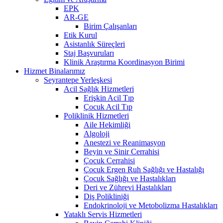
EPK
AR-GE
Birim Çalışanları
Etik Kurul
Asistanlık Süreçleri
Staj Başvuruları
Klinik Araştırma Koordinasyon Birimi
Hizmet Binalarımız
Seyrantepe Yerleşkesi
Acil Sağlık Hizmetleri
Erişkin Acil Tıp
Çocuk Acil Tıp
Poliklinik Hizmetleri
Aile Hekimliği
Algoloji
Anestezi ve Reanimasyon
Beyin ve Sinir Cerrahisi
Çocuk Cerrahisi
Çocuk Ergen Ruh Sağlığı ve Hastalığı
Çocuk Sağlığı ve Hastalıkları
Deri ve Zührevi Hastalıkları
Diş Polikliniği
Endokrinoloji ve Metobolizma Hastalıkları
Yataklı Servis Hizmetleri