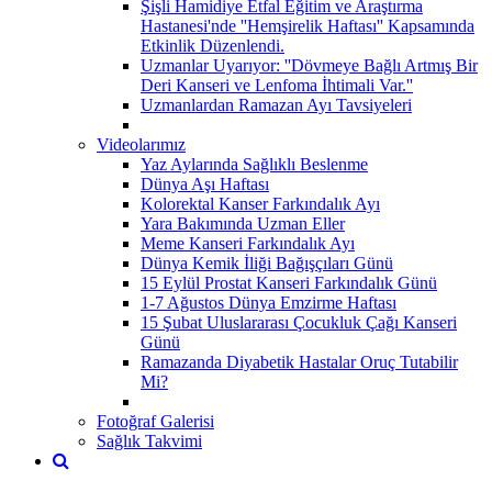
Şişli Hamidiye Etfal Eğitim ve Araştırma
Hastanesi'nde ''Hemşirelik Haftası'' Kapsamında
Etkinlik Düzenlendi.
Uzmanlar Uyarıyor: ''Dövmeye Bağlı Artmış Bir
Deri Kanseri ve Lenfoma İhtimali Var.''
Uzmanlardan Ramazan Ayı Tavsiyeleri
Videolarımız
Yaz Aylarında Sağlıklı Beslenme
Dünya Aşı Haftası
Kolorektal Kanser Farkındalık Ayı
Yara Bakımında Uzman Eller
Meme Kanseri Farkındalık Ayı
Dünya Kemik İliği Bağışçıları Günü
15 Eylül Prostat Kanseri Farkındalık Günü
1-7 Ağustos Dünya Emzirme Haftası
15 Şubat Uluslararası Çocukluk Çağı Kanseri
Günü
Ramazanda Diyabetik Hastalar Oruç Tutabilir
Mi?
Fotoğraf Galerisi
Sağlık Takvimi