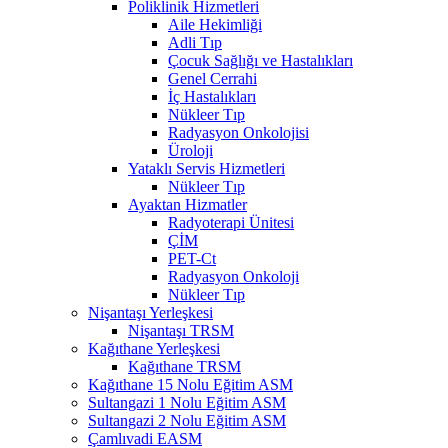
Poliklinik Hizmetleri
Aile Hekimliği
Adli Tıp
Çocuk Sağlığı ve Hastalıkları
Genel Cerrahi
İç Hastalıkları
Nükleer Tıp
Radyasyon Onkolojisi
Üroloji
Yataklı Servis Hizmetleri
Nükleer Tıp
Ayaktan Hizmatler
Radyoterapi Ünitesi
ÇİM
PET-Ct
Radyasyon Onkoloji
Nükleer Tıp
Nişantaşı Yerleşkesi
Nişantaşı TRSM
Kağıthane Yerleşkesi
Kağıthane TRSM
Kağıthane 15 Nolu Eğitim ASM
Sultangazi 1 Nolu Eğitim ASM
Sultangazi 2 Nolu Eğitim ASM
Çamlıvadi EASM