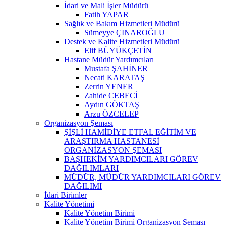
İdari ve Mali İşler Müdürü
Fatih YAPAR
Sağlık ve Bakım Hizmetleri Müdürü
Sümeyye ÇINAROĞLU
Destek ve Kalite Hizmetleri Müdürü
Elif BÜYÜKÇETİN
Hastane Müdür Yardımcıları
Mustafa ŞAHİNER
Necati KARATAŞ
Zerrin YENER
Zahide CEBECİ
Aydın GÖKTAŞ
Arzu ÖZCELEP
Organizasyon Şeması
ŞİŞLİ HAMİDİYE ETFAL EĞİTİM VE
ARAŞTIRMA HASTANESİ
ORGANİZASYON ŞEMASI
BAŞHEKİM YARDIMCILARI GÖREV
DAĞILIMLARI
MÜDÜR, MÜDÜR YARDIMCILARI GÖREV
DAĞILIMI
İdari Birimler
Kalite Yönetimi
Kalite Yönetim Birimi
Kalite Yönetim Birimi Organizasyon Şeması