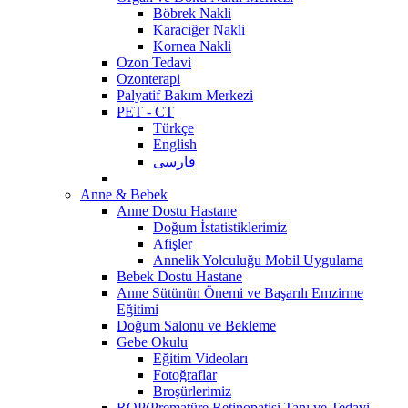
Böbrek Nakli
Karaciğer Nakli
Kornea Nakli
Ozon Tedavi
Ozonterapi
Palyatif Bakım Merkezi
PET - CT
Türkçe
English
فارسی
Anne & Bebek
Anne Dostu Hastane
Doğum İstatistiklerimiz
Afişler
Annelik Yolculuğu Mobil Uygulama
Bebek Dostu Hastane
Anne Sütünün Önemi ve Başarılı Emzirme
Eğitimi
Doğum Salonu ve Bekleme
Gebe Okulu
Eğitim Videoları
Fotoğraflar
Broşürlerimiz
ROP(Prematüre Retinopatisi Tanı ve Tedavi