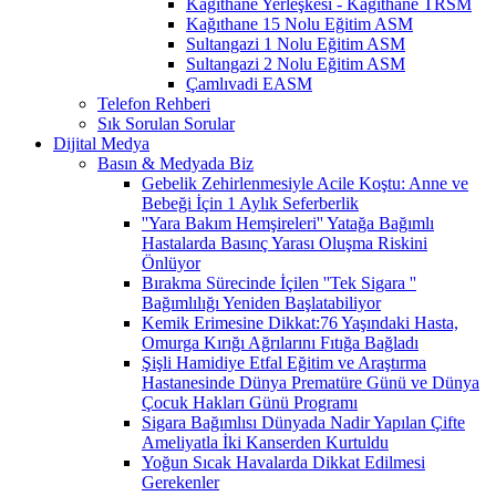
Kağıthane Yerleşkesi - Kağıthane TRSM
Kağıthane 15 Nolu Eğitim ASM
Sultangazi 1 Nolu Eğitim ASM
Sultangazi 2 Nolu Eğitim ASM
Çamlıvadi EASM
Telefon Rehberi
Sık Sorulan Sorular
Dijital Medya
Basın & Medyada Biz
Gebelik Zehirlenmesiyle Acile Koştu: Anne ve
Bebeği İçin 1 Aylık Seferberlik
''Yara Bakım Hemşireleri'' Yatağa Bağımlı
Hastalarda Basınç Yarası Oluşma Riskini
Önlüyor
Bırakma Sürecinde İçilen ''Tek Sigara ''
Bağımlılığı Yeniden Başlatabiliyor
Kemik Erimesine Dikkat:76 Yaşındaki Hasta,
Omurga Kırığı Ağrılarını Fıtığa Bağladı
Şişli Hamidiye Etfal Eğitim ve Araştırma
Hastanesinde Dünya Prematüre Günü ve Dünya
Çocuk Hakları Günü Programı
Sigara Bağımlısı Dünyada Nadir Yapılan Çifte
Ameliyatla İki Kanserden Kurtuldu
Yoğun Sıcak Havalarda Dikkat Edilmesi
Gerekenler