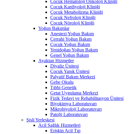
Çocuk Hematoloji Onkoloji Kliniği
Çocuk Kardiyoloji Kliniği
Çocuk Metabolizma Kliniği
Çocuk Nefroloji Kliniği
Çocuk Nöroloji Kliniği
Yoğun Bakımlar
Anestezi Yoğun Bakım
Cerrahi Yoğun Bakım
Çocuk Yoğun Bakım
Yenidoğan Yoğun Bakım
Genel Yoğun Bakım
Ayaktan Hizmetler
Diyaliz Ünitesi
Çocuk Yanık Ünitesi
Palyatif Bakım Merkezi
Gebe Okulu
Tıbbi Genetik
Getat Uygulama Merkezi
Fizik Tedavi ve Rehabilitasyon Ünitesi
Biyokimya Laboratuvarı
Mikrobiyoloji Laboratuvarı
Patolji Laboratuvarı
Şişli Yerleşkesi
Acil Sağlık Hizmetleri
Erişkin Acil Tıp