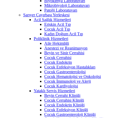
Biyokimya Laboratuvarı
Mikrobiyoloji Laboratuvarı
Patolji Laboratuvarı
Sarıyer Çayırbaşı Yerleşkesi
Acil Sağlık Hizmetleri
Erişkin Acil Tıp
Çocuk Acil Tıp
Kadın Doğum Acil Tıp
Poliklinik Hizmetleri
Aile Hekimliği
Anestezi ve Reanimasyon
Beyin ve Sinir Cerrahisi
Çocuk Cerrahisi
Çocuk Endokrin
Çocuk Enfeksiyon Hastalıkları
Çocuk Gastroenterolojisi
Çocuk Hematolojisi ve Onkolojisi
Çocuk İmmunoloji ve Alerji
Çocuk Kardiyolojisi
Yataklı Servis Hizmetleri
Beyin Cerrahi Kliniği
Çocuk Cerrahisi Kliniği
Çocuk Endokrin Kliniği
Çocuk Enfeksiyon Kliniği
Çocuk Gastroenteroloji Kliniği