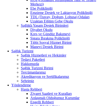
Merkezi)
Ebe Polikliniği
Emzirme Destek ve Laktasyon Polikliniği
TDL (Travay, Doğum, Lohusa) Odaları
Uzaktan Eğitim Gebe Okulu
Sağlıklı Yaşam Destek Birimleri
Diyabet Okulu
Kreş ve Gündüz Bakımevi
Sigara Bırakma Polikliniği
Tıbbi Sosyal Hizmet Birimi
Manevi Destek Birimi
Sağlık Turizmi
Sağlık Hizmetleri ve Hekimler
Tedavi Paketleri
Hakkımızda
Sağlık Turizmi Birimi
Tercümanlarımız
Akreditasyon ve Sertifikalarımız
Şehrimiz
Yönlendirme
Hasta Rehberi
Ziyaret Saatleri ve Kuralları
Anlaşmalı Olduğumuz Kurumlar
Engelli Rehberi