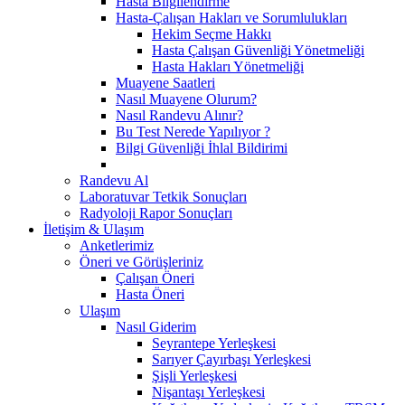
Hasta Bilgilendirme
Hasta-Çalışan Hakları ve Sorumlulukları
Hekim Seçme Hakkı
Hasta Çalışan Güvenliği Yönetmeliği
Hasta Hakları Yönetmeliği
Muayene Saatleri
Nasıl Muayene Olurum?
Nasıl Randevu Alınır?
Bu Test Nerede Yapılıyor ?
Bilgi Güvenliği İhlal Bildirimi
Randevu Al
Laboratuvar Tetkik Sonuçları
Radyoloji Rapor Sonuçları
İletişim & Ulaşım
Anketlerimiz
Öneri ve Görüşleriniz
Çalışan Öneri
Hasta Öneri
Ulaşım
Nasıl Giderim
Seyrantepe Yerleşkesi
Sarıyer Çayırbaşı Yerleşkesi
Şişli Yerleşkesi
Nişantaşı Yerleşkesi