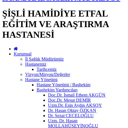
ŞİŞLİ HAMİDİYE ETFAL
EĞİTİM VE ARAŞTIRMA
HASTANESİ
Kurumsal
İl Sağlık Müdürümüz
Hastanemiz
Tarihçemiz
Vizyon/Misyon/Değerler
Hastane Yönetimi
Hastane Yönetimi / Başhekim
Başhekim Yardımcıları
Doç.Dr. İsmail Ethem AKGÜN
Doç.Dr. Mesut DEMİR
Uzm.Dr. Esin Aydın AKSOY
Dr. Hasan Oktay ÖZKAN
Dr. Sezai CECELOĞLU
Uzm. Dr. Hasan
MOLLAHÜSEYİNOĞLU