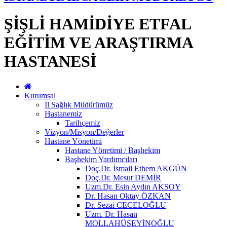
ŞİŞLİ HAMİDİYE ETFAL
EĞİTİM VE ARAŞTIRMA
HASTANESİ
Kurumsal
İl Sağlık Müdürümüz
Hastanemiz
Tarihçemiz
Vizyon/Misyon/Değerler
Hastane Yönetimi
Hastane Yönetimi / Başhekim
Başhekim Yardımcıları
Doç.Dr. İsmail Ethem AKGÜN
Doç.Dr. Mesut DEMİR
Uzm.Dr. Esin Aydın AKSOY
Dr. Hasan Oktay ÖZKAN
Dr. Sezai CECELOĞLU
Uzm. Dr. Hasan
MOLLAHÜSEYİNOĞLU