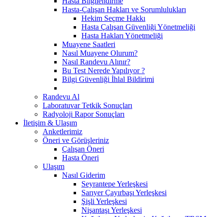
Hasta Bilgilendirme
Hasta-Çalışan Hakları ve Sorumlulukları
Hekim Seçme Hakkı
Hasta Çalışan Güvenliği Yönetmeliği
Hasta Hakları Yönetmeliği
Muayene Saatleri
Nasıl Muayene Olurum?
Nasıl Randevu Alınır?
Bu Test Nerede Yapılıyor ?
Bilgi Güvenliği İhlal Bildirimi
Randevu Al
Laboratuvar Tetkik Sonuçları
Radyoloji Rapor Sonuçları
İletişim & Ulaşım
Anketlerimiz
Öneri ve Görüşleriniz
Çalışan Öneri
Hasta Öneri
Ulaşım
Nasıl Giderim
Seyrantepe Yerleşkesi
Sarıyer Çayırbaşı Yerleşkesi
Şişli Yerleşkesi
Nişantaşı Yerleşkesi