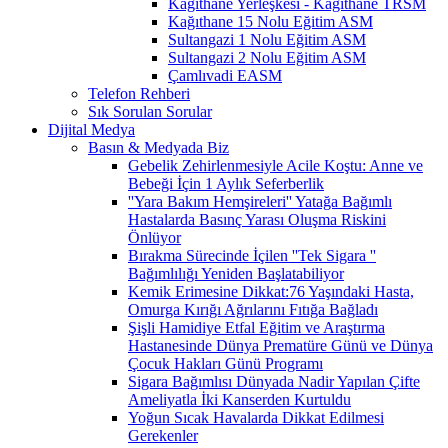
Kağıthane Yerleşkesi - Kağıthane TRSM
Kağıthane 15 Nolu Eğitim ASM
Sultangazi 1 Nolu Eğitim ASM
Sultangazi 2 Nolu Eğitim ASM
Çamlıvadi EASM
Telefon Rehberi
Sık Sorulan Sorular
Dijital Medya
Basın & Medyada Biz
Gebelik Zehirlenmesiyle Acile Koştu: Anne ve
Bebeği İçin 1 Aylık Seferberlik
''Yara Bakım Hemşireleri'' Yatağa Bağımlı
Hastalarda Basınç Yarası Oluşma Riskini
Önlüyor
Bırakma Sürecinde İçilen ''Tek Sigara ''
Bağımlılığı Yeniden Başlatabiliyor
Kemik Erimesine Dikkat:76 Yaşındaki Hasta,
Omurga Kırığı Ağrılarını Fıtığa Bağladı
Şişli Hamidiye Etfal Eğitim ve Araştırma
Hastanesinde Dünya Prematüre Günü ve Dünya
Çocuk Hakları Günü Programı
Sigara Bağımlısı Dünyada Nadir Yapılan Çifte
Ameliyatla İki Kanserden Kurtuldu
Yoğun Sıcak Havalarda Dikkat Edilmesi
Gerekenler