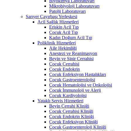
Biyokimya Laboratuvarı
Mikrobiyoloji Laboratuvarı
Patolji Laboratuvarı
Sarıyer Çayırbaşı Yerleşkesi
Acil Sağlık Hizmetleri
Erişkin Acil Tıp
Çocuk Acil Tıp
Kadın Doğum Acil Tıp
Poliklinik Hizmetleri
Aile Hekimliği
Anestezi ve Reanimasyon
Beyin ve Sinir Cerrahisi
Çocuk Cerrahisi
Çocuk Endokrin
Çocuk Enfeksiyon Hastalıkları
Çocuk Gastroenterolojisi
Çocuk Hematolojisi ve Onkolojisi
Çocuk İmmunoloji ve Alerji
Çocuk Kardiyolojisi
Yataklı Servis Hizmetleri
Beyin Cerrahi Kliniği
Çocuk Cerrahisi Kliniği
Çocuk Endokrin Kliniği
Çocuk Enfeksiyon Kliniği
Çocuk Gastroenteroloji Kliniği