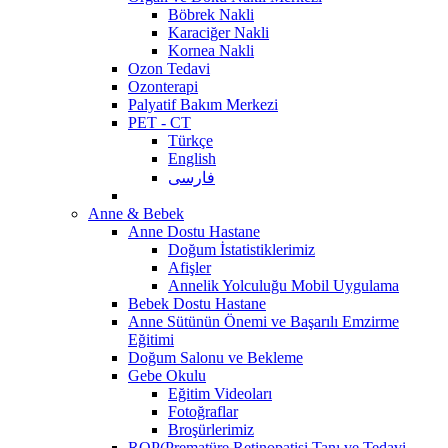
Böbrek Nakli
Karaciğer Nakli
Kornea Nakli
Ozon Tedavi
Ozonterapi
Palyatif Bakım Merkezi
PET - CT
Türkçe
English
فارسی
Anne & Bebek
Anne Dostu Hastane
Doğum İstatistiklerimiz
Afişler
Annelik Yolculuğu Mobil Uygulama
Bebek Dostu Hastane
Anne Sütünün Önemi ve Başarılı Emzirme
Eğitimi
Doğum Salonu ve Bekleme
Gebe Okulu
Eğitim Videoları
Fotoğraflar
Broşürlerimiz
ROP(Prematüre Retinopatisi Tanı ve Tedavi