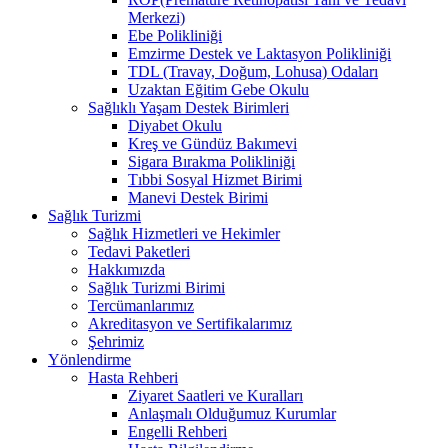
Merkezi)
Ebe Polikliniği
Emzirme Destek ve Laktasyon Polikliniği
TDL (Travay, Doğum, Lohusa) Odaları
Uzaktan Eğitim Gebe Okulu
Sağlıklı Yaşam Destek Birimleri
Diyabet Okulu
Kreş ve Gündüz Bakımevi
Sigara Bırakma Polikliniği
Tıbbi Sosyal Hizmet Birimi
Manevi Destek Birimi
Sağlık Turizmi
Sağlık Hizmetleri ve Hekimler
Tedavi Paketleri
Hakkımızda
Sağlık Turizmi Birimi
Tercümanlarımız
Akreditasyon ve Sertifikalarımız
Şehrimiz
Yönlendirme
Hasta Rehberi
Ziyaret Saatleri ve Kuralları
Anlaşmalı Olduğumuz Kurumlar
Engelli Rehberi