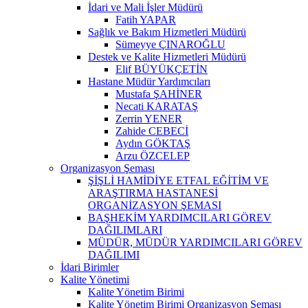
İdari ve Mali İşler Müdürü
Fatih YAPAR
Sağlık ve Bakım Hizmetleri Müdürü
Sümeyye ÇINAROĞLU
Destek ve Kalite Hizmetleri Müdürü
Elif BÜYÜKÇETİN
Hastane Müdür Yardımcıları
Mustafa ŞAHİNER
Necati KARATAŞ
Zerrin YENER
Zahide CEBECİ
Aydın GÖKTAŞ
Arzu ÖZCELEP
Organizasyon Şeması
ŞİŞLİ HAMİDİYE ETFAL EĞİTİM VE
ARAŞTIRMA HASTANESİ
ORGANİZASYON ŞEMASI
BAŞHEKİM YARDIMCILARI GÖREV
DAĞILIMLARI
MÜDÜR, MÜDÜR YARDIMCILARI GÖREV
DAĞILIMI
İdari Birimler
Kalite Yönetimi
Kalite Yönetim Birimi
Kalite Yönetim Birimi Organizasyon Şeması