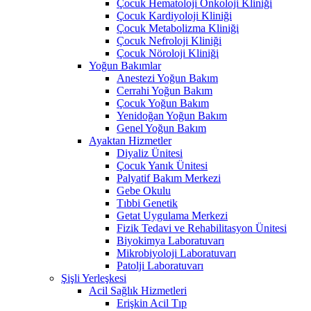
Çocuk Hematoloji Onkoloji Kliniği
Çocuk Kardiyoloji Kliniği
Çocuk Metabolizma Kliniği
Çocuk Nefroloji Kliniği
Çocuk Nöroloji Kliniği
Yoğun Bakımlar
Anestezi Yoğun Bakım
Cerrahi Yoğun Bakım
Çocuk Yoğun Bakım
Yenidoğan Yoğun Bakım
Genel Yoğun Bakım
Ayaktan Hizmetler
Diyaliz Ünitesi
Çocuk Yanık Ünitesi
Palyatif Bakım Merkezi
Gebe Okulu
Tıbbi Genetik
Getat Uygulama Merkezi
Fizik Tedavi ve Rehabilitasyon Ünitesi
Biyokimya Laboratuvarı
Mikrobiyoloji Laboratuvarı
Patolji Laboratuvarı
Şişli Yerleşkesi
Acil Sağlık Hizmetleri
Erişkin Acil Tıp