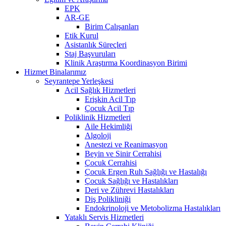
EPK
AR-GE
Birim Çalışanları
Etik Kurul
Asistanlık Süreçleri
Staj Başvuruları
Klinik Araştırma Koordinasyon Birimi
Hizmet Binalarımız
Seyrantepe Yerleşkesi
Acil Sağlık Hizmetleri
Erişkin Acil Tıp
Çocuk Acil Tıp
Poliklinik Hizmetleri
Aile Hekimliği
Algoloji
Anestezi ve Reanimasyon
Beyin ve Sinir Cerrahisi
Çocuk Cerrahisi
Çocuk Ergen Ruh Sağlığı ve Hastalığı
Çocuk Sağlığı ve Hastalıkları
Deri ve Zührevi Hastalıkları
Diş Polikliniği
Endokrinoloji ve Metobolizma Hastalıkları
Yataklı Servis Hizmetleri