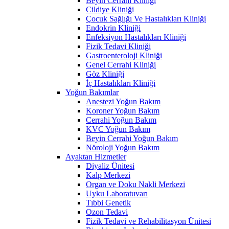
Beyin Cerrahi Kliniği
Cildiye Kliniği
Çocuk Sağlığı Ve Hastalıkları Kliniği
Endokrin Kliniği
Enfeksiyon Hastalıkları Kliniği
Fizik Tedavi Kliniği
Gastroenteroloji Kliniği
Genel Cerrahi Kliniği
Göz Kliniği
İç Hastalıkları Kliniği
Yoğun Bakımlar
Anestezi Yoğun Bakım
Koroner Yoğun Bakım
Cerrahi Yoğun Bakım
KVC Yoğun Bakım
Beyin Cerrahi Yoğun Bakım
Nöroloji Yoğun Bakım
Ayaktan Hizmetler
Diyaliz Ünitesi
Kalp Merkezi
Organ ve Doku Nakli Merkezi
Uyku Laboratuvarı
Tıbbi Genetik
Ozon Tedavi
Fizik Tedavi ve Rehabilitasyon Ünitesi