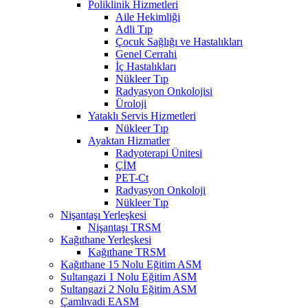
Poliklinik Hizmetleri
Aile Hekimliği
Adli Tıp
Çocuk Sağlığı ve Hastalıkları
Genel Cerrahi
İç Hastalıkları
Nükleer Tıp
Radyasyon Onkolojisi
Üroloji
Yataklı Servis Hizmetleri
Nükleer Tıp
Ayaktan Hizmatler
Radyoterapi Ünitesi
ÇİM
PET-Ct
Radyasyon Onkoloji
Nükleer Tıp
Nişantaşı Yerleşkesi
Nişantaşı TRSM
Kağıthane Yerleşkesi
Kağıthane TRSM
Kağıthane 15 Nolu Eğitim ASM
Sultangazi 1 Nolu Eğitim ASM
Sultangazi 2 Nolu Eğitim ASM
Çamlıvadi EASM