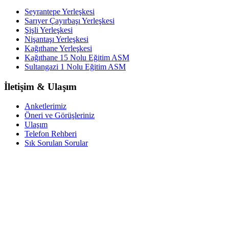
Seyrantepe Yerleşkesi
Sarıyer Çayırbaşı Yerleşkesi
Şişli Yerleşkesi
Nişantaşı Yerleşkesi
Kağıthane Yerleşkesi
Kağıthane 15 Nolu Eğitim ASM
Sultangazi 1 Nolu Eğitim ASM
İletişim & Ulaşım
Anketlerimiz
Öneri ve Görüşleriniz
Ulaşım
Telefon Rehberi
Sık Sorulan Sorular