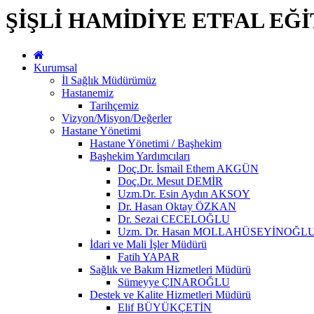
ŞİŞLİ HAMİDİYE ETFAL EĞ
Kurumsal
İl Sağlık Müdürümüz
Hastanemiz
Tarihçemiz
Vizyon/Misyon/Değerler
Hastane Yönetimi
Hastane Yönetimi / Başhekim
Başhekim Yardımcıları
Doç.Dr. İsmail Ethem AKGÜN
Doç.Dr. Mesut DEMİR
Uzm.Dr. Esin Aydın AKSOY
Dr. Hasan Oktay ÖZKAN
Dr. Sezai CECELOĞLU
Uzm. Dr. Hasan MOLLAHÜSEYİNOĞL
İdari ve Mali İşler Müdürü
Fatih YAPAR
Sağlık ve Bakım Hizmetleri Müdürü
Sümeyye ÇINAROĞLU
Destek ve Kalite Hizmetleri Müdürü
Elif BÜYÜKÇETİN