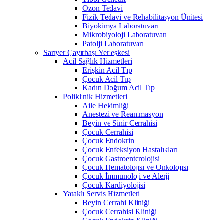
Ozon Tedavi
Fizik Tedavi ve Rehabilitasyon Ünitesi
Biyokimya Laboratuvarı
Mikrobiyoloji Laboratuvarı
Patolji Laboratuvarı
Sarıyer Çayırbaşı Yerleşkesi
Acil Sağlık Hizmetleri
Erişkin Acil Tıp
Çocuk Acil Tıp
Kadın Doğum Acil Tıp
Poliklinik Hizmetleri
Aile Hekimliği
Anestezi ve Reanimasyon
Beyin ve Sinir Cerrahisi
Çocuk Cerrahisi
Çocuk Endokrin
Çocuk Enfeksiyon Hastalıkları
Çocuk Gastroenterolojisi
Çocuk Hematolojisi ve Onkolojisi
Çocuk İmmunoloji ve Alerji
Çocuk Kardiyolojisi
Yataklı Servis Hizmetleri
Beyin Cerrahi Kliniği
Çocuk Cerrahisi Kliniği