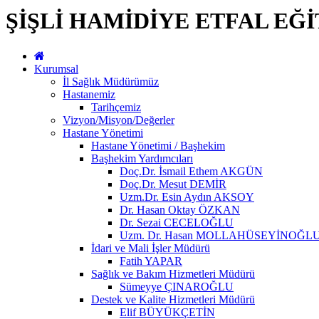
ŞİŞLİ HAMİDİYE ETFAL EĞ
Kurumsal
İl Sağlık Müdürümüz
Hastanemiz
Tarihçemiz
Vizyon/Misyon/Değerler
Hastane Yönetimi
Hastane Yönetimi / Başhekim
Başhekim Yardımcıları
Doç.Dr. İsmail Ethem AKGÜN
Doç.Dr. Mesut DEMİR
Uzm.Dr. Esin Aydın AKSOY
Dr. Hasan Oktay ÖZKAN
Dr. Sezai CECELOĞLU
Uzm. Dr. Hasan MOLLAHÜSEYİNOĞL
İdari ve Mali İşler Müdürü
Fatih YAPAR
Sağlık ve Bakım Hizmetleri Müdürü
Sümeyye ÇINAROĞLU
Destek ve Kalite Hizmetleri Müdürü
Elif BÜYÜKÇETİN