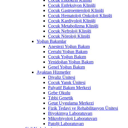
Çocuk Endokrin Kliniği
Çocuk Enfeksiyon Kliniği
Çocuk Gastroenteroloji Kliniği
Çocuk Hematoloji Onkoloji Kliniği
Çocuk Kardiyoloji Kliniği
Çocuk Metabolizma Kliniği
Çocuk Nefroloji Kliniği
Çocuk Nöroloji Kliniği
Yoğun Bakımlar
Anestezi Yoğun Bakım
Cerrahi Yoğun Bakım
Çocuk Yoğun Bakım
Yenidoğan Yoğun Bakım
Genel Yoğun Bakım
Ayaktan Hizmetler
Diyaliz Ünitesi
Çocuk Yanık Ünitesi
Palyatif Bakım Merkezi
Gebe Okulu
Tıbbi Genetik
Getat Uygulama Merkezi
Fizik Tedavi ve Rehabilitasyon Ünitesi
Biyokimya Laboratuvarı
Mikrobiyoloji Laboratuvarı
Patolji Laboratuvarı