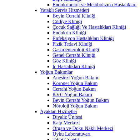
Endokrinoloji ve Metobolizma Hastalıkları
Yataklı Servis Hizmetleri
Beyin Cerrahi Kliniği
Cildiye Kliniği
Çocuk Sağlığı Ve Hastalıkları Kliniği
Endokrin Kliniği
Enfeksiyon Hastalıkları Kliniği
Fizik Tedavi Kliniği
Gastroenteroloji Kliniği
Genel Cerrahi Kliniği
Göz Kliniği
İç Hastalıkları Kliniği
Yoğun Bakımlar
Anestezi Yoğun Bakım
Koroner Yoğun Bakım
Cerrahi Yoğun Bakım
KVC Yoğun Bakım
Beyin Cerrahi Yoğun Bakım
Nöroloji Yoğun Bakım
Ayaktan Hizmetler
Diyaliz Ünitesi
Kalp Merkezi
Organ ve Doku Nakli Merkezi
Uyku Laboratuvarı
Tıbbi Genetik