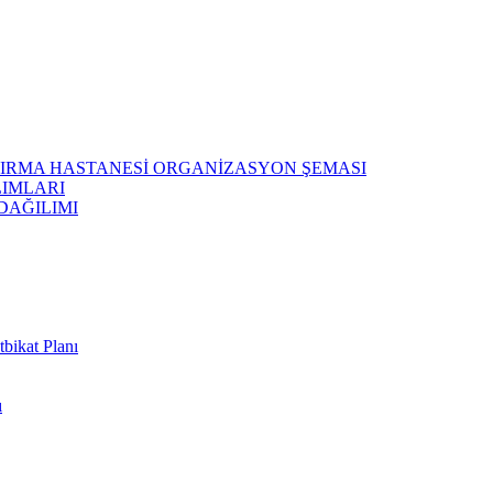
ŞTIRMA HASTANESİ ORGANİZASYON ŞEMASI
LIMLARI
DAĞILIMI
bikat Planı
ı