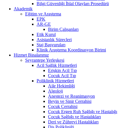
Bilgi Güvenliği İhlal Olayları Prosedürü
Akademik
Eğitim ve Araştırma
EPK
AR-GE
Birim Çalışanları
Etik Kurul
Asistanlık Süreçleri
Staj Başvuruları
Klinik Araştırma Koordinasyon Birimi
Hizmet Binalarımız
Seyrantepe Yerleşkesi
Acil Sağlık Hizmetleri
Erişkin Acil Tıp
Çocuk Acil Tıp
Poliklinik Hizmetleri
Aile Hekimliği
Algoloji
Anestezi ve Reanimasyon
Beyin ve Sinir Cerrahisi
Çocuk Cerrahisi
Çocuk Ergen Ruh Sağlığı ve Hastalığı
Çocuk Sağlığı ve Hastalıkları
Deri ve Zührevi Hastalıkları
Diş Polikliniği