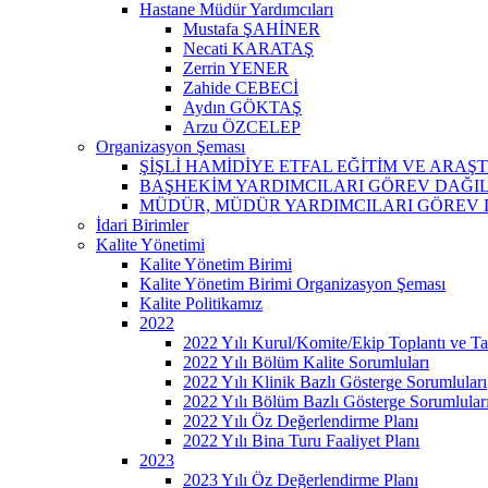
Hastane Müdür Yardımcıları
Mustafa ŞAHİNER
Necati KARATAŞ
Zerrin YENER
Zahide CEBECİ
Aydın GÖKTAŞ
Arzu ÖZCELEP
Organizasyon Şeması
ŞİŞLİ HAMİDİYE ETFAL EĞİTİM VE ARA
BAŞHEKİM YARDIMCILARI GÖREV DAĞI
MÜDÜR, MÜDÜR YARDIMCILARI GÖREV 
İdari Birimler
Kalite Yönetimi
Kalite Yönetim Birimi
Kalite Yönetim Birimi Organizasyon Şeması
Kalite Politikamız
2022
2022 Yılı Kurul/Komite/Ekip Toplantı ve Tat
2022 Yılı Bölüm Kalite Sorumluları
2022 Yılı Klinik Bazlı Gösterge Sorumluları
2022 Yılı Bölüm Bazlı Gösterge Sorumlular
2022 Yılı Öz Değerlendirme Planı
2022 Yılı Bina Turu Faaliyet Planı
2023
2023 Yılı Öz Değerlendirme Planı