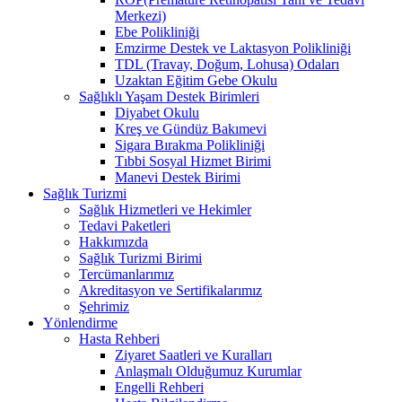
Merkezi)
Ebe Polikliniği
Emzirme Destek ve Laktasyon Polikliniği
TDL (Travay, Doğum, Lohusa) Odaları
Uzaktan Eğitim Gebe Okulu
Sağlıklı Yaşam Destek Birimleri
Diyabet Okulu
Kreş ve Gündüz Bakımevi
Sigara Bırakma Polikliniği
Tıbbi Sosyal Hizmet Birimi
Manevi Destek Birimi
Sağlık Turizmi
Sağlık Hizmetleri ve Hekimler
Tedavi Paketleri
Hakkımızda
Sağlık Turizmi Birimi
Tercümanlarımız
Akreditasyon ve Sertifikalarımız
Şehrimiz
Yönlendirme
Hasta Rehberi
Ziyaret Saatleri ve Kuralları
Anlaşmalı Olduğumuz Kurumlar
Engelli Rehberi