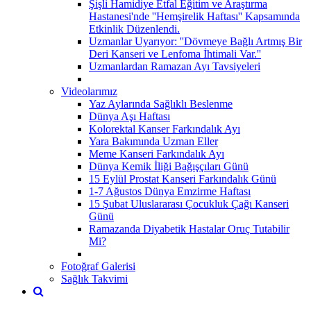
Şişli Hamidiye Etfal Eğitim ve Araştırma
Hastanesi'nde ''Hemşirelik Haftası'' Kapsamında
Etkinlik Düzenlendi.
Uzmanlar Uyarıyor: ''Dövmeye Bağlı Artmış Bir
Deri Kanseri ve Lenfoma İhtimali Var.''
Uzmanlardan Ramazan Ayı Tavsiyeleri
Videolarımız
Yaz Aylarında Sağlıklı Beslenme
Dünya Aşı Haftası
Kolorektal Kanser Farkındalık Ayı
Yara Bakımında Uzman Eller
Meme Kanseri Farkındalık Ayı
Dünya Kemik İliği Bağışçıları Günü
15 Eylül Prostat Kanseri Farkındalık Günü
1-7 Ağustos Dünya Emzirme Haftası
15 Şubat Uluslararası Çocukluk Çağı Kanseri
Günü
Ramazanda Diyabetik Hastalar Oruç Tutabilir
Mi?
Fotoğraf Galerisi
Sağlık Takvimi