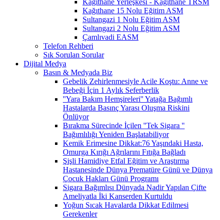
Kağıthane Yerleşkesi - Kağıthane TRSM
Kağıthane 15 Nolu Eğitim ASM
Sultangazi 1 Nolu Eğitim ASM
Sultangazi 2 Nolu Eğitim ASM
Çamlıvadi EASM
Telefon Rehberi
Sık Sorulan Sorular
Dijital Medya
Basın & Medyada Biz
Gebelik Zehirlenmesiyle Acile Koştu: Anne ve
Bebeği İçin 1 Aylık Seferberlik
''Yara Bakım Hemşireleri'' Yatağa Bağımlı
Hastalarda Basınç Yarası Oluşma Riskini
Önlüyor
Bırakma Sürecinde İçilen ''Tek Sigara ''
Bağımlılığı Yeniden Başlatabiliyor
Kemik Erimesine Dikkat:76 Yaşındaki Hasta,
Omurga Kırığı Ağrılarını Fıtığa Bağladı
Şişli Hamidiye Etfal Eğitim ve Araştırma
Hastanesinde Dünya Prematüre Günü ve Dünya
Çocuk Hakları Günü Programı
Sigara Bağımlısı Dünyada Nadir Yapılan Çifte
Ameliyatla İki Kanserden Kurtuldu
Yoğun Sıcak Havalarda Dikkat Edilmesi
Gerekenler