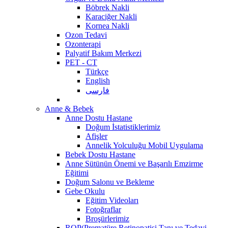
Böbrek Nakli
Karaciğer Nakli
Kornea Nakli
Ozon Tedavi
Ozonterapi
Palyatif Bakım Merkezi
PET - CT
Türkçe
English
فارسی
Anne & Bebek
Anne Dostu Hastane
Doğum İstatistiklerimiz
Afişler
Annelik Yolculuğu Mobil Uygulama
Bebek Dostu Hastane
Anne Sütünün Önemi ve Başarılı Emzirme
Eğitimi
Doğum Salonu ve Bekleme
Gebe Okulu
Eğitim Videoları
Fotoğraflar
Broşürlerimiz
ROP(Prematüre Retinopatisi Tanı ve Tedavi