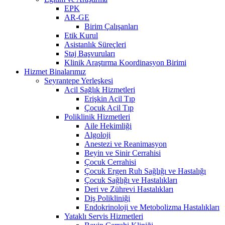
EPK
AR-GE
Birim Çalışanları
Etik Kurul
Asistanlık Süreçleri
Staj Başvuruları
Klinik Araştırma Koordinasyon Birimi
Hizmet Binalarımız
Seyrantepe Yerleşkesi
Acil Sağlık Hizmetleri
Erişkin Acil Tıp
Çocuk Acil Tıp
Poliklinik Hizmetleri
Aile Hekimliği
Algoloji
Anestezi ve Reanimasyon
Beyin ve Sinir Cerrahisi
Çocuk Cerrahisi
Çocuk Ergen Ruh Sağlığı ve Hastalığı
Çocuk Sağlığı ve Hastalıkları
Deri ve Zührevi Hastalıkları
Diş Polikliniği
Endokrinoloji ve Metobolizma Hastalıkları
Yataklı Servis Hizmetleri