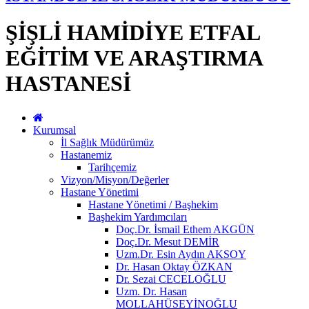
ŞİŞLİ HAMİDİYE ETFAL
EĞİTİM VE ARAŞTIRMA
HASTANESİ
Kurumsal
İl Sağlık Müdürümüz
Hastanemiz
Tarihçemiz
Vizyon/Misyon/Değerler
Hastane Yönetimi
Hastane Yönetimi / Başhekim
Başhekim Yardımcıları
Doç.Dr. İsmail Ethem AKGÜN
Doç.Dr. Mesut DEMİR
Uzm.Dr. Esin Aydın AKSOY
Dr. Hasan Oktay ÖZKAN
Dr. Sezai CECELOĞLU
Uzm. Dr. Hasan
MOLLAHÜSEYİNOĞLU