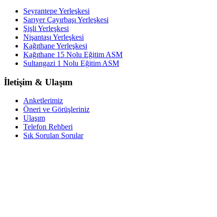
Seyrantepe Yerleşkesi
Sarıyer Çayırbaşı Yerleşkesi
Şişli Yerleşkesi
Nişantaşı Yerleşkesi
Kağıthane Yerleşkesi
Kağıthane 15 Nolu Eğitim ASM
Sultangazi 1 Nolu Eğitim ASM
İletişim & Ulaşım
Anketlerimiz
Öneri ve Görüşleriniz
Ulaşım
Telefon Rehberi
Sık Sorulan Sorular