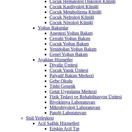
Çocuk Hematoloji Onkoloji Kliniği
Çocuk Kardiyoloji Kliniği
Çocuk Metabolizma Kliniği
Çocuk Nefroloji Kliniği
Çocuk Nöroloji Kliniği
Yoğun Bakımlar
Anestezi Yoğun Bakım
Cerrahi Yoğun Bakım
Çocuk Yoğun Bakım
Yenidoğan Yoğun Bakım
Genel Yoğun Bakım
Ayaktan Hizmetler
Diyaliz Ünitesi
Çocuk Yanık Ünitesi
Palyatif Bakım Merkezi
Gebe Okulu
Tıbbi Genetik
Getat Uygulama Merkezi
Fizik Tedavi ve Rehabilitasyon Ünitesi
Biyokimya Laboratuvarı
Mikrobiyoloji Laboratuvarı
Patolji Laboratuvarı
Şişli Yerleşkesi
Acil Sağlık Hizmetleri
Erişkin Acil Tıp