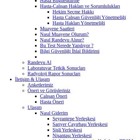
Hasta Bilgilendirme
Hasta-Çalışan Hakları ve Sorumlulukları
Hekim Seçme Hakkı
Hasta Çalışan Güvenliği Yönetmeliği
Hasta Hakları Yönetmeliği
Muayene Saatleri
Nasıl Muayene Olurum?
Nasıl Randevu Alınır?
Bu Test Nerede Yapılıyor ?
Bilgi Güvenliği İhlal Bildirimi
Randevu Al
Laboratuvar Tetkik Sonuçları
Radyoloji Rapor Sonuçları
İletişim & Ulaşım
Anketlerimiz
Öneri ve Görüşleriniz
Çalışan Öneri
Hasta Öneri
Ulaşım
Nasıl Giderim
Seyrantepe Yerleşkesi
Sarıyer Çayırbaşı Yerleşkesi
Şişli Yerleşkesi
Nişantaşı Yerleşkesi