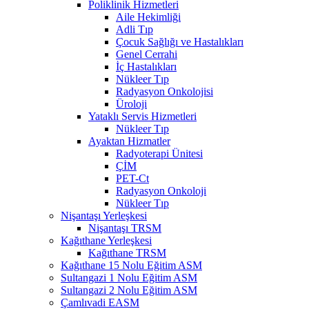
Poliklinik Hizmetleri
Aile Hekimliği
Adli Tıp
Çocuk Sağlığı ve Hastalıkları
Genel Cerrahi
İç Hastalıkları
Nükleer Tıp
Radyasyon Onkolojisi
Üroloji
Yataklı Servis Hizmetleri
Nükleer Tıp
Ayaktan Hizmatler
Radyoterapi Ünitesi
ÇİM
PET-Ct
Radyasyon Onkoloji
Nükleer Tıp
Nişantaşı Yerleşkesi
Nişantaşı TRSM
Kağıthane Yerleşkesi
Kağıthane TRSM
Kağıthane 15 Nolu Eğitim ASM
Sultangazi 1 Nolu Eğitim ASM
Sultangazi 2 Nolu Eğitim ASM
Çamlıvadi EASM