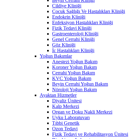
Beyin Cerrahi Kliniği
Cildiye Kliniği
Çocuk Sağlığı Ve Hastalıkları Kliniği
Endokrin Kliniği
Enfeksiyon Hastalıkları Kliniği
Fizik Tedavi Kliniği
Gastroenteroloji Kliniği
Genel Cerrahi Kliniği
Göz Kliniği
İç Hastalıkları Kliniği
Yoğun Bakımlar
Anestezi Yoğun Bakım
Koroner Yoğun Bakım
Cerrahi Yoğun Bakım
KVC Yoğun Bakım
Beyin Cerrahi Yoğun Bakım
Nöroloji Yoğun Bakım
Ayaktan Hizmetler
Diyaliz Ünitesi
Kalp Merkezi
Organ ve Doku Nakli Merkezi
Uyku Laboratuvarı
Tıbbi Genetik
Ozon Tedavi
Fizik Tedavi ve Rehabilitasyon Ünitesi