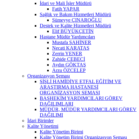
İdari ve Mali İşler Müdürü
Fatih YAPAR
Sağlık ve Bakım Hizmetleri Müdürü
Sümeyye ÇINAROĞLU
Destek ve Kalite Hizmetleri Müdürü
Elif BÜYÜKÇETİN
Hastane Müdür Yardımcıları
Mustafa ŞAHİNER
Necati KARATAŞ
Zerrin YENER
Zahide CEBECİ
Aydın GÖKTAŞ
Arzu ÖZCELEP
Organizasyon Şeması
ŞİŞLİ HAMİDİYE ETFAL EĞİTİM VE
ARAŞTIRMA HASTANESİ
ORGANİZASYON ŞEMASI
BAŞHEKİM YARDIMCILARI GÖREV
DAĞILIMLARI
MÜDÜR, MÜDÜR YARDIMCILARI GÖREV
DAĞILIMI
İdari Birimler
Kalite Yönetimi
Kalite Yönetim Birimi
Kalite Yönetim Birimi Organizasyon Şeması