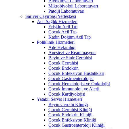
Biyokimya Laboratuvarı
Mikrobiyoloji Laboratuvarı
Patolji Laboratuvarı
Sarıyer Çayırbaşı Yerleşkesi
Acil Sağlık Hizmetleri
Erişkin Acil Tıp
Çocuk Acil Tıp
Kadın Doğum Acil Tıp
Poliklinik Hizmetleri
Aile Hekimliği
Anestezi ve Reanimasyon
Beyin ve Sinir Cerrahisi
Çocuk Cerrahisi
Çocuk Endokrin
Çocuk Enfeksiyon Hastalıkları
Çocuk Gastroenterolojisi
Çocuk Hematolojisi ve Onkolojisi
Çocuk İmmunoloji ve Alerji
Çocuk Kardiyolojisi
Yataklı Servis Hizmetleri
Beyin Cerrahi Kliniği
Çocuk Cerrahisi Kliniği
Çocuk Endokrin Kliniği
Çocuk Enfeksiyon Kliniği
Çocuk Gastroenteroloji Kliniği