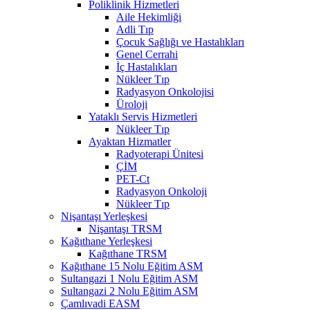
Poliklinik Hizmetleri
Aile Hekimliği
Adli Tıp
Çocuk Sağlığı ve Hastalıkları
Genel Cerrahi
İç Hastalıkları
Nükleer Tıp
Radyasyon Onkolojisi
Üroloji
Yataklı Servis Hizmetleri
Nükleer Tıp
Ayaktan Hizmatler
Radyoterapi Ünitesi
ÇİM
PET-Ct
Radyasyon Onkoloji
Nükleer Tıp
Nişantaşı Yerleşkesi
Nişantaşı TRSM
Kağıthane Yerleşkesi
Kağıthane TRSM
Kağıthane 15 Nolu Eğitim ASM
Sultangazi 1 Nolu Eğitim ASM
Sultangazi 2 Nolu Eğitim ASM
Çamlıvadi EASM