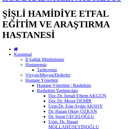
ŞİŞLİ HAMİDİYE ETFAL
EĞİTİM VE ARAŞTIRMA
HASTANESİ
Kurumsal
İl Sağlık Müdürümüz
Hastanemiz
Tarihçemiz
Vizyon/Misyon/Değerler
Hastane Yönetimi
Hastane Yönetimi / Başhekim
Başhekim Yardımcıları
Doç.Dr. İsmail Ethem AKGÜN
Doç.Dr. Mesut DEMİR
Uzm.Dr. Esin Aydın AKSOY
Dr. Hasan Oktay ÖZKAN
Dr. Sezai CECELOĞLU
Uzm. Dr. Hasan
MOLLAHÜSEYİNOĞLU