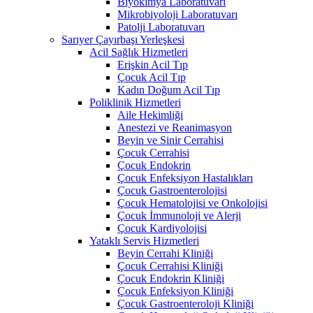
Biyokimya Laboratuvarı
Mikrobiyoloji Laboratuvarı
Patolji Laboratuvarı
Sarıyer Çayırbaşı Yerleşkesi
Acil Sağlık Hizmetleri
Erişkin Acil Tıp
Çocuk Acil Tıp
Kadın Doğum Acil Tıp
Poliklinik Hizmetleri
Aile Hekimliği
Anestezi ve Reanimasyon
Beyin ve Sinir Cerrahisi
Çocuk Cerrahisi
Çocuk Endokrin
Çocuk Enfeksiyon Hastalıkları
Çocuk Gastroenterolojisi
Çocuk Hematolojisi ve Onkolojisi
Çocuk İmmunoloji ve Alerji
Çocuk Kardiyolojisi
Yataklı Servis Hizmetleri
Beyin Cerrahi Kliniği
Çocuk Cerrahisi Kliniği
Çocuk Endokrin Kliniği
Çocuk Enfeksiyon Kliniği
Çocuk Gastroenteroloji Kliniği