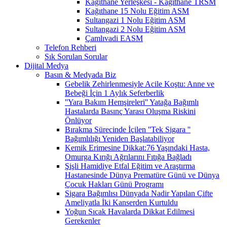
Kağıthane Yerleşkesi - Kağıthane TRSM
Kağıthane 15 Nolu Eğitim ASM
Sultangazi 1 Nolu Eğitim ASM
Sultangazi 2 Nolu Eğitim ASM
Çamlıvadi EASM
Telefon Rehberi
Sık Sorulan Sorular
Dijital Medya
Basın & Medyada Biz
Gebelik Zehirlenmesiyle Acile Koştu: Anne ve
Bebeği İçin 1 Aylık Seferberlik
''Yara Bakım Hemşireleri'' Yatağa Bağımlı
Hastalarda Basınç Yarası Oluşma Riskini
Önlüyor
Bırakma Sürecinde İçilen ''Tek Sigara ''
Bağımlılığı Yeniden Başlatabiliyor
Kemik Erimesine Dikkat:76 Yaşındaki Hasta,
Omurga Kırığı Ağrılarını Fıtığa Bağladı
Şişli Hamidiye Etfal Eğitim ve Araştırma
Hastanesinde Dünya Prematüre Günü ve Dünya
Çocuk Hakları Günü Programı
Sigara Bağımlısı Dünyada Nadir Yapılan Çifte
Ameliyatla İki Kanserden Kurtuldu
Yoğun Sıcak Havalarda Dikkat Edilmesi
Gerekenler