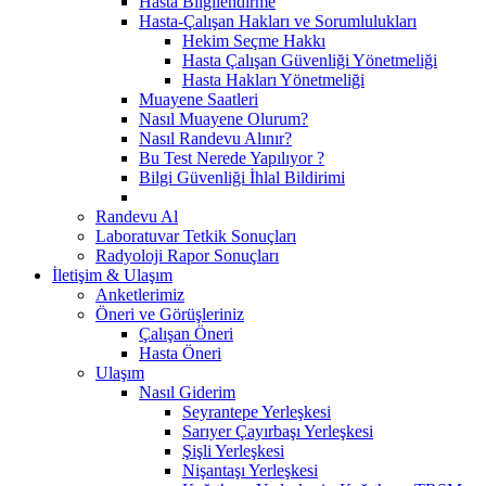
Hasta Bilgilendirme
Hasta-Çalışan Hakları ve Sorumlulukları
Hekim Seçme Hakkı
Hasta Çalışan Güvenliği Yönetmeliği
Hasta Hakları Yönetmeliği
Muayene Saatleri
Nasıl Muayene Olurum?
Nasıl Randevu Alınır?
Bu Test Nerede Yapılıyor ?
Bilgi Güvenliği İhlal Bildirimi
Randevu Al
Laboratuvar Tetkik Sonuçları
Radyoloji Rapor Sonuçları
İletişim & Ulaşım
Anketlerimiz
Öneri ve Görüşleriniz
Çalışan Öneri
Hasta Öneri
Ulaşım
Nasıl Giderim
Seyrantepe Yerleşkesi
Sarıyer Çayırbaşı Yerleşkesi
Şişli Yerleşkesi
Nişantaşı Yerleşkesi