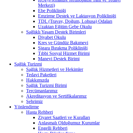
Merkezi)
Ebe Polikliniği
Emzirme Destek ve Laktasyon Polikliniği
TDL (Travay, Doğum, Lohusa) Odaları
Uzaktan Eğitim Gebe Okulu
Sağlıklı Yaşam Destek Birimleri
Diyabet Okulu
Kreş ve Gündüz Bakımevi
Sigara Bırakma Polikliniği
Tıbbi Sosyal Hizmet Birimi
Manevi Destek Birimi
Sağlık Turizmi
Sağlık Hizmetleri ve Hekimler
Tedavi Paketleri
Hakkımızda
Sağlık Turizmi Birimi
Tercümanlarımız
Akreditasyon ve Sertifikalarımız
Şehrimiz
Yönlendirme
Hasta Rehberi
Ziyaret Saatleri ve Kuralları
Anlaşmalı Olduğumuz Kurumlar
Engelli Rehberi