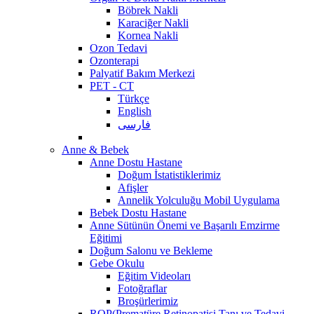
Böbrek Nakli
Karaciğer Nakli
Kornea Nakli
Ozon Tedavi
Ozonterapi
Palyatif Bakım Merkezi
PET - CT
Türkçe
English
فارسی
Anne & Bebek
Anne Dostu Hastane
Doğum İstatistiklerimiz
Afişler
Annelik Yolculuğu Mobil Uygulama
Bebek Dostu Hastane
Anne Sütünün Önemi ve Başarılı Emzirme
Eğitimi
Doğum Salonu ve Bekleme
Gebe Okulu
Eğitim Videoları
Fotoğraflar
Broşürlerimiz
ROP(Prematüre Retinopatisi Tanı ve Tedavi