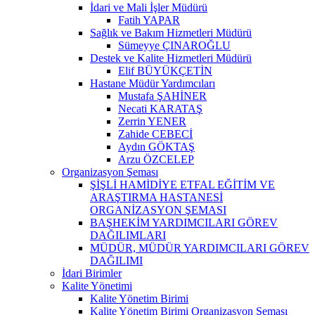
İdari ve Mali İşler Müdürü
Fatih YAPAR
Sağlık ve Bakım Hizmetleri Müdürü
Sümeyye ÇINAROĞLU
Destek ve Kalite Hizmetleri Müdürü
Elif BÜYÜKÇETİN
Hastane Müdür Yardımcıları
Mustafa ŞAHİNER
Necati KARATAŞ
Zerrin YENER
Zahide CEBECİ
Aydın GÖKTAŞ
Arzu ÖZCELEP
Organizasyon Şeması
ŞİŞLİ HAMİDİYE ETFAL EĞİTİM VE
ARAŞTIRMA HASTANESİ
ORGANİZASYON ŞEMASI
BAŞHEKİM YARDIMCILARI GÖREV
DAĞILIMLARI
MÜDÜR, MÜDÜR YARDIMCILARI GÖREV
DAĞILIMI
İdari Birimler
Kalite Yönetimi
Kalite Yönetim Birimi
Kalite Yönetim Birimi Organizasyon Şeması