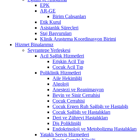
EPK
AR-GE
Birim Çalışanları
Etik Kurul
Asistanlık Süreçleri
Staj Başvuruları
Klinik Araştırma Koordinasyon Birimi
Hizmet Binalarımız
Seyrantepe Yerleşkesi
Acil Sağlık Hizmetleri
Erişkin Acil Tıp
Çocuk Acil Tıp
Poliklinik Hizmetleri
Aile Hekimliği
Algoloji
Anestezi ve Reanimasyon
Beyin ve Sinir Cerrahisi
Çocuk Cerrahisi
Çocuk Ergen Ruh Sağlığı ve Hastalığı
Çocuk Sağlığı ve Hastalıkları
Deri ve Zührevi Hastalıkları
Diş Polikliniği
Endokrinoloji ve Metobolizma Hastalıkları
Yataklı Servis Hizmetleri