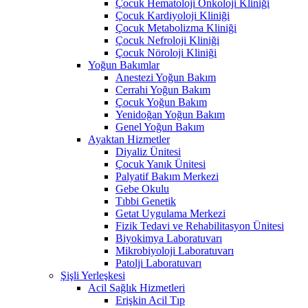
Çocuk Hematoloji Onkoloji Kliniği
Çocuk Kardiyoloji Kliniği
Çocuk Metabolizma Kliniği
Çocuk Nefroloji Kliniği
Çocuk Nöroloji Kliniği
Yoğun Bakımlar
Anestezi Yoğun Bakım
Cerrahi Yoğun Bakım
Çocuk Yoğun Bakım
Yenidoğan Yoğun Bakım
Genel Yoğun Bakım
Ayaktan Hizmetler
Diyaliz Ünitesi
Çocuk Yanık Ünitesi
Palyatif Bakım Merkezi
Gebe Okulu
Tıbbi Genetik
Getat Uygulama Merkezi
Fizik Tedavi ve Rehabilitasyon Ünitesi
Biyokimya Laboratuvarı
Mikrobiyoloji Laboratuvarı
Patolji Laboratuvarı
Şişli Yerleşkesi
Acil Sağlık Hizmetleri
Erişkin Acil Tıp