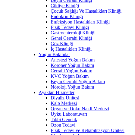
Beyin Cerrahi Kliniği
Cildiye Kliniği
Çocuk Sağlığı Ve Hastalıkları Kliniği
Endokrin Kliniği
Enfeksiyon Hastalıkları Kliniği
Fizik Tedavi Kliniği
Gastroenteroloji Kliniği
Genel Cerrahi Kliniği
Göz Kliniği
İç Hastalıkları Kliniği
Yoğun Bakımlar
Anestezi Yoğun Bakım
Koroner Yoğun Bakım
Cerrahi Yoğun Bakım
KVC Yoğun Bakım
Beyin Cerrahi Yoğun Bakım
Nöroloji Yoğun Bakım
Ayaktan Hizmetler
Diyaliz Ünitesi
Kalp Merkezi
Organ ve Doku Nakli Merkezi
Uyku Laboratuvarı
Tıbbi Genetik
Ozon Tedavi
Fizik Tedavi ve Rehabilitasyon Ünitesi