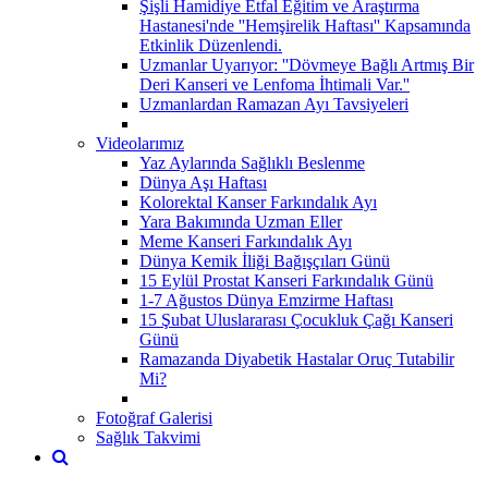
Şişli Hamidiye Etfal Eğitim ve Araştırma
Hastanesi'nde ''Hemşirelik Haftası'' Kapsamında
Etkinlik Düzenlendi.
Uzmanlar Uyarıyor: ''Dövmeye Bağlı Artmış Bir
Deri Kanseri ve Lenfoma İhtimali Var.''
Uzmanlardan Ramazan Ayı Tavsiyeleri
Videolarımız
Yaz Aylarında Sağlıklı Beslenme
Dünya Aşı Haftası
Kolorektal Kanser Farkındalık Ayı
Yara Bakımında Uzman Eller
Meme Kanseri Farkındalık Ayı
Dünya Kemik İliği Bağışçıları Günü
15 Eylül Prostat Kanseri Farkındalık Günü
1-7 Ağustos Dünya Emzirme Haftası
15 Şubat Uluslararası Çocukluk Çağı Kanseri
Günü
Ramazanda Diyabetik Hastalar Oruç Tutabilir
Mi?
Fotoğraf Galerisi
Sağlık Takvimi