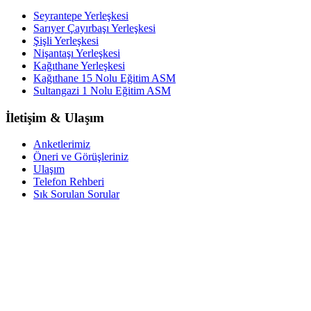
Seyrantepe Yerleşkesi
Sarıyer Çayırbaşı Yerleşkesi
Şişli Yerleşkesi
Nişantaşı Yerleşkesi
Kağıthane Yerleşkesi
Kağıthane 15 Nolu Eğitim ASM
Sultangazi 1 Nolu Eğitim ASM
İletişim & Ulaşım
Anketlerimiz
Öneri ve Görüşleriniz
Ulaşım
Telefon Rehberi
Sık Sorulan Sorular