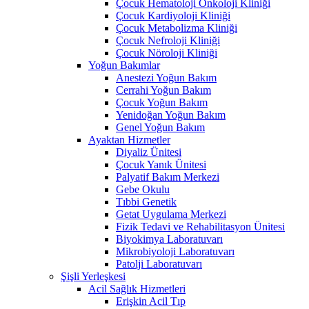
Çocuk Hematoloji Onkoloji Kliniği
Çocuk Kardiyoloji Kliniği
Çocuk Metabolizma Kliniği
Çocuk Nefroloji Kliniği
Çocuk Nöroloji Kliniği
Yoğun Bakımlar
Anestezi Yoğun Bakım
Cerrahi Yoğun Bakım
Çocuk Yoğun Bakım
Yenidoğan Yoğun Bakım
Genel Yoğun Bakım
Ayaktan Hizmetler
Diyaliz Ünitesi
Çocuk Yanık Ünitesi
Palyatif Bakım Merkezi
Gebe Okulu
Tıbbi Genetik
Getat Uygulama Merkezi
Fizik Tedavi ve Rehabilitasyon Ünitesi
Biyokimya Laboratuvarı
Mikrobiyoloji Laboratuvarı
Patolji Laboratuvarı
Şişli Yerleşkesi
Acil Sağlık Hizmetleri
Erişkin Acil Tıp