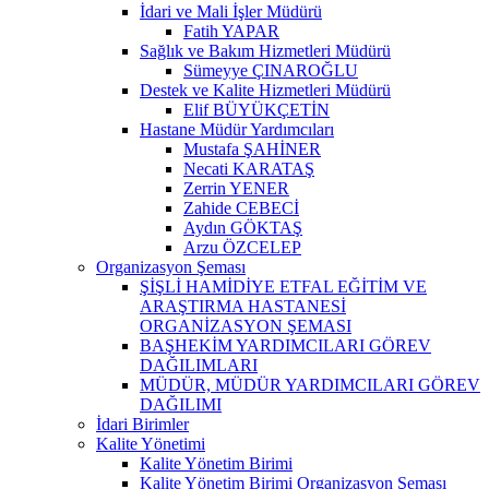
İdari ve Mali İşler Müdürü
Fatih YAPAR
Sağlık ve Bakım Hizmetleri Müdürü
Sümeyye ÇINAROĞLU
Destek ve Kalite Hizmetleri Müdürü
Elif BÜYÜKÇETİN
Hastane Müdür Yardımcıları
Mustafa ŞAHİNER
Necati KARATAŞ
Zerrin YENER
Zahide CEBECİ
Aydın GÖKTAŞ
Arzu ÖZCELEP
Organizasyon Şeması
ŞİŞLİ HAMİDİYE ETFAL EĞİTİM VE
ARAŞTIRMA HASTANESİ
ORGANİZASYON ŞEMASI
BAŞHEKİM YARDIMCILARI GÖREV
DAĞILIMLARI
MÜDÜR, MÜDÜR YARDIMCILARI GÖREV
DAĞILIMI
İdari Birimler
Kalite Yönetimi
Kalite Yönetim Birimi
Kalite Yönetim Birimi Organizasyon Şeması