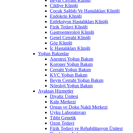
Beyin Cerrahi Kliniği
Cildiye Kliniği
Çocuk Sağlığı Ve Hastalıkları Kliniği
Endokrin Kliniği
Enfeksiyon Hastalıkları Kliniği
Fizik Tedavi Kliniği
Gastroenteroloji Kliniği
Genel Cerrahi Kliniği
Göz Kliniği
İç Hastalıkları Kliniği
Yoğun Bakımlar
Anestezi Yoğun Bakım
Koroner Yoğun Bakım
Cerrahi Yoğun Bakım
KVC Yoğun Bakım
Beyin Cerrahi Yoğun Bakım
Nöroloji Yoğun Bakım
Ayaktan Hizmetler
Diyaliz Ünitesi
Kalp Merkezi
Organ ve Doku Nakli Merkezi
Uyku Laboratuvarı
Tıbbi Genetik
Ozon Tedavi
Fizik Tedavi ve Rehabilitasyon Ünitesi