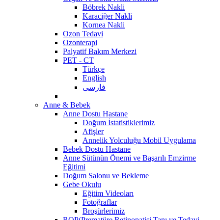
Böbrek Nakli
Karaciğer Nakli
Kornea Nakli
Ozon Tedavi
Ozonterapi
Palyatif Bakım Merkezi
PET - CT
Türkçe
English
فارسی
Anne & Bebek
Anne Dostu Hastane
Doğum İstatistiklerimiz
Afişler
Annelik Yolculuğu Mobil Uygulama
Bebek Dostu Hastane
Anne Sütünün Önemi ve Başarılı Emzirme
Eğitimi
Doğum Salonu ve Bekleme
Gebe Okulu
Eğitim Videoları
Fotoğraflar
Broşürlerimiz
ROP(Prematüre Retinopatisi Tanı ve Tedavi