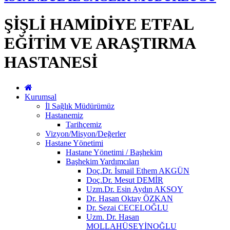
ŞİŞLİ HAMİDİYE ETFAL
EĞİTİM VE ARAŞTIRMA
HASTANESİ
Kurumsal
İl Sağlık Müdürümüz
Hastanemiz
Tarihçemiz
Vizyon/Misyon/Değerler
Hastane Yönetimi
Hastane Yönetimi / Başhekim
Başhekim Yardımcıları
Doç.Dr. İsmail Ethem AKGÜN
Doç.Dr. Mesut DEMİR
Uzm.Dr. Esin Aydın AKSOY
Dr. Hasan Oktay ÖZKAN
Dr. Sezai CECELOĞLU
Uzm. Dr. Hasan
MOLLAHÜSEYİNOĞLU