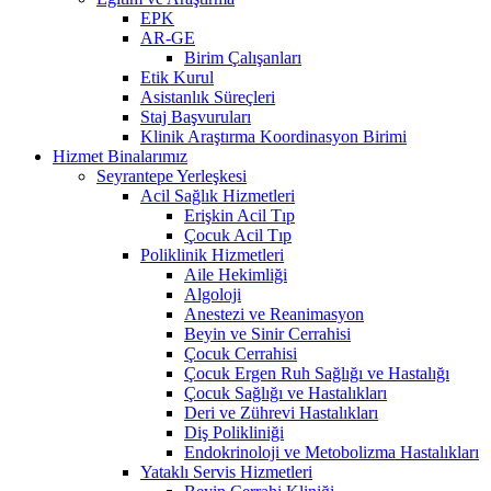
EPK
AR-GE
Birim Çalışanları
Etik Kurul
Asistanlık Süreçleri
Staj Başvuruları
Klinik Araştırma Koordinasyon Birimi
Hizmet Binalarımız
Seyrantepe Yerleşkesi
Acil Sağlık Hizmetleri
Erişkin Acil Tıp
Çocuk Acil Tıp
Poliklinik Hizmetleri
Aile Hekimliği
Algoloji
Anestezi ve Reanimasyon
Beyin ve Sinir Cerrahisi
Çocuk Cerrahisi
Çocuk Ergen Ruh Sağlığı ve Hastalığı
Çocuk Sağlığı ve Hastalıkları
Deri ve Zührevi Hastalıkları
Diş Polikliniği
Endokrinoloji ve Metobolizma Hastalıkları
Yataklı Servis Hizmetleri