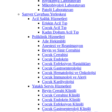
Biyokimya Laboratuvarı
Mikrobiyoloji Laboratuvarı
Patolji Laboratuvarı
Sarıyer Çayırbaşı Yerleşkesi
Acil Sağlık Hizmetleri
Erişkin Acil Tıp
Çocuk Acil Tıp
Kadın Doğum Acil Tıp
Poliklinik Hizmetleri
Aile Hekimliği
Anestezi ve Reanimasyon
Beyin ve Sinir Cerrahisi
Çocuk Cerrahisi
Çocuk Endokrin
Çocuk Enfeksiyon Hastalıkları
Çocuk Gastroenterolojisi
Çocuk Hematolojisi ve Onkolojisi
Çocuk İmmunoloji ve Alerji
Çocuk Kardiyolojisi
Yataklı Servis Hizmetleri
Beyin Cerrahi Kliniği
Çocuk Cerrahisi Kliniği
Çocuk Endokrin Kliniği
Çocuk Enfeksiyon Kliniği
Çocuk Gastroenteroloji Kliniği