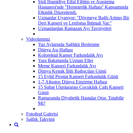
Şişli Hamidiye Etfal Eğitim ve Araştırma
Hastanesi'nde ''Hemşirelik Haftası'' Kapsamında
Etkinlik Düzenlendi.
Uzmanlar Uyarıyor: ''Dövmeye Bağlı Artmış Bir
Deri Kanseri ve Lenfoma İhtimali Var.''
Uzmanlardan Ramazan Ayı Tavsiyeleri
Videolarımız
Yaz Aylarında Sağlıklı Beslenme
Dünya Aşı Haftası
Kolorektal Kanser Farkındalık Ayı
Yara Bakımında Uzman Eller
Meme Kanseri Farkındalık Ayı
Dünya Kemik İliği Bağışçıları Günü
15 Eylül Prostat Kanseri Farkındalık Günü
1-7 Ağustos Dünya Emzirme Haftası
15 Şubat Uluslararası Çocukluk Çağı Kanseri
Günü
Ramazanda Diyabetik Hastalar Oruç Tutabilir
Mi?
Fotoğraf Galerisi
Sağlık Takvimi