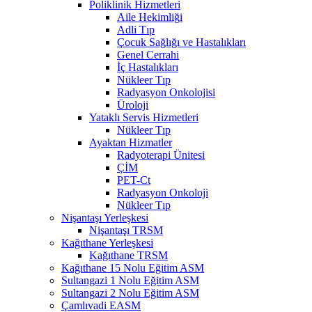
Poliklinik Hizmetleri
Aile Hekimliği
Adli Tıp
Çocuk Sağlığı ve Hastalıkları
Genel Cerrahi
İç Hastalıkları
Nükleer Tıp
Radyasyon Onkolojisi
Üroloji
Yataklı Servis Hizmetleri
Nükleer Tıp
Ayaktan Hizmatler
Radyoterapi Ünitesi
ÇİM
PET-Ct
Radyasyon Onkoloji
Nükleer Tıp
Nişantaşı Yerleşkesi
Nişantaşı TRSM
Kağıthane Yerleşkesi
Kağıthane TRSM
Kağıthane 15 Nolu Eğitim ASM
Sultangazi 1 Nolu Eğitim ASM
Sultangazi 2 Nolu Eğitim ASM
Çamlıvadi EASM