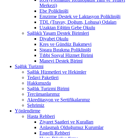
Merkezi)
Ebe Polikliniği
Emzirme Destek ve Laktasyon Polikliniği
TDL (Travay, Doğum, Lohusa) Odaları
Uzaktan Eğitim Gebe Okulu
Sağlıklı Yaşam Destek Birimleri
Diyabet Okulu
Kreş ve Gündüz Bakımevi
Sigara Bırakma Polikliniği
Tıbbi Sosyal Hizmet Birimi
Manevi Destek Birimi
Sağlık Turizmi
Sağlık Hizmetleri ve Hekimler
Tedavi Paketleri
Hakkımızda
Sağlık Turizmi Birimi
Tercümanlarımız
Akreditasyon ve Sertifikalarımız
Şehrimiz
Yönlendirme
Hasta Rehberi
Ziyaret Saatleri ve Kuralları
Anlaşmalı Olduğumuz Kurumlar
Engelli Rehberi