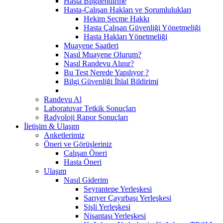
Hasta Bilgilendirme
Hasta-Çalışan Hakları ve Sorumlulukları
Hekim Seçme Hakkı
Hasta Çalışan Güvenliği Yönetmeliği
Hasta Hakları Yönetmeliği
Muayene Saatleri
Nasıl Muayene Olurum?
Nasıl Randevu Alınır?
Bu Test Nerede Yapılıyor ?
Bilgi Güvenliği İhlal Bildirimi
Randevu Al
Laboratuvar Tetkik Sonuçları
Radyoloji Rapor Sonuçları
İletişim & Ulaşım
Anketlerimiz
Öneri ve Görüşleriniz
Çalışan Öneri
Hasta Öneri
Ulaşım
Nasıl Giderim
Seyrantepe Yerleşkesi
Sarıyer Çayırbaşı Yerleşkesi
Şişli Yerleşkesi
Nişantaşı Yerleşkesi