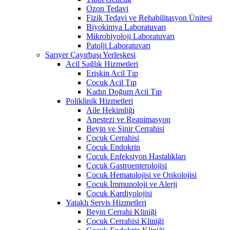
Ozon Tedavi
Fizik Tedavi ve Rehabilitasyon Ünitesi
Biyokimya Laboratuvarı
Mikrobiyoloji Laboratuvarı
Patolji Laboratuvarı
Sarıyer Çayırbaşı Yerleşkesi
Acil Sağlık Hizmetleri
Erişkin Acil Tıp
Çocuk Acil Tıp
Kadın Doğum Acil Tıp
Poliklinik Hizmetleri
Aile Hekimliği
Anestezi ve Reanimasyon
Beyin ve Sinir Cerrahisi
Çocuk Cerrahisi
Çocuk Endokrin
Çocuk Enfeksiyon Hastalıkları
Çocuk Gastroenterolojisi
Çocuk Hematolojisi ve Onkolojisi
Çocuk İmmunoloji ve Alerji
Çocuk Kardiyolojisi
Yataklı Servis Hizmetleri
Beyin Cerrahi Kliniği
Çocuk Cerrahisi Kliniği