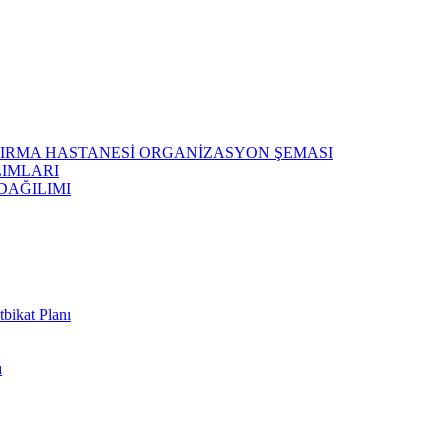
ŞTIRMA HASTANESİ ORGANİZASYON ŞEMASI
LIMLARI
DAĞILIMI
bikat Planı
ı