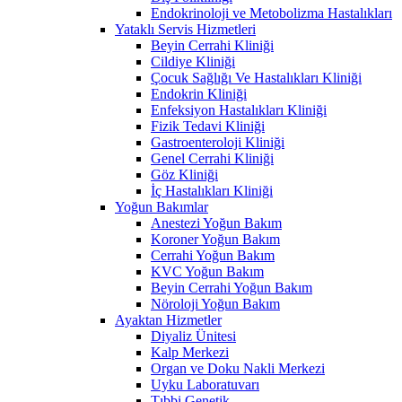
Endokrinoloji ve Metobolizma Hastalıkları
Yataklı Servis Hizmetleri
Beyin Cerrahi Kliniği
Cildiye Kliniği
Çocuk Sağlığı Ve Hastalıkları Kliniği
Endokrin Kliniği
Enfeksiyon Hastalıkları Kliniği
Fizik Tedavi Kliniği
Gastroenteroloji Kliniği
Genel Cerrahi Kliniği
Göz Kliniği
İç Hastalıkları Kliniği
Yoğun Bakımlar
Anestezi Yoğun Bakım
Koroner Yoğun Bakım
Cerrahi Yoğun Bakım
KVC Yoğun Bakım
Beyin Cerrahi Yoğun Bakım
Nöroloji Yoğun Bakım
Ayaktan Hizmetler
Diyaliz Ünitesi
Kalp Merkezi
Organ ve Doku Nakli Merkezi
Uyku Laboratuvarı
Tıbbi Genetik