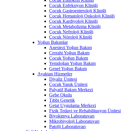
Çocuk Endokrin Kliniği
Çocuk Enfeksiyon Kliniği
Çocuk Gastroenteroloji Kliniği
Çocuk Hematoloji Onkoloji Kliniği
Çocuk Kardiyoloji Kliniği
Çocuk Metabolizma Kliniği
Çocuk Nefroloji Kliniği
Çocuk Nöroloji Kliniği
Yoğun Bakımlar
Anestezi Yoğun Bakım
Cerrahi Yoğun Bakım
Çocuk Yoğun Bakım
Yenidoğan Yoğun Bakım
Genel Yoğun Bakım
Ayaktan Hizmetler
Diyaliz Ünitesi
Çocuk Yanık Ünitesi
Palyatif Bakım Merkezi
Gebe Okulu
Tıbbi Genetik
Getat Uygulama Merkezi
Fizik Tedavi ve Rehabilitasyon Ünitesi
Biyokimya Laboratuvarı
Mikrobiyoloji Laboratuvarı
Patolji Laboratuvarı