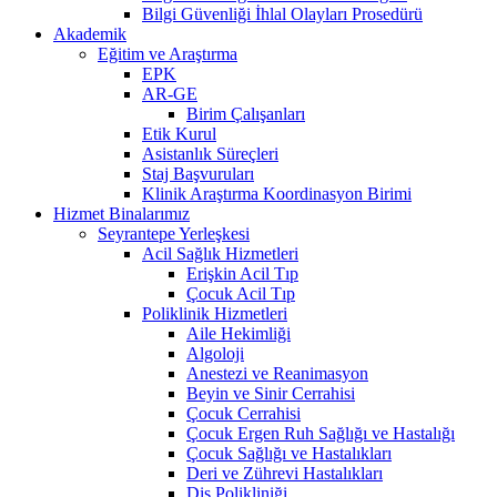
Bilgi Güvenliği İhlal Olayları Prosedürü
Akademik
Eğitim ve Araştırma
EPK
AR-GE
Birim Çalışanları
Etik Kurul
Asistanlık Süreçleri
Staj Başvuruları
Klinik Araştırma Koordinasyon Birimi
Hizmet Binalarımız
Seyrantepe Yerleşkesi
Acil Sağlık Hizmetleri
Erişkin Acil Tıp
Çocuk Acil Tıp
Poliklinik Hizmetleri
Aile Hekimliği
Algoloji
Anestezi ve Reanimasyon
Beyin ve Sinir Cerrahisi
Çocuk Cerrahisi
Çocuk Ergen Ruh Sağlığı ve Hastalığı
Çocuk Sağlığı ve Hastalıkları
Deri ve Zührevi Hastalıkları
Diş Polikliniği