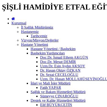
ŞİŞLİ HAMİDİYE ETFAL EĞ
Kurumsal
İl Sağlık Müdürümüz
Hastanemiz
Tarihçemiz
Vizyon/Misyon/Değerler
Hastane Yönetimi
Hastane Yönetimi / Başhekim
Başhekim Yardımcıları
Doç.Dr. İsmail Ethem AKGÜN
Doç.Dr. Mesut DEMİR
Uzm.Dr. Esin Aydın AKSOY
Dr. Hasan Oktay ÖZKAN
Dr. Sezai CECELOĞLU
Uzm. Dr. Hasan MOLLAHÜSEYİNOĞL
İdari ve Mali İşler Müdürü
Fatih YAPAR
Sağlık ve Bakım Hizmetleri Müdürü
Sümeyye ÇINAROĞLU
Destek ve Kalite Hizmetleri Müdürü
Elif BÜYÜKÇETİN