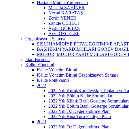
Hastane Müdür Yardımcıları
Mustafa ŞAHİNER
Necati KARATAŞ
Zerrin YENER
Zahide CEBECİ
Aydın GÖKTAŞ
Arzu ÖZCELEP
Organizasyon Şeması
ŞİŞLİ HAMİDİYE ETFAL EĞİTİM VE ARA
BAŞHEKİM YARDIMCILARI GÖREV DAĞI
MÜDÜR, MÜDÜR YARDIMCILARI GÖREV 
İdari Birimler
Kalite Yönetimi
Kalite Yönetim Birimi
Kalite Yönetim Birimi Organizasyon Şeması
Kalite Politikamız
2022
2022 Yılı Kurul/Komite/Ekip Toplantı ve Tat
2022 Yılı Bölüm Kalite Sorumluları
2022 Yılı Klinik Bazlı Gösterge Sorumluları
2022 Yılı Bölüm Bazlı Gösterge Sorumlular
2022 Yılı Öz Değerlendirme Planı
2022 Yılı Bina Turu Faaliyet Planı
2023
2023 Yılı Öz Değerlendirme Planı