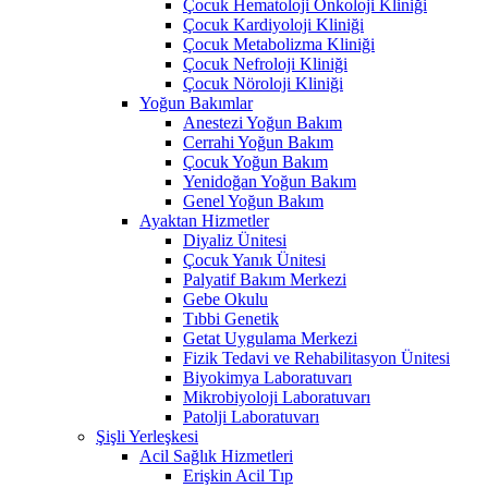
Çocuk Hematoloji Onkoloji Kliniği
Çocuk Kardiyoloji Kliniği
Çocuk Metabolizma Kliniği
Çocuk Nefroloji Kliniği
Çocuk Nöroloji Kliniği
Yoğun Bakımlar
Anestezi Yoğun Bakım
Cerrahi Yoğun Bakım
Çocuk Yoğun Bakım
Yenidoğan Yoğun Bakım
Genel Yoğun Bakım
Ayaktan Hizmetler
Diyaliz Ünitesi
Çocuk Yanık Ünitesi
Palyatif Bakım Merkezi
Gebe Okulu
Tıbbi Genetik
Getat Uygulama Merkezi
Fizik Tedavi ve Rehabilitasyon Ünitesi
Biyokimya Laboratuvarı
Mikrobiyoloji Laboratuvarı
Patolji Laboratuvarı
Şişli Yerleşkesi
Acil Sağlık Hizmetleri
Erişkin Acil Tıp