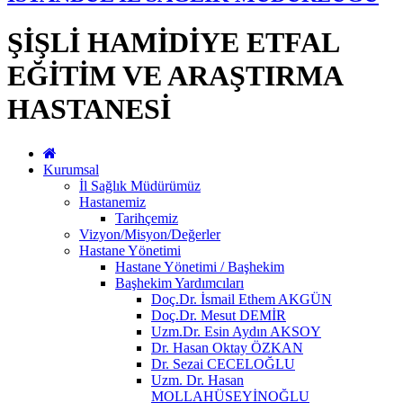
ŞİŞLİ HAMİDİYE ETFAL
EĞİTİM VE ARAŞTIRMA
HASTANESİ
Kurumsal
İl Sağlık Müdürümüz
Hastanemiz
Tarihçemiz
Vizyon/Misyon/Değerler
Hastane Yönetimi
Hastane Yönetimi / Başhekim
Başhekim Yardımcıları
Doç.Dr. İsmail Ethem AKGÜN
Doç.Dr. Mesut DEMİR
Uzm.Dr. Esin Aydın AKSOY
Dr. Hasan Oktay ÖZKAN
Dr. Sezai CECELOĞLU
Uzm. Dr. Hasan
MOLLAHÜSEYİNOĞLU