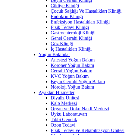
Beyin Cerrahi Kliniği
Cildiye Kliniği
Çocuk Sağlığı Ve Hastalıkları Kliniği
Endokrin Kliniği
Enfeksiyon Hastalıkları Kliniği
Fizik Tedavi Kliniği
Gastroenteroloji Kliniği
Genel Cerrahi Kliniği
Göz Kliniği
İç Hastalıkları Kliniği
Yoğun Bakımlar
Anestezi Yoğun Bakım
Koroner Yoğun Bakım
Cerrahi Yoğun Bakım
KVC Yoğun Bakım
Beyin Cerrahi Yoğun Bakım
Nöroloji Yoğun Bakım
Ayaktan Hizmetler
Diyaliz Ünitesi
Kalp Merkezi
Organ ve Doku Nakli Merkezi
Uyku Laboratuvarı
Tıbbi Genetik
Ozon Tedavi
Fizik Tedavi ve Rehabilitasyon Ünitesi