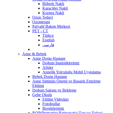
Böbrek Nakli
Karaciğer Nakli
Kornea Nakli
Ozon Tedavi
Ozonterapi
Palyatif Bakım Merkezi
PET - CT
Türkçe
English
فارسی
Anne & Bebek
Anne Dostu Hastane
Doğum İstatistiklerimiz
Afişler
Annelik Yolculuğu Mobil Uygulama
Bebek Dostu Hastane
Anne Sütünün Önemi ve Başarılı Emzirme
Eğitimi
Doğum Salonu ve Bekleme
Gebe Okulu
Eğitim Videoları
Fotoğraflar
Broşürlerimiz
ROP(Prematüre Retinopatisi Tanı ve Tedavi