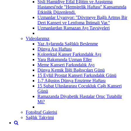
Şişli Hamidiye Etfal Eğitim ve Araştırma
Hastanesi'nde ''Hemşirelik Haftası'' Kapsamında
Etkinlik Düzenlendi.
Uzmanlar Uyarıyor: ''Dövmeye Bağlı Artmış Bir
Deri Kanseri ve Lenfoma İhtimali Var.''
Uzmanlardan Ramazan Ayı Tavsiyeleri
Videolarımız
Yaz Aylarında Sağlıklı Beslenme
Dünya Aşı Haftası
Kolorektal Kanser Farkındalık Ayı
Yara Bakımında Uzman Eller
Meme Kanseri Farkındalık Ayı
Dünya Kemik İliği Bağışçıları Günü
15 Eylül Prostat Kanseri Farkındalık Günü
1-7 Ağustos Dünya Emzirme Haftası
15 Şubat Uluslararası Çocukluk Çağı Kanseri
Günü
Ramazanda Diyabetik Hastalar Oruç Tutabilir
Mi?
Fotoğraf Galerisi
Sağlık Takvimi