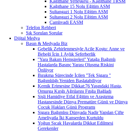
Kağıthane Yerleşkesi - Kağıthane TRSM
Kağıthane 15 Nolu Eğitim ASM
Sultangazi 1 Nolu Eğitim ASM
Sultangazi 2 Nolu Eğitim ASM
Çamlıvadi EASM
Telefon Rehberi
Sık Sorulan Sorular
Dijital Medya
Basın & Medyada Biz
Gebelik Zehirlenmesiyle Acile Koştu: Anne ve
Bebeği İçin 1 Aylık Seferberlik
''Yara Bakım Hemşireleri'' Yatağa Bağımlı
Hastalarda Basınç Yarası Oluşma Riskini
Önlüyor
Bırakma Sürecinde İçilen ''Tek Sigara ''
Bağımlılığı Yeniden Başlatabiliyor
Kemik Erimesine Dikkat:76 Yaşındaki Hasta,
Omurga Kırığı Ağrılarını Fıtığa Bağladı
Şişli Hamidiye Etfal Eğitim ve Araştırma
Hastanesinde Dünya Prematüre Günü ve Dünya
Çocuk Hakları Günü Programı
Sigara Bağımlısı Dünyada Nadir Yapılan Çifte
Ameliyatla İki Kanserden Kurtuldu
Yoğun Sıcak Havalarda Dikkat Edilmesi
Gerekenler