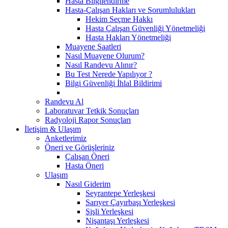
Hasta Bilgilendirme
Hasta-Çalışan Hakları ve Sorumlulukları
Hekim Seçme Hakkı
Hasta Çalışan Güvenliği Yönetmeliği
Hasta Hakları Yönetmeliği
Muayene Saatleri
Nasıl Muayene Olurum?
Nasıl Randevu Alınır?
Bu Test Nerede Yapılıyor ?
Bilgi Güvenliği İhlal Bildirimi
Randevu Al
Laboratuvar Tetkik Sonuçları
Radyoloji Rapor Sonuçları
İletişim & Ulaşım
Anketlerimiz
Öneri ve Görüşleriniz
Çalışan Öneri
Hasta Öneri
Ulaşım
Nasıl Giderim
Seyrantepe Yerleşkesi
Sarıyer Çayırbaşı Yerleşkesi
Şişli Yerleşkesi
Nişantaşı Yerleşkesi