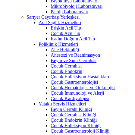
Biyokimya Laboratuvarı
Mikrobiyoloji Laboratuvarı
Patolji Laboratuvarı
Sarıyer Çayırbaşı Yerleşkesi
Acil Sağlık Hizmetleri
Erişkin Acil Tıp
Çocuk Acil Tıp
Kadın Doğum Acil Tıp
Poliklinik Hizmetleri
Aile Hekimliği
Anestezi ve Reanimasyon
Beyin ve Sinir Cerrahisi
Çocuk Cerrahisi
Çocuk Endokrin
Çocuk Enfeksiyon Hastalıkları
Çocuk Gastroenterolojisi
Çocuk Hematolojisi ve Onkolojisi
Çocuk İmmunoloji ve Alerji
Çocuk Kardiyolojisi
Yataklı Servis Hizmetleri
Beyin Cerrahi Kliniği
Çocuk Cerrahisi Kliniği
Çocuk Endokrin Kliniği
Çocuk Enfeksiyon Kliniği
Çocuk Gastroenteroloji Kliniği