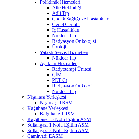
Poliklinik Hizmetleri
Aile Hekimliği
Adli Tıp
Çocuk Sağlığı ve Hastalıkları
Genel Cerrahi
İç Hastalıkları
Nükleer Tıp
Radyasyon Onkolojisi
Üroloji
Yataklı Servis Hizmetleri
Nükleer Tıp
Ayaktan Hizmatler
Radyoterapi Ünitesi
ÇİM
PET-Ct
Radyasyon Onkoloji
Nükleer Tıp
Nişantaşı Yerleşkesi
Nişantaşı TRSM
Kağıthane Yerleşkesi
Kağıthane TRSM
Kağıthane 15 Nolu Eğitim ASM
Sultangazi 1 Nolu Eğitim ASM
Sultangazi 2 Nolu Eğitim ASM
Çamlıvadi EASM