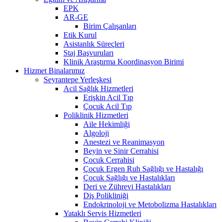
EPK
AR-GE
Birim Çalışanları
Etik Kurul
Asistanlık Süreçleri
Staj Başvuruları
Klinik Araştırma Koordinasyon Birimi
Hizmet Binalarımız
Seyrantepe Yerleşkesi
Acil Sağlık Hizmetleri
Erişkin Acil Tıp
Çocuk Acil Tıp
Poliklinik Hizmetleri
Aile Hekimliği
Algoloji
Anestezi ve Reanimasyon
Beyin ve Sinir Cerrahisi
Çocuk Cerrahisi
Çocuk Ergen Ruh Sağlığı ve Hastalığı
Çocuk Sağlığı ve Hastalıkları
Deri ve Zührevi Hastalıkları
Diş Polikliniği
Endokrinoloji ve Metobolizma Hastalıkları
Yataklı Servis Hizmetleri