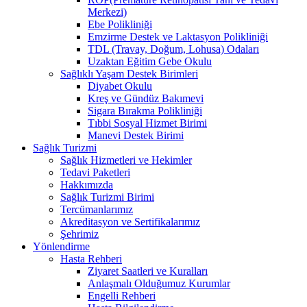
Merkezi)
Ebe Polikliniği
Emzirme Destek ve Laktasyon Polikliniği
TDL (Travay, Doğum, Lohusa) Odaları
Uzaktan Eğitim Gebe Okulu
Sağlıklı Yaşam Destek Birimleri
Diyabet Okulu
Kreş ve Gündüz Bakımevi
Sigara Bırakma Polikliniği
Tıbbi Sosyal Hizmet Birimi
Manevi Destek Birimi
Sağlık Turizmi
Sağlık Hizmetleri ve Hekimler
Tedavi Paketleri
Hakkımızda
Sağlık Turizmi Birimi
Tercümanlarımız
Akreditasyon ve Sertifikalarımız
Şehrimiz
Yönlendirme
Hasta Rehberi
Ziyaret Saatleri ve Kuralları
Anlaşmalı Olduğumuz Kurumlar
Engelli Rehberi