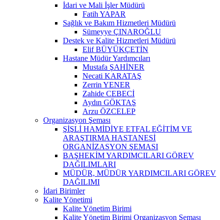
İdari ve Mali İşler Müdürü
Fatih YAPAR
Sağlık ve Bakım Hizmetleri Müdürü
Sümeyye ÇINAROĞLU
Destek ve Kalite Hizmetleri Müdürü
Elif BÜYÜKÇETİN
Hastane Müdür Yardımcıları
Mustafa ŞAHİNER
Necati KARATAŞ
Zerrin YENER
Zahide CEBECİ
Aydın GÖKTAŞ
Arzu ÖZCELEP
Organizasyon Şeması
ŞİŞLİ HAMİDİYE ETFAL EĞİTİM VE
ARAŞTIRMA HASTANESİ
ORGANİZASYON ŞEMASI
BAŞHEKİM YARDIMCILARI GÖREV
DAĞILIMLARI
MÜDÜR, MÜDÜR YARDIMCILARI GÖREV
DAĞILIMI
İdari Birimler
Kalite Yönetimi
Kalite Yönetim Birimi
Kalite Yönetim Birimi Organizasyon Şeması