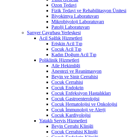
Ozon Tedavi
Fizik Tedavi ve Rehabilitasyon Ünitesi
Biyokimya Laboratuvarı
Mikrobiyoloji Laboratuvarı
Patolji Laboratuvarı
Sarıyer Çayırbaşı Yerleşkesi
Acil Sağlık Hizmetleri
Erişkin Acil Tıp
Çocuk Acil Tıp
Kadın Doğum Acil Tıp
Poliklinik Hizmetleri
Aile Hekimliği
Anestezi ve Reanimasyon
Beyin ve Sinir Cerrahisi
Çocuk Cerrahisi
Çocuk Endokrin
Çocuk Enfeksiyon Hastalıkları
Çocuk Gastroenterolojisi
Çocuk Hematolojisi ve Onkolojisi
Çocuk İmmunoloji ve Alerji
Çocuk Kardiyolojisi
Yataklı Servis Hizmetleri
Beyin Cerrahi Kliniği
Çocuk Cerrahisi Kliniği