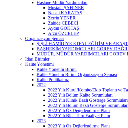
Hastane Müdür Yardımcıları
Mustafa ŞAHİNER
Necati KARATAŞ
Zerrin YENER
Zahide CEBECİ
Aydın GÖKTAŞ
Arzu ÖZCELEP
Organizasyon Şeması
ŞİŞLİ HAMİDİYE ETFAL EĞİTİM VE ARA
BAŞHEKİM YARDIMCILARI GÖREV DAĞI
MÜDÜR, MÜDÜR YARDIMCILARI GÖREV 
İdari Birimler
Kalite Yönetimi
Kalite Yönetim Birimi
Kalite Yönetim Birimi Organizasyon Şeması
Kalite Politikamız
2022
2022 Yılı Kurul/Komite/Ekip Toplantı ve Tat
2022 Yılı Bölüm Kalite Sorumluları
2022 Yılı Klinik Bazlı Gösterge Sorumluları
2022 Yılı Bölüm Bazlı Gösterge Sorumlular
2022 Yılı Öz Değerlendirme Planı
2022 Yılı Bina Turu Faaliyet Planı
2023
2023 Yılı Öz Değerlendirme Planı