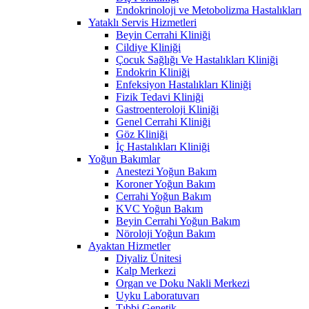
Endokrinoloji ve Metobolizma Hastalıkları
Yataklı Servis Hizmetleri
Beyin Cerrahi Kliniği
Cildiye Kliniği
Çocuk Sağlığı Ve Hastalıkları Kliniği
Endokrin Kliniği
Enfeksiyon Hastalıkları Kliniği
Fizik Tedavi Kliniği
Gastroenteroloji Kliniği
Genel Cerrahi Kliniği
Göz Kliniği
İç Hastalıkları Kliniği
Yoğun Bakımlar
Anestezi Yoğun Bakım
Koroner Yoğun Bakım
Cerrahi Yoğun Bakım
KVC Yoğun Bakım
Beyin Cerrahi Yoğun Bakım
Nöroloji Yoğun Bakım
Ayaktan Hizmetler
Diyaliz Ünitesi
Kalp Merkezi
Organ ve Doku Nakli Merkezi
Uyku Laboratuvarı
Tıbbi Genetik