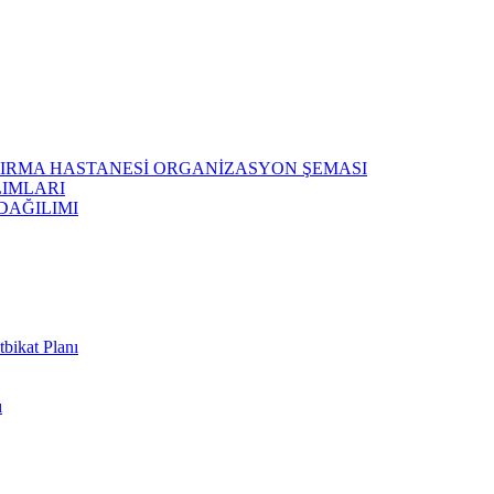
ŞTIRMA HASTANESİ ORGANİZASYON ŞEMASI
LIMLARI
DAĞILIMI
bikat Planı
ı