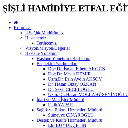
ŞİŞLİ HAMİDİYE ETFAL EĞ
Kurumsal
İl Sağlık Müdürümüz
Hastanemiz
Tarihçemiz
Vizyon/Misyon/Değerler
Hastane Yönetimi
Hastane Yönetimi / Başhekim
Başhekim Yardımcıları
Doç.Dr. İsmail Ethem AKGÜN
Doç.Dr. Mesut DEMİR
Uzm.Dr. Esin Aydın AKSOY
Dr. Hasan Oktay ÖZKAN
Dr. Sezai CECELOĞLU
Uzm. Dr. Hasan MOLLAHÜSEYİNOĞL
İdari ve Mali İşler Müdürü
Fatih YAPAR
Sağlık ve Bakım Hizmetleri Müdürü
Sümeyye ÇINAROĞLU
Destek ve Kalite Hizmetleri Müdürü
Elif BÜYÜKÇETİN