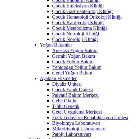
Çocuk Endokrin Kliniği
Çocuk Enfeksiyon Kliniği
Çocuk Gastroenteroloji Kliniği
Çocuk Hematoloji Onkoloji Kliniği
Çocuk Kardiyoloji Kliniği
Çocuk Metabolizma Kliniği
Çocuk Nefroloji Kliniği
Çocuk Nöroloji Kliniği
Yoğun Bakımlar
Anestezi Yoğun Bakım
Cerrahi Yoğun Bakım
Çocuk Yoğun Bakım
Yenidoğan Yoğun Bakım
Genel Yoğun Bakım
Ayaktan Hizmetler
Diyaliz Ünitesi
Çocuk Yanık Ünitesi
Palyatif Bakım Merkezi
Gebe Okulu
Tıbbi Genetik
Getat Uygulama Merkezi
Fizik Tedavi ve Rehabilitasyon Ünitesi
Biyokimya Laboratuvarı
Mikrobiyoloji Laboratuvarı
Patolji Laboratuvarı