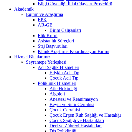
Bilgi Güvenliği İhlal Olayları Prosedürü
Akademik
Eğitim ve Araştırma
EPK
AR-GE
Birim Çalışanları
Etik Kurul
Asistanlık Süreçleri
Staj Başvuruları
Klinik Araştırma Koordinasyon Birimi
Hizmet Binalarımız
Seyrantepe Yerleşkesi
Acil Sağlık Hizmetleri
Erişkin Acil Tıp
Çocuk Acil Tıp
Poliklinik Hizmetleri
Aile Hekimliği
Algoloji
Anestezi ve Reanimasyon
Beyin ve Sinir Cerrahisi
Çocuk Cerrahisi
Çocuk Ergen Ruh Sağlığı ve Hastalığı
Çocuk Sağlığı ve Hastalıkları
Deri ve Zührevi Hastalıkları
Diş Polikliniği