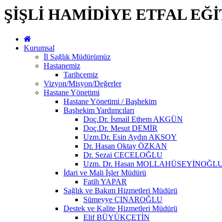
ŞİŞLİ HAMİDİYE ETFAL EĞ
Kurumsal
İl Sağlık Müdürümüz
Hastanemiz
Tarihçemiz
Vizyon/Misyon/Değerler
Hastane Yönetimi
Hastane Yönetimi / Başhekim
Başhekim Yardımcıları
Doç.Dr. İsmail Ethem AKGÜN
Doç.Dr. Mesut DEMİR
Uzm.Dr. Esin Aydın AKSOY
Dr. Hasan Oktay ÖZKAN
Dr. Sezai CECELOĞLU
Uzm. Dr. Hasan MOLLAHÜSEYİNOĞL
İdari ve Mali İşler Müdürü
Fatih YAPAR
Sağlık ve Bakım Hizmetleri Müdürü
Sümeyye ÇINAROĞLU
Destek ve Kalite Hizmetleri Müdürü
Elif BÜYÜKÇETİN