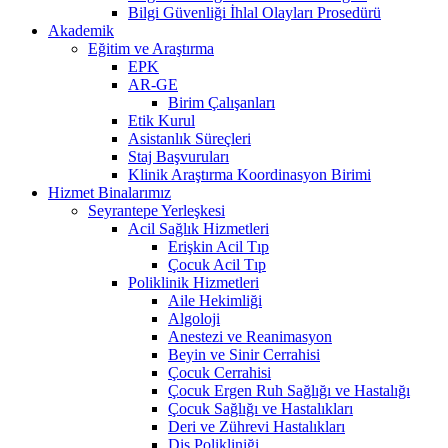
Bilgi Güvenliği İhlal Olayları Prosedürü
Akademik
Eğitim ve Araştırma
EPK
AR-GE
Birim Çalışanları
Etik Kurul
Asistanlık Süreçleri
Staj Başvuruları
Klinik Araştırma Koordinasyon Birimi
Hizmet Binalarımız
Seyrantepe Yerleşkesi
Acil Sağlık Hizmetleri
Erişkin Acil Tıp
Çocuk Acil Tıp
Poliklinik Hizmetleri
Aile Hekimliği
Algoloji
Anestezi ve Reanimasyon
Beyin ve Sinir Cerrahisi
Çocuk Cerrahisi
Çocuk Ergen Ruh Sağlığı ve Hastalığı
Çocuk Sağlığı ve Hastalıkları
Deri ve Zührevi Hastalıkları
Diş Polikliniği