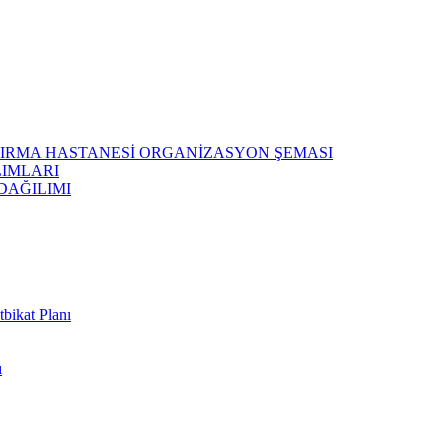
ŞTIRMA HASTANESİ ORGANİZASYON ŞEMASI
LIMLARI
DAĞILIMI
bikat Planı
ı