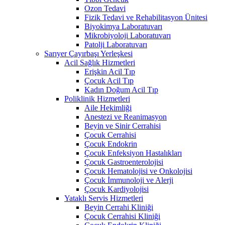
Ozon Tedavi
Fizik Tedavi ve Rehabilitasyon Ünitesi
Biyokimya Laboratuvarı
Mikrobiyoloji Laboratuvarı
Patolji Laboratuvarı
Sarıyer Çayırbaşı Yerleşkesi
Acil Sağlık Hizmetleri
Erişkin Acil Tıp
Çocuk Acil Tıp
Kadın Doğum Acil Tıp
Poliklinik Hizmetleri
Aile Hekimliği
Anestezi ve Reanimasyon
Beyin ve Sinir Cerrahisi
Çocuk Cerrahisi
Çocuk Endokrin
Çocuk Enfeksiyon Hastalıkları
Çocuk Gastroenterolojisi
Çocuk Hematolojisi ve Onkolojisi
Çocuk İmmunoloji ve Alerji
Çocuk Kardiyolojisi
Yataklı Servis Hizmetleri
Beyin Cerrahi Kliniği
Çocuk Cerrahisi Kliniği