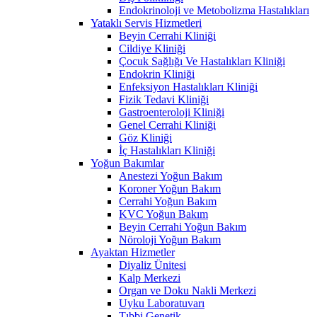
Endokrinoloji ve Metobolizma Hastalıkları
Yataklı Servis Hizmetleri
Beyin Cerrahi Kliniği
Cildiye Kliniği
Çocuk Sağlığı Ve Hastalıkları Kliniği
Endokrin Kliniği
Enfeksiyon Hastalıkları Kliniği
Fizik Tedavi Kliniği
Gastroenteroloji Kliniği
Genel Cerrahi Kliniği
Göz Kliniği
İç Hastalıkları Kliniği
Yoğun Bakımlar
Anestezi Yoğun Bakım
Koroner Yoğun Bakım
Cerrahi Yoğun Bakım
KVC Yoğun Bakım
Beyin Cerrahi Yoğun Bakım
Nöroloji Yoğun Bakım
Ayaktan Hizmetler
Diyaliz Ünitesi
Kalp Merkezi
Organ ve Doku Nakli Merkezi
Uyku Laboratuvarı
Tıbbi Genetik