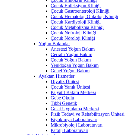
Çocuk Endokrin Kliniği
Çocuk Enfeksiyon Kliniği
Çocuk Gastroenteroloji Kliniği
Çocuk Hematoloji Onkoloji Kliniği
Çocuk Kardiyoloji Kliniği
Çocuk Metabolizma Kliniği
Çocuk Nefroloji Kliniği
Çocuk Nöroloji Kliniği
Yoğun Bakımlar
Anestezi Yoğun Bakım
Cerrahi Yoğun Bakım
Çocuk Yoğun Bakım
Yenidoğan Yoğun Bakım
Genel Yoğun Bakım
Ayaktan Hizmetler
Diyaliz Ünitesi
Çocuk Yanık Ünitesi
Palyatif Bakım Merkezi
Gebe Okulu
Tıbbi Genetik
Getat Uygulama Merkezi
Fizik Tedavi ve Rehabilitasyon Ünitesi
Biyokimya Laboratuvarı
Mikrobiyoloji Laboratuvarı
Patolji Laboratuvarı