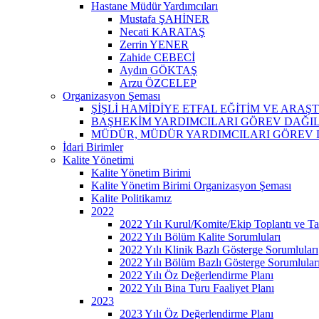
Hastane Müdür Yardımcıları
Mustafa ŞAHİNER
Necati KARATAŞ
Zerrin YENER
Zahide CEBECİ
Aydın GÖKTAŞ
Arzu ÖZCELEP
Organizasyon Şeması
ŞİŞLİ HAMİDİYE ETFAL EĞİTİM VE ARA
BAŞHEKİM YARDIMCILARI GÖREV DAĞI
MÜDÜR, MÜDÜR YARDIMCILARI GÖREV 
İdari Birimler
Kalite Yönetimi
Kalite Yönetim Birimi
Kalite Yönetim Birimi Organizasyon Şeması
Kalite Politikamız
2022
2022 Yılı Kurul/Komite/Ekip Toplantı ve Tat
2022 Yılı Bölüm Kalite Sorumluları
2022 Yılı Klinik Bazlı Gösterge Sorumluları
2022 Yılı Bölüm Bazlı Gösterge Sorumlular
2022 Yılı Öz Değerlendirme Planı
2022 Yılı Bina Turu Faaliyet Planı
2023
2023 Yılı Öz Değerlendirme Planı