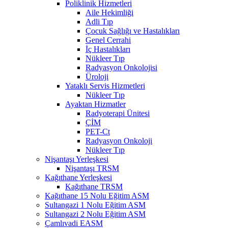
Poliklinik Hizmetleri
Aile Hekimliği
Adli Tıp
Çocuk Sağlığı ve Hastalıkları
Genel Cerrahi
İç Hastalıkları
Nükleer Tıp
Radyasyon Onkolojisi
Üroloji
Yataklı Servis Hizmetleri
Nükleer Tıp
Ayaktan Hizmatler
Radyoterapi Ünitesi
ÇİM
PET-Ct
Radyasyon Onkoloji
Nükleer Tıp
Nişantaşı Yerleşkesi
Nişantaşı TRSM
Kağıthane Yerleşkesi
Kağıthane TRSM
Kağıthane 15 Nolu Eğitim ASM
Sultangazi 1 Nolu Eğitim ASM
Sultangazi 2 Nolu Eğitim ASM
Çamlıvadi EASM