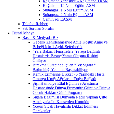
Kağıthane Yerleşkesi - Kağıthane TRSM
Kağıthane 15 Nolu Eğitim ASM
Sultangazi 1 Nolu Eğitim ASM
Sultangazi 2 Nolu Eğitim ASM
Çamlıvadi EASM
Telefon Rehberi
Sık Sorulan Sorular
Dijital Medya
Basın & Medyada Biz
Gebelik Zehirlenmesiyle Acile Koştu: Anne ve
Bebeği İçin 1 Aylık Seferberlik
''Yara Bakım Hemşireleri'' Yatağa Bağımlı
Hastalarda Basınç Yarası Oluşma Riskini
Önlüyor
Bırakma Sürecinde İçilen ''Tek Sigara ''
Bağımlılığı Yeniden Başlatabiliyor
Kemik Erimesine Dikkat:76 Yaşındaki Hasta,
Omurga Kırığı Ağrılarını Fıtığa Bağladı
Şişli Hamidiye Etfal Eğitim ve Araştırma
Hastanesinde Dünya Prematüre Günü ve Dünya
Çocuk Hakları Günü Programı
Sigara Bağımlısı Dünyada Nadir Yapılan Çifte
Ameliyatla İki Kanserden Kurtuldu
Yoğun Sıcak Havalarda Dikkat Edilmesi
Gerekenler