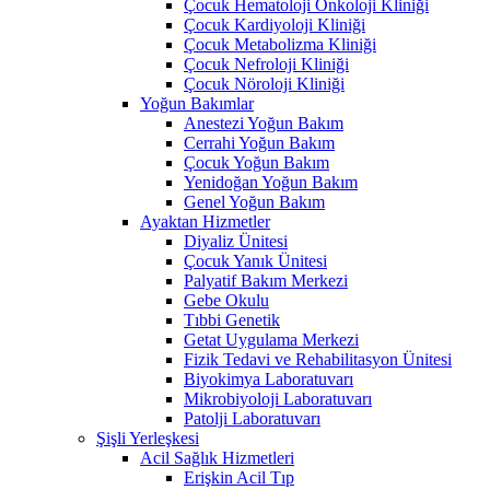
Çocuk Hematoloji Onkoloji Kliniği
Çocuk Kardiyoloji Kliniği
Çocuk Metabolizma Kliniği
Çocuk Nefroloji Kliniği
Çocuk Nöroloji Kliniği
Yoğun Bakımlar
Anestezi Yoğun Bakım
Cerrahi Yoğun Bakım
Çocuk Yoğun Bakım
Yenidoğan Yoğun Bakım
Genel Yoğun Bakım
Ayaktan Hizmetler
Diyaliz Ünitesi
Çocuk Yanık Ünitesi
Palyatif Bakım Merkezi
Gebe Okulu
Tıbbi Genetik
Getat Uygulama Merkezi
Fizik Tedavi ve Rehabilitasyon Ünitesi
Biyokimya Laboratuvarı
Mikrobiyoloji Laboratuvarı
Patolji Laboratuvarı
Şişli Yerleşkesi
Acil Sağlık Hizmetleri
Erişkin Acil Tıp