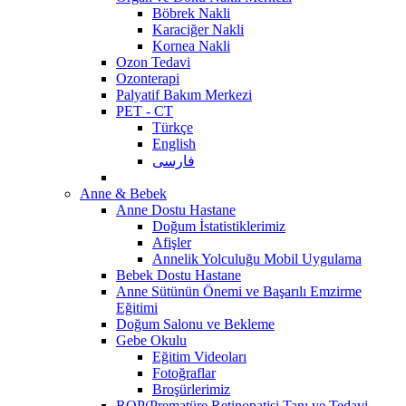
Böbrek Nakli
Karaciğer Nakli
Kornea Nakli
Ozon Tedavi
Ozonterapi
Palyatif Bakım Merkezi
PET - CT
Türkçe
English
فارسی
Anne & Bebek
Anne Dostu Hastane
Doğum İstatistiklerimiz
Afişler
Annelik Yolculuğu Mobil Uygulama
Bebek Dostu Hastane
Anne Sütünün Önemi ve Başarılı Emzirme
Eğitimi
Doğum Salonu ve Bekleme
Gebe Okulu
Eğitim Videoları
Fotoğraflar
Broşürlerimiz
ROP(Prematüre Retinopatisi Tanı ve Tedavi