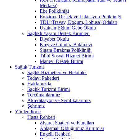
Merkezi)
Ebe Polikliniği
Emzirme Destek ve Laktasyon Polikliniği
TDL (Travay, Doğum, Lohusa) Odaları
Uzaktan Eğitim Gebe Okulu
Sağlıklı Yaşam Destek Birimleri
Diyabet Okulu
Kreş ve Gündüz Bakımevi
Sigara Bırakma Polikliniği
Tıbbi Sosyal Hizmet Birimi
Manevi Destek Birimi
Sağlık Turizmi
Sağlık Hizmetleri ve Hekimler
Tedavi Paketleri
Hakkımızda
Sağlık Turizmi Birimi
Tercümanlarımız
Akreditasyon ve Sertifikalarımız
Şehrimiz
Yönlendirme
Hasta Rehberi
Ziyaret Saatleri ve Kuralları
Anlaşmalı Olduğumuz Kurumlar
Engelli Rehberi