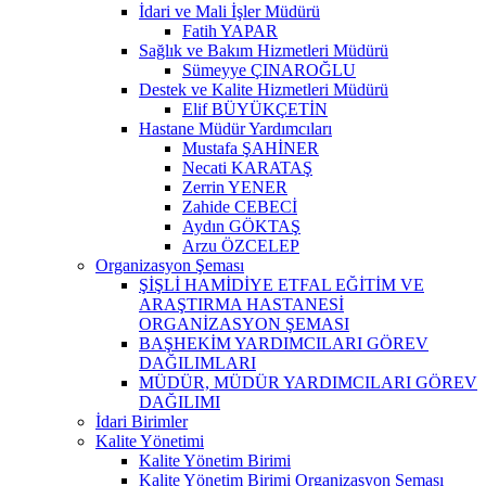
İdari ve Mali İşler Müdürü
Fatih YAPAR
Sağlık ve Bakım Hizmetleri Müdürü
Sümeyye ÇINAROĞLU
Destek ve Kalite Hizmetleri Müdürü
Elif BÜYÜKÇETİN
Hastane Müdür Yardımcıları
Mustafa ŞAHİNER
Necati KARATAŞ
Zerrin YENER
Zahide CEBECİ
Aydın GÖKTAŞ
Arzu ÖZCELEP
Organizasyon Şeması
ŞİŞLİ HAMİDİYE ETFAL EĞİTİM VE
ARAŞTIRMA HASTANESİ
ORGANİZASYON ŞEMASI
BAŞHEKİM YARDIMCILARI GÖREV
DAĞILIMLARI
MÜDÜR, MÜDÜR YARDIMCILARI GÖREV
DAĞILIMI
İdari Birimler
Kalite Yönetimi
Kalite Yönetim Birimi
Kalite Yönetim Birimi Organizasyon Şeması