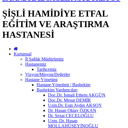
ŞİŞLİ HAMİDİYE ETFAL
EĞİTİM VE ARAŞTIRMA
HASTANESİ
Kurumsal
İl Sağlık Müdürümüz
Hastanemiz
Tarihçemiz
Vizyon/Misyon/Değerler
Hastane Yönetimi
Hastane Yönetimi / Başhekim
Başhekim Yardımcıları
Doç.Dr. İsmail Ethem AKGÜN
Doç.Dr. Mesut DEMİR
Uzm.Dr. Esin Aydın AKSOY
Dr. Hasan Oktay ÖZKAN
Dr. Sezai CECELOĞLU
Uzm. Dr. Hasan
MOLLAHÜSEYİNOĞLU