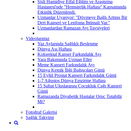
Şişli Hamidiye Etfal Eğitim ve Araştırma
Hastanesi'nde ''Hemşirelik Haftası'' Kapsamında
Etkinlik Düzenlendi.
Uzmanlar Uyarıyor: ''Dövmeye Bağlı Artmış Bir
Deri Kanseri ve Lenfoma İhtimali Var.''
Uzmanlardan Ramazan Ayı Tavsiyeleri
Videolarımız
Yaz Aylarında Sağlıklı Beslenme
Dünya Aşı Haftası
Kolorektal Kanser Farkındalık Ayı
Yara Bakımında Uzman Eller
Meme Kanseri Farkındalık Ayı
Dünya Kemik İliği Bağışçıları Günü
15 Eylül Prostat Kanseri Farkındalık Günü
1-7 Ağustos Dünya Emzirme Haftası
15 Şubat Uluslararası Çocukluk Çağı Kanseri
Günü
Ramazanda Diyabetik Hastalar Oruç Tutabilir
Mi?
Fotoğraf Galerisi
Sağlık Takvimi