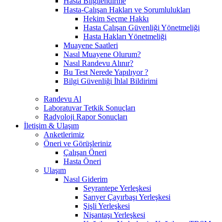
Hasta Bilgilendirme
Hasta-Çalışan Hakları ve Sorumlulukları
Hekim Seçme Hakkı
Hasta Çalışan Güvenliği Yönetmeliği
Hasta Hakları Yönetmeliği
Muayene Saatleri
Nasıl Muayene Olurum?
Nasıl Randevu Alınır?
Bu Test Nerede Yapılıyor ?
Bilgi Güvenliği İhlal Bildirimi
Randevu Al
Laboratuvar Tetkik Sonuçları
Radyoloji Rapor Sonuçları
İletişim & Ulaşım
Anketlerimiz
Öneri ve Görüşleriniz
Çalışan Öneri
Hasta Öneri
Ulaşım
Nasıl Giderim
Seyrantepe Yerleşkesi
Sarıyer Çayırbaşı Yerleşkesi
Şişli Yerleşkesi
Nişantaşı Yerleşkesi