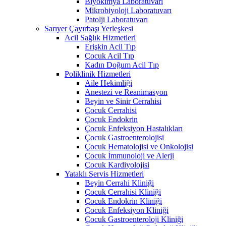
Biyokimya Laboratuvarı
Mikrobiyoloji Laboratuvarı
Patolji Laboratuvarı
Sarıyer Çayırbaşı Yerleşkesi
Acil Sağlık Hizmetleri
Erişkin Acil Tıp
Çocuk Acil Tıp
Kadın Doğum Acil Tıp
Poliklinik Hizmetleri
Aile Hekimliği
Anestezi ve Reanimasyon
Beyin ve Sinir Cerrahisi
Çocuk Cerrahisi
Çocuk Endokrin
Çocuk Enfeksiyon Hastalıkları
Çocuk Gastroenterolojisi
Çocuk Hematolojisi ve Onkolojisi
Çocuk İmmunoloji ve Alerji
Çocuk Kardiyolojisi
Yataklı Servis Hizmetleri
Beyin Cerrahi Kliniği
Çocuk Cerrahisi Kliniği
Çocuk Endokrin Kliniği
Çocuk Enfeksiyon Kliniği
Çocuk Gastroenteroloji Kliniği