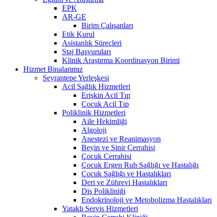
EPK
AR-GE
Birim Çalışanları
Etik Kurul
Asistanlık Süreçleri
Staj Başvuruları
Klinik Araştırma Koordinasyon Birimi
Hizmet Binalarımız
Seyrantepe Yerleşkesi
Acil Sağlık Hizmetleri
Erişkin Acil Tıp
Çocuk Acil Tıp
Poliklinik Hizmetleri
Aile Hekimliği
Algoloji
Anestezi ve Reanimasyon
Beyin ve Sinir Cerrahisi
Çocuk Cerrahisi
Çocuk Ergen Ruh Sağlığı ve Hastalığı
Çocuk Sağlığı ve Hastalıkları
Deri ve Zührevi Hastalıkları
Diş Polikliniği
Endokrinoloji ve Metobolizma Hastalıkları
Yataklı Servis Hizmetleri