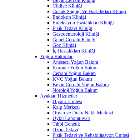
Beyin Cerrahi Kliniği
Cildiye Kliniği
Çocuk Sağlığı Ve Hastalıkları Kliniği
Endokrin Kliniği
Enfeksiyon Hastalıkları Kliniği
Fizik Tedavi Kliniği
Gastroenteroloji Kliniği
Genel Cerrahi Kliniği
Göz Kliniği
İç Hastalıkları Kliniği
Yoğun Bakımlar
Anestezi Yoğun Bakım
Koroner Yoğun Bakım
Cerrahi Yoğun Bakım
KVC Yoğun Bakım
Beyin Cerrahi Yoğun Bakım
Nöroloji Yoğun Bakım
Ayaktan Hizmetler
Diyaliz Ünitesi
Kalp Merkezi
Organ ve Doku Nakli Merkezi
Uyku Laboratuvarı
Tıbbi Genetik
Ozon Tedavi
Fizik Tedavi ve Rehabilitasyon Ünitesi