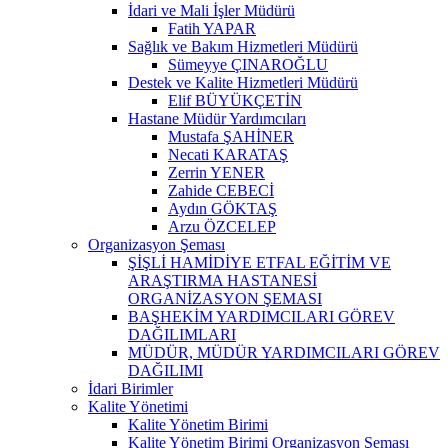
İdari ve Mali İşler Müdürü
Fatih YAPAR
Sağlık ve Bakım Hizmetleri Müdürü
Sümeyye ÇINAROĞLU
Destek ve Kalite Hizmetleri Müdürü
Elif BÜYÜKÇETİN
Hastane Müdür Yardımcıları
Mustafa ŞAHİNER
Necati KARATAŞ
Zerrin YENER
Zahide CEBECİ
Aydın GÖKTAŞ
Arzu ÖZCELEP
Organizasyon Şeması
ŞİŞLİ HAMİDİYE ETFAL EĞİTİM VE
ARAŞTIRMA HASTANESİ
ORGANİZASYON ŞEMASI
BAŞHEKİM YARDIMCILARI GÖREV
DAĞILIMLARI
MÜDÜR, MÜDÜR YARDIMCILARI GÖREV
DAĞILIMI
İdari Birimler
Kalite Yönetimi
Kalite Yönetim Birimi
Kalite Yönetim Birimi Organizasyon Şeması