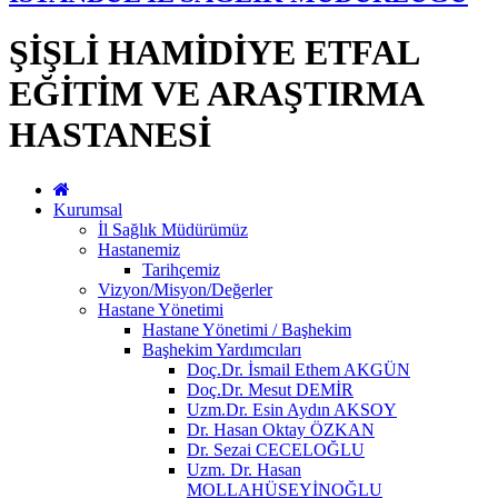
ŞİŞLİ HAMİDİYE ETFAL
EĞİTİM VE ARAŞTIRMA
HASTANESİ
Kurumsal
İl Sağlık Müdürümüz
Hastanemiz
Tarihçemiz
Vizyon/Misyon/Değerler
Hastane Yönetimi
Hastane Yönetimi / Başhekim
Başhekim Yardımcıları
Doç.Dr. İsmail Ethem AKGÜN
Doç.Dr. Mesut DEMİR
Uzm.Dr. Esin Aydın AKSOY
Dr. Hasan Oktay ÖZKAN
Dr. Sezai CECELOĞLU
Uzm. Dr. Hasan
MOLLAHÜSEYİNOĞLU