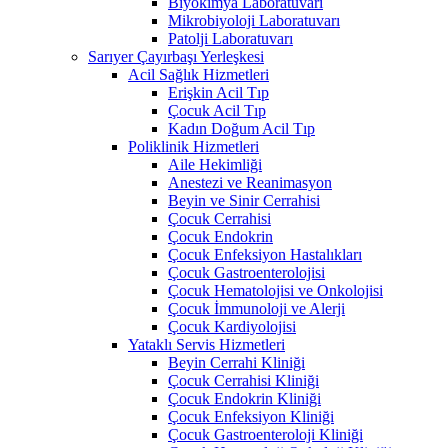
Biyokimya Laboratuvarı
Mikrobiyoloji Laboratuvarı
Patolji Laboratuvarı
Sarıyer Çayırbaşı Yerleşkesi
Acil Sağlık Hizmetleri
Erişkin Acil Tıp
Çocuk Acil Tıp
Kadın Doğum Acil Tıp
Poliklinik Hizmetleri
Aile Hekimliği
Anestezi ve Reanimasyon
Beyin ve Sinir Cerrahisi
Çocuk Cerrahisi
Çocuk Endokrin
Çocuk Enfeksiyon Hastalıkları
Çocuk Gastroenterolojisi
Çocuk Hematolojisi ve Onkolojisi
Çocuk İmmunoloji ve Alerji
Çocuk Kardiyolojisi
Yataklı Servis Hizmetleri
Beyin Cerrahi Kliniği
Çocuk Cerrahisi Kliniği
Çocuk Endokrin Kliniği
Çocuk Enfeksiyon Kliniği
Çocuk Gastroenteroloji Kliniği