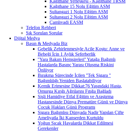
Kağıthane Yerleşkesi - Kağıthane TRSM
Kağıthane 15 Nolu Eğitim ASM
Sultangazi 1 Nolu Eğitim ASM
Sultangazi 2 Nolu Eğitim ASM
Çamlıvadi EASM
Telefon Rehberi
Sık Sorulan Sorular
Dijital Medya
Basın & Medyada Biz
Gebelik Zehirlenmesiyle Acile Koştu: Anne ve
Bebeği İçin 1 Aylık Seferberlik
''Yara Bakım Hemşireleri'' Yatağa Bağımlı
Hastalarda Basınç Yarası Oluşma Riskini
Önlüyor
Bırakma Sürecinde İçilen ''Tek Sigara ''
Bağımlılığı Yeniden Başlatabiliyor
Kemik Erimesine Dikkat:76 Yaşındaki Hasta,
Omurga Kırığı Ağrılarını Fıtığa Bağladı
Şişli Hamidiye Etfal Eğitim ve Araştırma
Hastanesinde Dünya Prematüre Günü ve Dünya
Çocuk Hakları Günü Programı
Sigara Bağımlısı Dünyada Nadir Yapılan Çifte
Ameliyatla İki Kanserden Kurtuldu
Yoğun Sıcak Havalarda Dikkat Edilmesi
Gerekenler