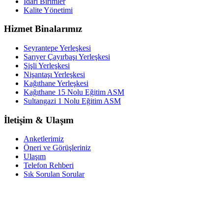
İdari Birimler
Kalite Yönetimi
Hizmet Binalarımız
Seyrantepe Yerleşkesi
Sarıyer Çayırbaşı Yerleşkesi
Şişli Yerleşkesi
Nişantaşı Yerleşkesi
Kağıthane Yerleşkesi
Kağıthane 15 Nolu Eğitim ASM
Sultangazi 1 Nolu Eğitim ASM
İletişim & Ulaşım
Anketlerimiz
Öneri ve Görüşleriniz
Ulaşım
Telefon Rehberi
Sık Sorulan Sorular