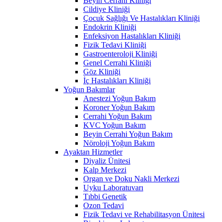
Beyin Cerrahi Kliniği
Cildiye Kliniği
Çocuk Sağlığı Ve Hastalıkları Kliniği
Endokrin Kliniği
Enfeksiyon Hastalıkları Kliniği
Fizik Tedavi Kliniği
Gastroenteroloji Kliniği
Genel Cerrahi Kliniği
Göz Kliniği
İç Hastalıkları Kliniği
Yoğun Bakımlar
Anestezi Yoğun Bakım
Koroner Yoğun Bakım
Cerrahi Yoğun Bakım
KVC Yoğun Bakım
Beyin Cerrahi Yoğun Bakım
Nöroloji Yoğun Bakım
Ayaktan Hizmetler
Diyaliz Ünitesi
Kalp Merkezi
Organ ve Doku Nakli Merkezi
Uyku Laboratuvarı
Tıbbi Genetik
Ozon Tedavi
Fizik Tedavi ve Rehabilitasyon Ünitesi