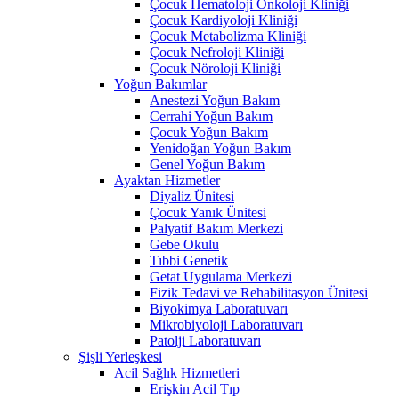
Çocuk Hematoloji Onkoloji Kliniği
Çocuk Kardiyoloji Kliniği
Çocuk Metabolizma Kliniği
Çocuk Nefroloji Kliniği
Çocuk Nöroloji Kliniği
Yoğun Bakımlar
Anestezi Yoğun Bakım
Cerrahi Yoğun Bakım
Çocuk Yoğun Bakım
Yenidoğan Yoğun Bakım
Genel Yoğun Bakım
Ayaktan Hizmetler
Diyaliz Ünitesi
Çocuk Yanık Ünitesi
Palyatif Bakım Merkezi
Gebe Okulu
Tıbbi Genetik
Getat Uygulama Merkezi
Fizik Tedavi ve Rehabilitasyon Ünitesi
Biyokimya Laboratuvarı
Mikrobiyoloji Laboratuvarı
Patolji Laboratuvarı
Şişli Yerleşkesi
Acil Sağlık Hizmetleri
Erişkin Acil Tıp