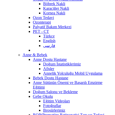
Böbrek Nakli
Karaciğer Nakli
Kornea Nakli
Ozon Tedavi
Ozonterapi
Palyatif Bakım Merkezi
PET - CT
Türkçe
English
فارسی
Anne & Bebek
Anne Dostu Hastane
Doğum İstatistiklerimiz
Afişler
Annelik Yolculuğu Mobil Uygulama
Bebek Dostu Hastane
Anne Sütünün Önemi ve Başarılı Emzirme
Eğitimi
Doğum Salonu ve Bekleme
Gebe Okulu
Eğitim Videoları
Fotoğraflar
Broşürlerimiz
ROP(Prematüre Retinopatisi Tanı ve Tedavi