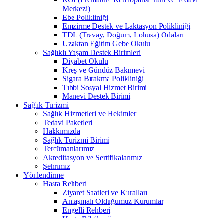
Merkezi)
Ebe Polikliniği
Emzirme Destek ve Laktasyon Polikliniği
TDL (Travay, Doğum, Lohusa) Odaları
Uzaktan Eğitim Gebe Okulu
Sağlıklı Yaşam Destek Birimleri
Diyabet Okulu
Kreş ve Gündüz Bakımevi
Sigara Bırakma Polikliniği
Tıbbi Sosyal Hizmet Birimi
Manevi Destek Birimi
Sağlık Turizmi
Sağlık Hizmetleri ve Hekimler
Tedavi Paketleri
Hakkımızda
Sağlık Turizmi Birimi
Tercümanlarımız
Akreditasyon ve Sertifikalarımız
Şehrimiz
Yönlendirme
Hasta Rehberi
Ziyaret Saatleri ve Kuralları
Anlaşmalı Olduğumuz Kurumlar
Engelli Rehberi