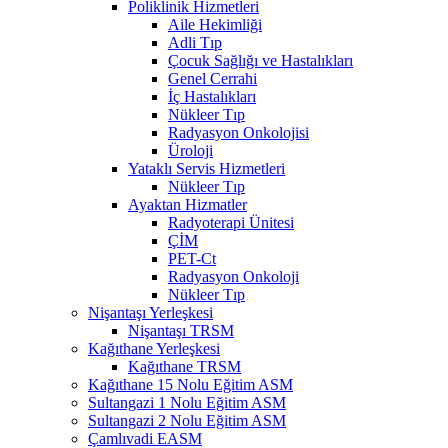
Poliklinik Hizmetleri
Aile Hekimliği
Adli Tıp
Çocuk Sağlığı ve Hastalıkları
Genel Cerrahi
İç Hastalıkları
Nükleer Tıp
Radyasyon Onkolojisi
Üroloji
Yataklı Servis Hizmetleri
Nükleer Tıp
Ayaktan Hizmatler
Radyoterapi Ünitesi
ÇİM
PET-Ct
Radyasyon Onkoloji
Nükleer Tıp
Nişantaşı Yerleşkesi
Nişantaşı TRSM
Kağıthane Yerleşkesi
Kağıthane TRSM
Kağıthane 15 Nolu Eğitim ASM
Sultangazi 1 Nolu Eğitim ASM
Sultangazi 2 Nolu Eğitim ASM
Çamlıvadi EASM