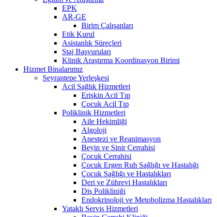
EPK
AR-GE
Birim Çalışanları
Etik Kurul
Asistanlık Süreçleri
Staj Başvuruları
Klinik Araştırma Koordinasyon Birimi
Hizmet Binalarımız
Seyrantepe Yerleşkesi
Acil Sağlık Hizmetleri
Erişkin Acil Tıp
Çocuk Acil Tıp
Poliklinik Hizmetleri
Aile Hekimliği
Algoloji
Anestezi ve Reanimasyon
Beyin ve Sinir Cerrahisi
Çocuk Cerrahisi
Çocuk Ergen Ruh Sağlığı ve Hastalığı
Çocuk Sağlığı ve Hastalıkları
Deri ve Zührevi Hastalıkları
Diş Polikliniği
Endokrinoloji ve Metobolizma Hastalıkları
Yataklı Servis Hizmetleri