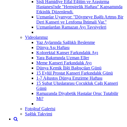
Şişli Hamidiye Etfal Eğitim ve Araştırma
Hastanesi'nde ''Hemşirelik Haftası'' Kapsamında
Etkinlik Düzenlendi.
Uzmanlar Uyarıyor: ''Dövmeye Bağlı Artmış Bir
Deri Kanseri ve Lenfoma İhtimali Var.''
Uzmanlardan Ramazan Ayı Tavsiyeleri
Videolarımız
Yaz Aylarında Sağlıklı Beslenme
Dünya Aşı Haftası
Kolorektal Kanser Farkındalık Ayı
Yara Bakımında Uzman Eller
Meme Kanseri Farkındalık Ayı
Dünya Kemik İliği Bağışçıları Günü
15 Eylül Prostat Kanseri Farkındalık Günü
1-7 Ağustos Dünya Emzirme Haftası
15 Şubat Uluslararası Çocukluk Çağı Kanseri
Günü
Ramazanda Diyabetik Hastalar Oruç Tutabilir
Mi?
Fotoğraf Galerisi
Sağlık Takvimi