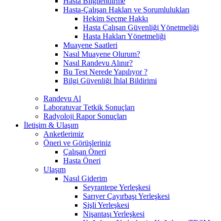
Hasta Bilgilendirme
Hasta-Çalışan Hakları ve Sorumlulukları
Hekim Seçme Hakkı
Hasta Çalışan Güvenliği Yönetmeliği
Hasta Hakları Yönetmeliği
Muayene Saatleri
Nasıl Muayene Olurum?
Nasıl Randevu Alınır?
Bu Test Nerede Yapılıyor ?
Bilgi Güvenliği İhlal Bildirimi
Randevu Al
Laboratuvar Tetkik Sonuçları
Radyoloji Rapor Sonuçları
İletişim & Ulaşım
Anketlerimiz
Öneri ve Görüşleriniz
Çalışan Öneri
Hasta Öneri
Ulaşım
Nasıl Giderim
Seyrantepe Yerleşkesi
Sarıyer Çayırbaşı Yerleşkesi
Şişli Yerleşkesi
Nişantaşı Yerleşkesi