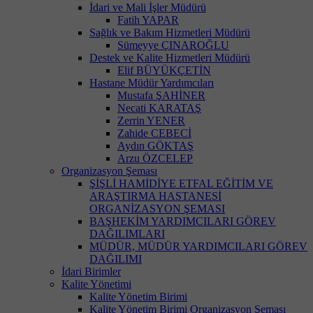
İdari ve Mali İşler Müdürü
Fatih YAPAR
Sağlık ve Bakım Hizmetleri Müdürü
Sümeyye ÇINAROĞLU
Destek ve Kalite Hizmetleri Müdürü
Elif BÜYÜKÇETİN
Hastane Müdür Yardımcıları
Mustafa ŞAHİNER
Necati KARATAŞ
Zerrin YENER
Zahide CEBECİ
Aydın GÖKTAŞ
Arzu ÖZCELEP
Organizasyon Şeması
ŞİŞLİ HAMİDİYE ETFAL EĞİTİM VE
ARAŞTIRMA HASTANESİ
ORGANİZASYON ŞEMASI
BAŞHEKİM YARDIMCILARI GÖREV
DAĞILIMLARI
MÜDÜR, MÜDÜR YARDIMCILARI GÖREV
DAĞILIMI
İdari Birimler
Kalite Yönetimi
Kalite Yönetim Birimi
Kalite Yönetim Birimi Organizasyon Şeması