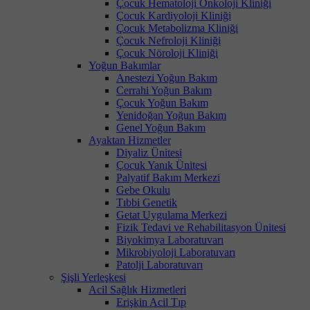
Çocuk Hematoloji Onkoloji Kliniği
Çocuk Kardiyoloji Kliniği
Çocuk Metabolizma Kliniği
Çocuk Nefroloji Kliniği
Çocuk Nöroloji Kliniği
Yoğun Bakımlar
Anestezi Yoğun Bakım
Cerrahi Yoğun Bakım
Çocuk Yoğun Bakım
Yenidoğan Yoğun Bakım
Genel Yoğun Bakım
Ayaktan Hizmetler
Diyaliz Ünitesi
Çocuk Yanık Ünitesi
Palyatif Bakım Merkezi
Gebe Okulu
Tıbbi Genetik
Getat Uygulama Merkezi
Fizik Tedavi ve Rehabilitasyon Ünitesi
Biyokimya Laboratuvarı
Mikrobiyoloji Laboratuvarı
Patolji Laboratuvarı
Şişli Yerleşkesi
Acil Sağlık Hizmetleri
Erişkin Acil Tıp