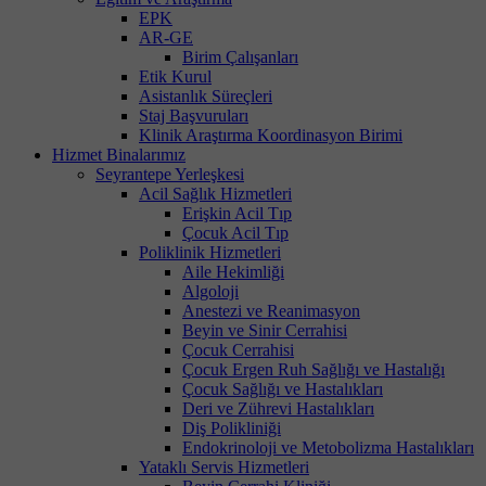
EPK
AR-GE
Birim Çalışanları
Etik Kurul
Asistanlık Süreçleri
Staj Başvuruları
Klinik Araştırma Koordinasyon Birimi
Hizmet Binalarımız
Seyrantepe Yerleşkesi
Acil Sağlık Hizmetleri
Erişkin Acil Tıp
Çocuk Acil Tıp
Poliklinik Hizmetleri
Aile Hekimliği
Algoloji
Anestezi ve Reanimasyon
Beyin ve Sinir Cerrahisi
Çocuk Cerrahisi
Çocuk Ergen Ruh Sağlığı ve Hastalığı
Çocuk Sağlığı ve Hastalıkları
Deri ve Zührevi Hastalıkları
Diş Polikliniği
Endokrinoloji ve Metobolizma Hastalıkları
Yataklı Servis Hizmetleri