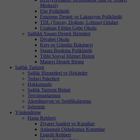
Merkezi)
Ebe Polikliniği
Emzirme Destek ve Laktasyon Polikliniği
TDL (Travay, Doğum, Lohusa) Odaları
Uzaktan Eğitim Gebe Okulu
Sağlıklı Yaşam Destek Birimleri
Diyabet Okulu
Kreş ve Gündüz Bakımevi
Sigara Bırakma Polikliniği
Tıbbi Sosyal Hizmet Birimi
Manevi Destek Birimi
Sağlık Turizmi
Sağlık Hizmetleri ve Hekimler
Tedavi Paketleri
Hakkımızda
Sağlık Turizmi Birimi
Tercümanlarımız
Akreditasyon ve Sertifikalarımız
Şehrimiz
Yönlendirme
Hasta Rehberi
Ziyaret Saatleri ve Kuralları
Anlaşmalı Olduğumuz Kurumlar
Engelli Rehberi