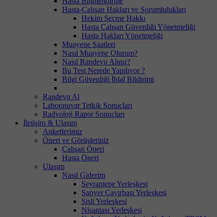
Hasta Bilgilendirme
Hasta-Çalışan Hakları ve Sorumlulukları
Hekim Seçme Hakkı
Hasta Çalışan Güvenliği Yönetmeliği
Hasta Hakları Yönetmeliği
Muayene Saatleri
Nasıl Muayene Olurum?
Nasıl Randevu Alınır?
Bu Test Nerede Yapılıyor ?
Bilgi Güvenliği İhlal Bildirimi
Randevu Al
Laboratuvar Tetkik Sonuçları
Radyoloji Rapor Sonuçları
İletişim & Ulaşım
Anketlerimiz
Öneri ve Görüşleriniz
Çalışan Öneri
Hasta Öneri
Ulaşım
Nasıl Giderim
Seyrantepe Yerleşkesi
Sarıyer Çayırbaşı Yerleşkesi
Şişli Yerleşkesi
Nişantaşı Yerleşkesi