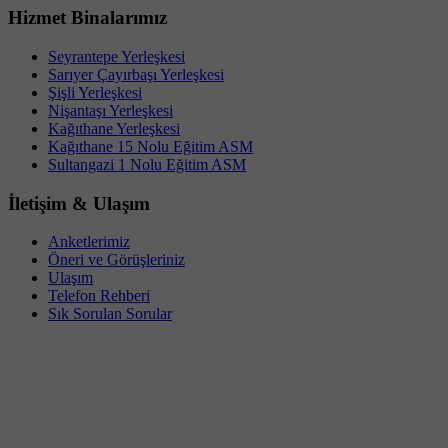
Hizmet Binalarımız
Seyrantepe Yerleşkesi
Sarıyer Çayırbaşı Yerleşkesi
Şişli Yerleşkesi
Nişantaşı Yerleşkesi
Kağıthane Yerleşkesi
Kağıthane 15 Nolu Eğitim ASM
Sultangazi 1 Nolu Eğitim ASM
İletişim & Ulaşım
Anketlerimiz
Öneri ve Görüşleriniz
Ulaşım
Telefon Rehberi
Sık Sorulan Sorular