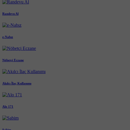
Randevu Al
e-Nabız
Nöbetçi Eczane
Akılcı İlaç Kullanımı
Alo 171
Sabim