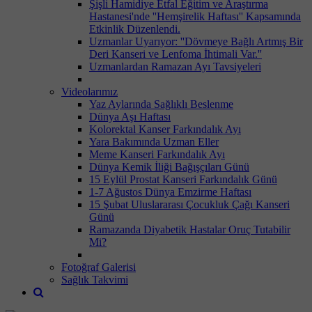
Şişli Hamidiye Etfal Eğitim ve Araştırma
Hastanesi'nde ''Hemşirelik Haftası'' Kapsamında
Etkinlik Düzenlendi.
Uzmanlar Uyarıyor: ''Dövmeye Bağlı Artmış Bir
Deri Kanseri ve Lenfoma İhtimali Var.''
Uzmanlardan Ramazan Ayı Tavsiyeleri
Videolarımız
Yaz Aylarında Sağlıklı Beslenme
Dünya Aşı Haftası
Kolorektal Kanser Farkındalık Ayı
Yara Bakımında Uzman Eller
Meme Kanseri Farkındalık Ayı
Dünya Kemik İliği Bağışçıları Günü
15 Eylül Prostat Kanseri Farkındalık Günü
1-7 Ağustos Dünya Emzirme Haftası
15 Şubat Uluslararası Çocukluk Çağı Kanseri
Günü
Ramazanda Diyabetik Hastalar Oruç Tutabilir
Mi?
Fotoğraf Galerisi
Sağlık Takvimi