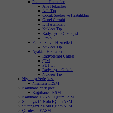
Poliklinik Hizmetleri
Aile Hekimliği
Adli Tıp
Çocuk Sağlığı ve Hastalıkları
Genel Cerrahi
İç Hastalıkları
Nükleer Tıp
Radyasyon Onkolojisi
Üroloji
Yataklı Servis Hizmetleri
Nükleer Tıp
Ayaktan Hizmatler
Radyoterapi Ünitesi
ÇİM
PET-Ct
Radyasyon Onkoloji
Nükleer Tıp
Nişantaşı Yerleşkesi
Nişantaşı TRSM
Kağıthane Yerleşkesi
Kağıthane TRSM
Kağıthane 15 Nolu Eğitim ASM
Sultangazi 1 Nolu Eğitim ASM
Sultangazi 2 Nolu Eğitim ASM
Çamlıvadi EASM