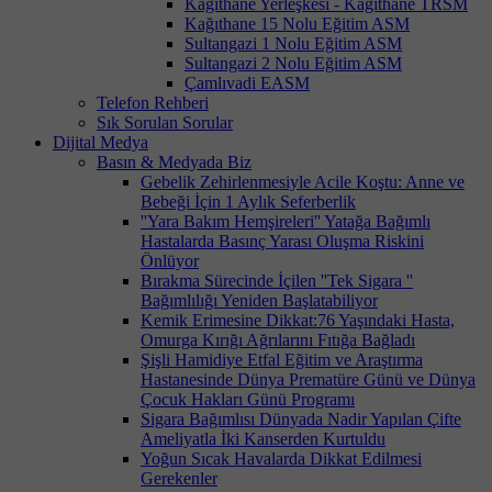
Kağıthane Yerleşkesi - Kağıthane TRSM
Kağıthane 15 Nolu Eğitim ASM
Sultangazi 1 Nolu Eğitim ASM
Sultangazi 2 Nolu Eğitim ASM
Çamlıvadi EASM
Telefon Rehberi
Sık Sorulan Sorular
Dijital Medya
Basın & Medyada Biz
Gebelik Zehirlenmesiyle Acile Koştu: Anne ve
Bebeği İçin 1 Aylık Seferberlik
''Yara Bakım Hemşireleri'' Yatağa Bağımlı
Hastalarda Basınç Yarası Oluşma Riskini
Önlüyor
Bırakma Sürecinde İçilen ''Tek Sigara ''
Bağımlılığı Yeniden Başlatabiliyor
Kemik Erimesine Dikkat:76 Yaşındaki Hasta,
Omurga Kırığı Ağrılarını Fıtığa Bağladı
Şişli Hamidiye Etfal Eğitim ve Araştırma
Hastanesinde Dünya Prematüre Günü ve Dünya
Çocuk Hakları Günü Programı
Sigara Bağımlısı Dünyada Nadir Yapılan Çifte
Ameliyatla İki Kanserden Kurtuldu
Yoğun Sıcak Havalarda Dikkat Edilmesi
Gerekenler