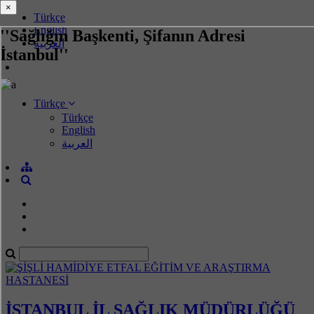
×
×
Türkçe
English
''Sağlığın Başkenti, Şifanın Adresi
العربية
İstanbul''
Türkçe
Türkçe
English
العربية
İSTANBUL İL SAĞLIK MÜDÜRLÜĞÜ