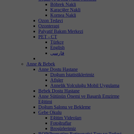
Böbrek Nakli
Karaciğer Nakli
Kornea Nakli
Ozon Tedavi
Ozonterapi
Palyatif Bakım Merkezi
PET - CT
Türkçe
English
فارسی
Anne & Bebek
Anne Dostu Hastane
Doğum İstatistiklerimiz
Afişler
Annelik Yolculuğu Mobil Uygulama
Bebek Dostu Hastane
Anne Sütünün Önemi ve Başarılı Emzirme
Eğitimi
Doğum Salonu ve Bekleme
Gebe Okulu
Eğitim Videoları
Fotoğraflar
Broşürlerimiz
ROP(Prematüre Retinopatisi Tanı ve Tedavi