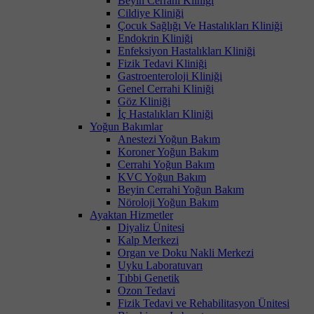
Beyin Cerrahi Kliniği
Cildiye Kliniği
Çocuk Sağlığı Ve Hastalıkları Kliniği
Endokrin Kliniği
Enfeksiyon Hastalıkları Kliniği
Fizik Tedavi Kliniği
Gastroenteroloji Kliniği
Genel Cerrahi Kliniği
Göz Kliniği
İç Hastalıkları Kliniği
Yoğun Bakımlar
Anestezi Yoğun Bakım
Koroner Yoğun Bakım
Cerrahi Yoğun Bakım
KVC Yoğun Bakım
Beyin Cerrahi Yoğun Bakım
Nöroloji Yoğun Bakım
Ayaktan Hizmetler
Diyaliz Ünitesi
Kalp Merkezi
Organ ve Doku Nakli Merkezi
Uyku Laboratuvarı
Tıbbi Genetik
Ozon Tedavi
Fizik Tedavi ve Rehabilitasyon Ünitesi