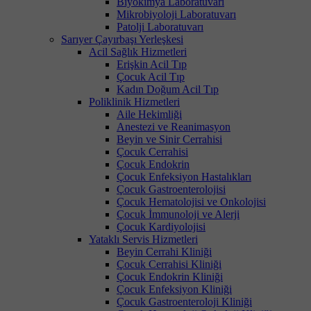
Biyokimya Laboratuvarı
Mikrobiyoloji Laboratuvarı
Patolji Laboratuvarı
Sarıyer Çayırbaşı Yerleşkesi
Acil Sağlık Hizmetleri
Erişkin Acil Tıp
Çocuk Acil Tıp
Kadın Doğum Acil Tıp
Poliklinik Hizmetleri
Aile Hekimliği
Anestezi ve Reanimasyon
Beyin ve Sinir Cerrahisi
Çocuk Cerrahisi
Çocuk Endokrin
Çocuk Enfeksiyon Hastalıkları
Çocuk Gastroenterolojisi
Çocuk Hematolojisi ve Onkolojisi
Çocuk İmmunoloji ve Alerji
Çocuk Kardiyolojisi
Yataklı Servis Hizmetleri
Beyin Cerrahi Kliniği
Çocuk Cerrahisi Kliniği
Çocuk Endokrin Kliniği
Çocuk Enfeksiyon Kliniği
Çocuk Gastroenteroloji Kliniği