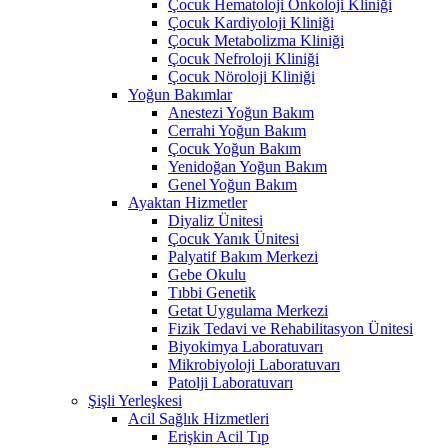
Çocuk Hematoloji Onkoloji Kliniği
Çocuk Kardiyoloji Kliniği
Çocuk Metabolizma Kliniği
Çocuk Nefroloji Kliniği
Çocuk Nöroloji Kliniği
Yoğun Bakımlar
Anestezi Yoğun Bakım
Cerrahi Yoğun Bakım
Çocuk Yoğun Bakım
Yenidoğan Yoğun Bakım
Genel Yoğun Bakım
Ayaktan Hizmetler
Diyaliz Ünitesi
Çocuk Yanık Ünitesi
Palyatif Bakım Merkezi
Gebe Okulu
Tıbbi Genetik
Getat Uygulama Merkezi
Fizik Tedavi ve Rehabilitasyon Ünitesi
Biyokimya Laboratuvarı
Mikrobiyoloji Laboratuvarı
Patolji Laboratuvarı
Şişli Yerleşkesi
Acil Sağlık Hizmetleri
Erişkin Acil Tıp