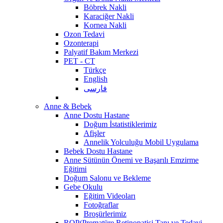
Böbrek Nakli
Karaciğer Nakli
Kornea Nakli
Ozon Tedavi
Ozonterapi
Palyatif Bakım Merkezi
PET - CT
Türkçe
English
فارسی
Anne & Bebek
Anne Dostu Hastane
Doğum İstatistiklerimiz
Afişler
Annelik Yolculuğu Mobil Uygulama
Bebek Dostu Hastane
Anne Sütünün Önemi ve Başarılı Emzirme
Eğitimi
Doğum Salonu ve Bekleme
Gebe Okulu
Eğitim Videoları
Fotoğraflar
Broşürlerimiz
ROP(Prematüre Retinopatisi Tanı ve Tedavi