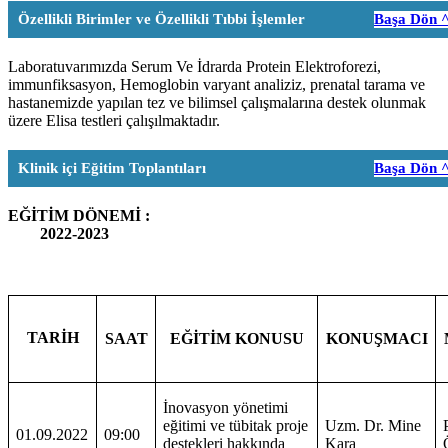
Özellikli Birimler ve Özellikli Tıbbi İşlemler
Başa Dön 
Laboratuvarımızda Serum Ve İdrarda Protein Elektroforezi,
immunfiksasyon, Hemoglobin varyant analiziz, prenatal tarama ve
hastanemizde yapılan tez ve bilimsel çalışmalarına destek olunmak
üzere Elisa testleri çalışılmaktadır.
Klinik içi Eğitim Toplantıları
Başa Dön 
EĞİTİM DÖNEMİ :
2022-2023
TARİH
SAAT
EĞİTİM KONUSU
KONUŞMACI
İnovasyon yönetimi
eğitimi ve tübitak proje
Uzm. Dr. Mine
01.09.2022
09:00
destekleri hakkında
Kara