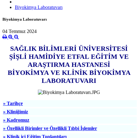
Biyokimya Laboratuvarı
Biyokimya Laboratuvarı
04 Temmuz 2024
SAĞLIK BİLİMLERİ ÜNİVERSİTESİ
ŞİŞLİ HAMİDİYE ETFAL EĞİTİM VE
ARAŞTIRMA HASTANESİ
BİYOKİMYA VE KLİNİK BİYOKİMYA
LABORATUVARI
» Tarihçe
» Kliniğimiz
» Kadromuz
» Özellikli Birimler ve Özellikli Tıbbi İşlemler
» Klinik içi Eğitim Toplantıları