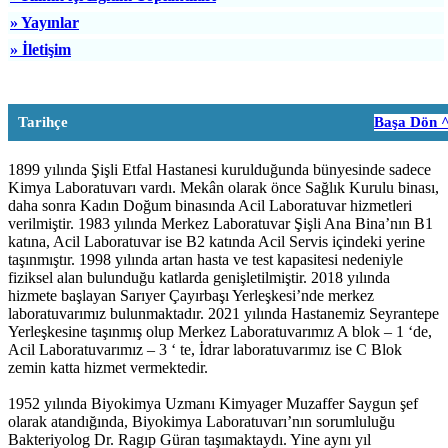
» Yayınlar
» İletişim
Tarihçe
Başa Dön 
1899 yılında Şişli Etfal Hastanesi kurulduğunda bünyesinde sadece
Kimya Laboratuvarı vardı. Mekân olarak önce Sağlık Kurulu binası,
daha sonra Kadın Doğum binasında Acil Laboratuvar hizmetleri
verilmiştir. 1983 yılında Merkez Laboratuvar Şişli Ana Bina’nın B1
katına, Acil Laboratuvar ise B2 katında Acil Servis içindeki yerine
taşınmıştır. 1998 yılında artan hasta ve test kapasitesi nedeniyle
fiziksel alan bulunduğu katlarda genişletilmiştir. 2018 yılında
hizmete başlayan Sarıyer Çayırbaşı Yerleşkesi’nde merkez
laboratuvarımız bulunmaktadır. 2021 yılında Hastanemiz Seyrantepe
Yerleşkesine taşınmış olup Merkez Laboratuvarımız A blok – 1 ‘de,
Acil Laboratuvarımız – 3 ‘ te, İdrar laboratuvarımız ise C Blok
zemin katta hizmet vermektedir.
1952 yılında Biyokimya Uzmanı Kimyager Muzaffer Saygun şef
olarak atandığında, Biyokimya Laboratuvarı’nın sorumluluğu
Bakteriyolog Dr. Ragıp Güran taşımaktaydı. Yine aynı yıl