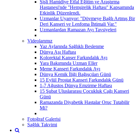
Şişli Hamidiye Etfal Eğitim ve Araştırma
Hastanesi'nde ''Hemşirelik Haftası'' Kapsamında
Etkinlik Düzenlendi.
Uzmanlar Uyarıyor: ''Dövmeye Bağlı Artmış Bir
Deri Kanseri ve Lenfoma İhtimali Var.''
Uzmanlardan Ramazan Ayı Tavsiyeleri
Videolarımız
Yaz Aylarında Sağlıklı Beslenme
Dünya Aşı Haftası
Kolorektal Kanser Farkındalık Ayı
Yara Bakımında Uzman Eller
Meme Kanseri Farkındalık Ayı
Dünya Kemik İliği Bağışçıları Günü
15 Eylül Prostat Kanseri Farkındalık Günü
1-7 Ağustos Dünya Emzirme Haftası
15 Şubat Uluslararası Çocukluk Çağı Kanseri
Günü
Ramazanda Diyabetik Hastalar Oruç Tutabilir
Mi?
Fotoğraf Galerisi
Sağlık Takvimi