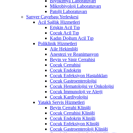
Biyokimya Laboratuvarı
Mikrobiyoloji Laboratuvarı
Patolji Laboratuvarı
Sarıyer Çayırbaşı Yerleşkesi
Acil Sağlık Hizmetleri
Erişkin Acil Tıp
Çocuk Acil Tıp
Kadın Doğum Acil Tıp
Poliklinik Hizmetleri
Aile Hekimliği
Anestezi ve Reanimasyon
Beyin ve Sinir Cerrahisi
Çocuk Cerrahisi
Çocuk Endokrin
Çocuk Enfeksiyon Hastalıkları
Çocuk Gastroenterolojisi
Çocuk Hematolojisi ve Onkolojisi
Çocuk İmmunoloji ve Alerji
Çocuk Kardiyolojisi
Yataklı Servis Hizmetleri
Beyin Cerrahi Kliniği
Çocuk Cerrahisi Kliniği
Çocuk Endokrin Kliniği
Çocuk Enfeksiyon Kliniği
Çocuk Gastroenteroloji Kliniği