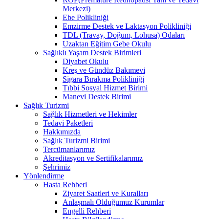
Merkezi)
Ebe Polikliniği
Emzirme Destek ve Laktasyon Polikliniği
TDL (Travay, Doğum, Lohusa) Odaları
Uzaktan Eğitim Gebe Okulu
Sağlıklı Yaşam Destek Birimleri
Diyabet Okulu
Kreş ve Gündüz Bakımevi
Sigara Bırakma Polikliniği
Tıbbi Sosyal Hizmet Birimi
Manevi Destek Birimi
Sağlık Turizmi
Sağlık Hizmetleri ve Hekimler
Tedavi Paketleri
Hakkımızda
Sağlık Turizmi Birimi
Tercümanlarımız
Akreditasyon ve Sertifikalarımız
Şehrimiz
Yönlendirme
Hasta Rehberi
Ziyaret Saatleri ve Kuralları
Anlaşmalı Olduğumuz Kurumlar
Engelli Rehberi