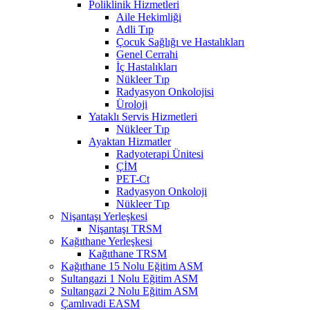
Poliklinik Hizmetleri
Aile Hekimliği
Adli Tıp
Çocuk Sağlığı ve Hastalıkları
Genel Cerrahi
İç Hastalıkları
Nükleer Tıp
Radyasyon Onkolojisi
Üroloji
Yataklı Servis Hizmetleri
Nükleer Tıp
Ayaktan Hizmatler
Radyoterapi Ünitesi
ÇİM
PET-Ct
Radyasyon Onkoloji
Nükleer Tıp
Nişantaşı Yerleşkesi
Nişantaşı TRSM
Kağıthane Yerleşkesi
Kağıthane TRSM
Kağıthane 15 Nolu Eğitim ASM
Sultangazi 1 Nolu Eğitim ASM
Sultangazi 2 Nolu Eğitim ASM
Çamlıvadi EASM