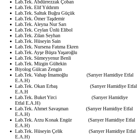
Lab.Tek. Abdürrezzak Çoban
Lab.Tek. Elif Yıldırım
Lab.Tek. Saltuk Buğra Güçük
Lab.Tek. Ömer Taşdemir
Lab.Tek. Aleyna Nur Sarı
Lab.Tek. Ceylan Ünlü Elibol
Lab.Tek. Zilan Seyhan
Lab.Tek. Hüseyin Sain
Lab.Tek. Nursena Fatıma Ekren
Lab.Tek. Ayşe Büşra Yaşaroğlu
Lab.Tek. Sümeyyenur Benli
Lab.Tek. Mizgin Gültekin
Biyolog Gülcan Zengin
Lab.Tek. Vahap İmamoğlu (Sarıyer Hamidiye Etfal
E.A.H)
Lab.Tek. Okan Erbaş (Sarıyer Hamidiye Etfal
E.A.H
Lab.Tek. Buket Yirci (Sarıyer Hamidiye
Etfal E.A.H)
Lab.Tek. Ahmet Savaşman (Sarıyer Hamidiye Etfal
E.A.H)
Lab.Tek. Arzu Konak Engür (Sarıyer Hamidiye Etfal
E.A.H)
Lab.Tek. Hüseyin Çelik (Sarıyer Hamidiye Etfal
E.A.H)