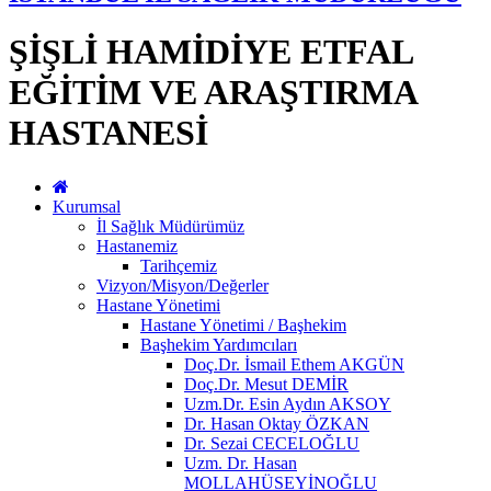
ŞİŞLİ HAMİDİYE ETFAL
EĞİTİM VE ARAŞTIRMA
HASTANESİ
Kurumsal
İl Sağlık Müdürümüz
Hastanemiz
Tarihçemiz
Vizyon/Misyon/Değerler
Hastane Yönetimi
Hastane Yönetimi / Başhekim
Başhekim Yardımcıları
Doç.Dr. İsmail Ethem AKGÜN
Doç.Dr. Mesut DEMİR
Uzm.Dr. Esin Aydın AKSOY
Dr. Hasan Oktay ÖZKAN
Dr. Sezai CECELOĞLU
Uzm. Dr. Hasan
MOLLAHÜSEYİNOĞLU