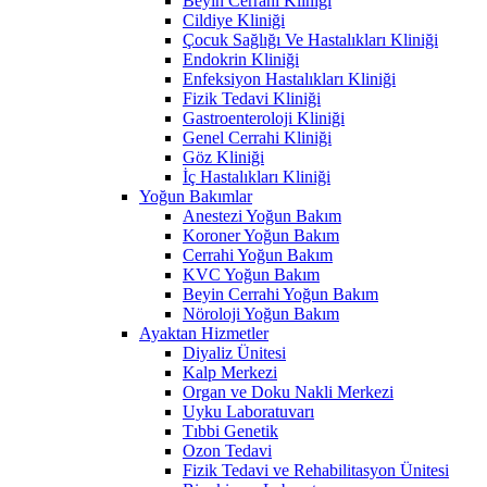
Beyin Cerrahi Kliniği
Cildiye Kliniği
Çocuk Sağlığı Ve Hastalıkları Kliniği
Endokrin Kliniği
Enfeksiyon Hastalıkları Kliniği
Fizik Tedavi Kliniği
Gastroenteroloji Kliniği
Genel Cerrahi Kliniği
Göz Kliniği
İç Hastalıkları Kliniği
Yoğun Bakımlar
Anestezi Yoğun Bakım
Koroner Yoğun Bakım
Cerrahi Yoğun Bakım
KVC Yoğun Bakım
Beyin Cerrahi Yoğun Bakım
Nöroloji Yoğun Bakım
Ayaktan Hizmetler
Diyaliz Ünitesi
Kalp Merkezi
Organ ve Doku Nakli Merkezi
Uyku Laboratuvarı
Tıbbi Genetik
Ozon Tedavi
Fizik Tedavi ve Rehabilitasyon Ünitesi