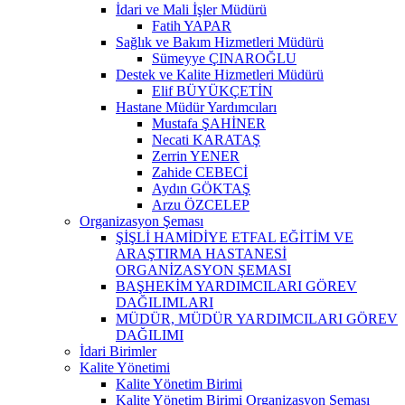
İdari ve Mali İşler Müdürü
Fatih YAPAR
Sağlık ve Bakım Hizmetleri Müdürü
Sümeyye ÇINAROĞLU
Destek ve Kalite Hizmetleri Müdürü
Elif BÜYÜKÇETİN
Hastane Müdür Yardımcıları
Mustafa ŞAHİNER
Necati KARATAŞ
Zerrin YENER
Zahide CEBECİ
Aydın GÖKTAŞ
Arzu ÖZCELEP
Organizasyon Şeması
ŞİŞLİ HAMİDİYE ETFAL EĞİTİM VE
ARAŞTIRMA HASTANESİ
ORGANİZASYON ŞEMASI
BAŞHEKİM YARDIMCILARI GÖREV
DAĞILIMLARI
MÜDÜR, MÜDÜR YARDIMCILARI GÖREV
DAĞILIMI
İdari Birimler
Kalite Yönetimi
Kalite Yönetim Birimi
Kalite Yönetim Birimi Organizasyon Şeması