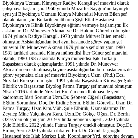
Biyokimya Uzmanı Kimyager Radiye Karagil şef muavini olarak
çalışmaya başlamıştır. 1960 yılında Muzaffer Saygun‘un tayiniyle
aynı yıl Biyokimya Uzmanı Kimya Mühendisi Mürvet Bilen şef
olarak atanmıştır. Bu tarihten itibaren Şişli Etfal Hastanesi
Biyokimya ve Klinik Biyokimya eğitimi vermeye başlamıştır. İlk
asistanları Dr. Münevver Akman ve Dr. Haldun Gürevin olmuştur.
1974 yılında Radiye Karagil, 1978 yılında Mürvet Bilen emekli
olmuştur. Asistanlığından beri aynı hastanede görev yapan şef
muavini Dr. Münevver Akman 1979 yılında şef olmuştur. 1980-
1981 tarihleri arasında Kimya mühendisi İlter Güner şef muavini
olarak, 1980-1985 arasında Kimya mühendisi Işık Türkalp
Başasistan olarak çalışmışlardır. 1991 yılında Dr. Münevver
Akman’ın emekli olmasıyla yine asistanlığından beri hastanemizde
görev yapmakta olan şef muavini Biyokimya Uzm. (Phd.) Ecz.
Nezaket Eren şef olmuştur. 1991 yılında Başasistan Kimyager Şule
Elbirlik ve Başasistan Biyolog Fatma Turgay şef muavini olmuştur.
Nisan 2016 tarihinde Nezaket Eren’in emekli olması ile yeni
kadromuz; İdari Sorumlu Uzm.Dr. Şebnem Ciğerli (Başasistan),
Eğitim Sorumlusu Doç.Dr. Erdinç Serin, Eğitim Görevlisi Uzm.Dr.
Fatma Turgay, Uzm.Kim.Müh. Şule Elbirlik, Uzmanlarımız Dr.
Zeynep Mine Yalçınkaya Kara, Uzm.Dr. Gökçe Oğuz, Dr. Berrin
Öztaş’dan oluşmuştur. 2019 yılında Şebnem Ciğerli, 2020 yılında
Şule Elbirlik, 2022 yılında Fatma Turgay emekli olmuştur. Doç.Dr.
Erdinç Serin 2020 yılından itibaren Prof.Dr. Cemil Taşçıoğlu
Hastanesi’nde İslab Merkez Lab. Koordinatör Yrd. görevine devam