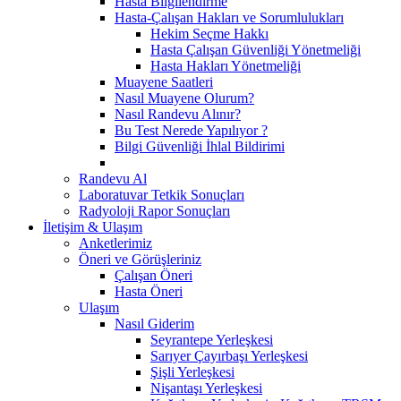
Hasta Bilgilendirme
Hasta-Çalışan Hakları ve Sorumlulukları
Hekim Seçme Hakkı
Hasta Çalışan Güvenliği Yönetmeliği
Hasta Hakları Yönetmeliği
Muayene Saatleri
Nasıl Muayene Olurum?
Nasıl Randevu Alınır?
Bu Test Nerede Yapılıyor ?
Bilgi Güvenliği İhlal Bildirimi
Randevu Al
Laboratuvar Tetkik Sonuçları
Radyoloji Rapor Sonuçları
İletişim & Ulaşım
Anketlerimiz
Öneri ve Görüşleriniz
Çalışan Öneri
Hasta Öneri
Ulaşım
Nasıl Giderim
Seyrantepe Yerleşkesi
Sarıyer Çayırbaşı Yerleşkesi
Şişli Yerleşkesi
Nişantaşı Yerleşkesi