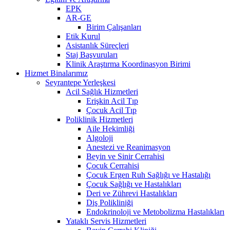
EPK
AR-GE
Birim Çalışanları
Etik Kurul
Asistanlık Süreçleri
Staj Başvuruları
Klinik Araştırma Koordinasyon Birimi
Hizmet Binalarımız
Seyrantepe Yerleşkesi
Acil Sağlık Hizmetleri
Erişkin Acil Tıp
Çocuk Acil Tıp
Poliklinik Hizmetleri
Aile Hekimliği
Algoloji
Anestezi ve Reanimasyon
Beyin ve Sinir Cerrahisi
Çocuk Cerrahisi
Çocuk Ergen Ruh Sağlığı ve Hastalığı
Çocuk Sağlığı ve Hastalıkları
Deri ve Zührevi Hastalıkları
Diş Polikliniği
Endokrinoloji ve Metobolizma Hastalıkları
Yataklı Servis Hizmetleri