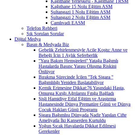
Kağıthane Yerleşkesi - Kağıthane TRSM
Kağıthane 15 Nolu Eğitim ASM
Sultangazi 1 Nolu Eğitim ASM
Sultangazi 2 Nolu Eğitim ASM
Çamlıvadi EASM
Telefon Rehberi
Sık Sorulan Sorular
Dijital Medya
Basın & Medyada Biz
Gebelik Zehirlenmesiyle Acile Koştu: Anne ve
Bebeği İçin 1 Aylık Seferberlik
''Yara Bakım Hemşireleri'' Yatağa Bağımlı
Hastalarda Basınç Yarası Oluşma Riskini
Önlüyor
Bırakma Sürecinde İçilen ''Tek Sigara ''
Bağımlılığı Yeniden Başlatabiliyor
Kemik Erimesine Dikkat:76 Yaşındaki Hasta,
Omurga Kırığı Ağrılarını Fıtığa Bağladı
Şişli Hamidiye Etfal Eğitim ve Araştırma
Hastanesinde Dünya Prematüre Günü ve Dünya
Çocuk Hakları Günü Programı
Sigara Bağımlısı Dünyada Nadir Yapılan Çifte
Ameliyatla İki Kanserden Kurtuldu
Yoğun Sıcak Havalarda Dikkat Edilmesi
Gerekenler