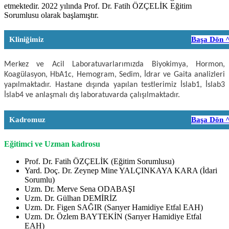
etmektedir. 2022 yılında Prof. Dr. Fatih ÖZÇELİK Eğitim
Sorumlusu olarak başlamıştır.
Kliniğimiz
Başa Dön 
Merkez ve Acil Laboratuvarlarımızda Biyokimya, Hormon,
Koagülasyon, HbA1c, Hemogram, Sedim, İdrar ve Gaita analizleri
yapılmaktadır. Hastane dışında yapılan testlerimiz İslab1, İslab3
İslab4 ve anlaşmalı dış laboratuvarda çalışılmaktadır.
Kadromuz
Başa Dön 
Eğitimci ve Uzman kadrosu
Prof. Dr. Fatih ÖZÇELİK (Eğitim Sorumlusu)
Yard. Doç. Dr. Zeynep Mine YALÇINKAYA KARA (İdari
Sorumlu)
Uzm. Dr. Merve Sena ODABAŞI
Uzm. Dr. Gülhan DEMİRİZ
Uzm. Dr. Figen SAĞIR (Sarıyer Hamidiye Etfal EAH)
Uzm. Dr. Özlem BAYTEKİN (Sarıyer Hamidiye Etfal
EAH)