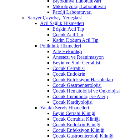
Biyokimya Laboratuvarı
Mikrobiyoloji Laboratuvarı
Patolji Laboratuvarı
Sarıyer Çayırbaşı Yerleşkesi
Acil Sağlık Hizmetleri
Erişkin Acil Tıp
Çocuk Acil Tıp
Kadın Doğum Acil Tıp
Poliklinik Hizmetleri
Aile Hekimliği
Anestezi ve Reanimasyon
Beyin ve Sinir Cerrahisi
Çocuk Cerrahisi
Çocuk Endokrin
Çocuk Enfeksiyon Hastalıkları
Çocuk Gastroenterolojisi
Çocuk Hematolojisi ve Onkolojisi
Çocuk İmmunoloji ve Alerji
Çocuk Kardiyolojisi
Yataklı Servis Hizmetleri
Beyin Cerrahi Kliniği
Çocuk Cerrahisi Kliniği
Çocuk Endokrin Kliniği
Çocuk Enfeksiyon Kliniği
Çocuk Gastroenteroloji Kliniği