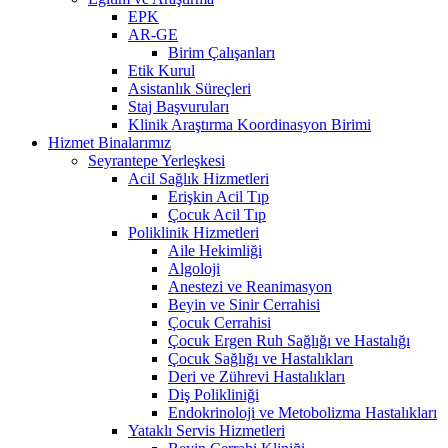
EPK
AR-GE
Birim Çalışanları
Etik Kurul
Asistanlık Süreçleri
Staj Başvuruları
Klinik Araştırma Koordinasyon Birimi
Hizmet Binalarımız
Seyrantepe Yerleşkesi
Acil Sağlık Hizmetleri
Erişkin Acil Tıp
Çocuk Acil Tıp
Poliklinik Hizmetleri
Aile Hekimliği
Algoloji
Anestezi ve Reanimasyon
Beyin ve Sinir Cerrahisi
Çocuk Cerrahisi
Çocuk Ergen Ruh Sağlığı ve Hastalığı
Çocuk Sağlığı ve Hastalıkları
Deri ve Zührevi Hastalıkları
Diş Polikliniği
Endokrinoloji ve Metobolizma Hastalıkları
Yataklı Servis Hizmetleri