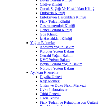
Beyin Cerrahi Kliniği
Cildiye Kliniği
Çocuk Sağlığı Ve Hastalıkları Kliniği
Endokrin Kliniği
Enfeksiyon Hastalıkları Kliniği
Fizik Tedavi Kliniği
Gastroenteroloji Kliniği
Genel Cerrahi Kliniği
Göz Kliniği
İç Hastalıkları Kliniği
Yoğun Bakımlar
Anestezi Yoğun Bakım
Koroner Yoğun Bakım
Cerrahi Yoğun Bakım
KVC Yoğun Bakım
Beyin Cerrahi Yoğun Bakım
Nöroloji Yoğun Bakım
Ayaktan Hizmetler
Diyaliz Ünitesi
Kalp Merkezi
Organ ve Doku Nakli Merkezi
Uyku Laboratuvarı
Tıbbi Genetik
Ozon Tedavi
Fizik Tedavi ve Rehabilitasyon Ünitesi