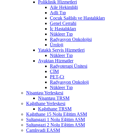
Poliklinik Hizmetleri
Aile Hekimliği
Adli Tıp
Çocuk Sağlığı ve Hastalıkları
Genel Cerrahi
İç Hastalıkları
Nükleer Tıp
Radyasyon Onkolojisi
Üroloji
Yataklı Servis Hizmetleri
Nükleer Tıp
Ayaktan Hizmatler
Radyoterapi Ünitesi
ÇİM
PET-Ct
Radyasyon Onkoloji
Nükleer Tıp
Nişantaşı Yerleşkesi
Nişantaşı TRSM
Kağıthane Yerleşkesi
Kağıthane TRSM
Kağıthane 15 Nolu Eğitim ASM
Sultangazi 1 Nolu Eğitim ASM
Sultangazi 2 Nolu Eğitim ASM
Çamlıvadi EASM