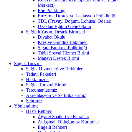
Merkezi)
Ebe Polikliniği
Emzirme Destek ve Laktasyon Polikliniği
TDL (Travay, Doğum, Lohusa) Odaları
Uzaktan Eğitim Gebe Okulu
Sağlıklı Yaşam Destek Birimleri
Diyabet Okulu
Kreş ve Gündüz Bakımevi
Sigara Bırakma Polikliniği
Tıbbi Sosyal Hizmet Birimi
Manevi Destek Birimi
Sağlık Turizmi
Sağlık Hizmetleri ve Hekimler
Tedavi Paketleri
Hakkımızda
Sağlık Turizmi Birimi
Tercümanlarımız
Akreditasyon ve Sertifikalarımız
Şehrimiz
Yönlendirme
Hasta Rehberi
Ziyaret Saatleri ve Kuralları
Anlaşmalı Olduğumuz Kurumlar
Engelli Rehberi