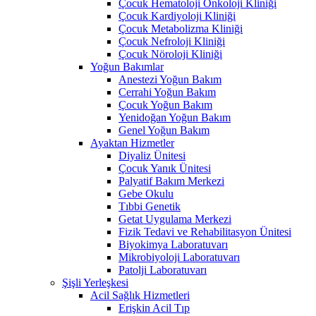
Çocuk Hematoloji Onkoloji Kliniği
Çocuk Kardiyoloji Kliniği
Çocuk Metabolizma Kliniği
Çocuk Nefroloji Kliniği
Çocuk Nöroloji Kliniği
Yoğun Bakımlar
Anestezi Yoğun Bakım
Cerrahi Yoğun Bakım
Çocuk Yoğun Bakım
Yenidoğan Yoğun Bakım
Genel Yoğun Bakım
Ayaktan Hizmetler
Diyaliz Ünitesi
Çocuk Yanık Ünitesi
Palyatif Bakım Merkezi
Gebe Okulu
Tıbbi Genetik
Getat Uygulama Merkezi
Fizik Tedavi ve Rehabilitasyon Ünitesi
Biyokimya Laboratuvarı
Mikrobiyoloji Laboratuvarı
Patolji Laboratuvarı
Şişli Yerleşkesi
Acil Sağlık Hizmetleri
Erişkin Acil Tıp