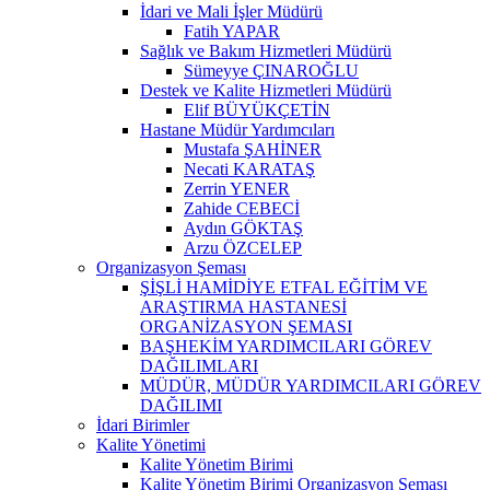
İdari ve Mali İşler Müdürü
Fatih YAPAR
Sağlık ve Bakım Hizmetleri Müdürü
Sümeyye ÇINAROĞLU
Destek ve Kalite Hizmetleri Müdürü
Elif BÜYÜKÇETİN
Hastane Müdür Yardımcıları
Mustafa ŞAHİNER
Necati KARATAŞ
Zerrin YENER
Zahide CEBECİ
Aydın GÖKTAŞ
Arzu ÖZCELEP
Organizasyon Şeması
ŞİŞLİ HAMİDİYE ETFAL EĞİTİM VE
ARAŞTIRMA HASTANESİ
ORGANİZASYON ŞEMASI
BAŞHEKİM YARDIMCILARI GÖREV
DAĞILIMLARI
MÜDÜR, MÜDÜR YARDIMCILARI GÖREV
DAĞILIMI
İdari Birimler
Kalite Yönetimi
Kalite Yönetim Birimi
Kalite Yönetim Birimi Organizasyon Şeması