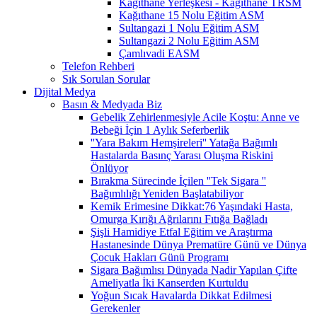
Kağıthane Yerleşkesi - Kağıthane TRSM
Kağıthane 15 Nolu Eğitim ASM
Sultangazi 1 Nolu Eğitim ASM
Sultangazi 2 Nolu Eğitim ASM
Çamlıvadi EASM
Telefon Rehberi
Sık Sorulan Sorular
Dijital Medya
Basın & Medyada Biz
Gebelik Zehirlenmesiyle Acile Koştu: Anne ve
Bebeği İçin 1 Aylık Seferberlik
''Yara Bakım Hemşireleri'' Yatağa Bağımlı
Hastalarda Basınç Yarası Oluşma Riskini
Önlüyor
Bırakma Sürecinde İçilen ''Tek Sigara ''
Bağımlılığı Yeniden Başlatabiliyor
Kemik Erimesine Dikkat:76 Yaşındaki Hasta,
Omurga Kırığı Ağrılarını Fıtığa Bağladı
Şişli Hamidiye Etfal Eğitim ve Araştırma
Hastanesinde Dünya Prematüre Günü ve Dünya
Çocuk Hakları Günü Programı
Sigara Bağımlısı Dünyada Nadir Yapılan Çifte
Ameliyatla İki Kanserden Kurtuldu
Yoğun Sıcak Havalarda Dikkat Edilmesi
Gerekenler