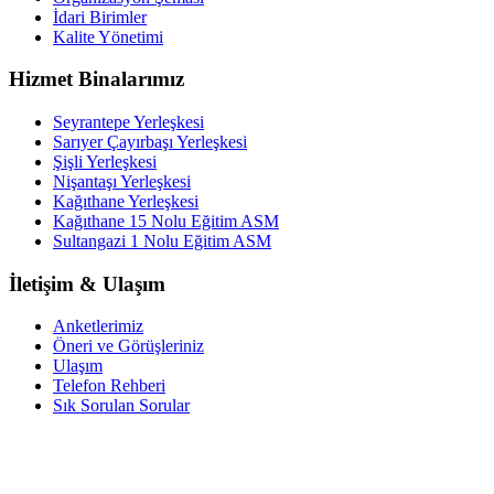
İdari Birimler
Kalite Yönetimi
Hizmet Binalarımız
Seyrantepe Yerleşkesi
Sarıyer Çayırbaşı Yerleşkesi
Şişli Yerleşkesi
Nişantaşı Yerleşkesi
Kağıthane Yerleşkesi
Kağıthane 15 Nolu Eğitim ASM
Sultangazi 1 Nolu Eğitim ASM
İletişim & Ulaşım
Anketlerimiz
Öneri ve Görüşleriniz
Ulaşım
Telefon Rehberi
Sık Sorulan Sorular