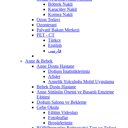
Böbrek Nakli
Karaciğer Nakli
Kornea Nakli
Ozon Tedavi
Ozonterapi
Palyatif Bakım Merkezi
PET - CT
Türkçe
English
فارسی
Anne & Bebek
Anne Dostu Hastane
Doğum İstatistiklerimiz
Afişler
Annelik Yolculuğu Mobil Uygulama
Bebek Dostu Hastane
Anne Sütünün Önemi ve Başarılı Emzirme
Eğitimi
Doğum Salonu ve Bekleme
Gebe Okulu
Eğitim Videoları
Fotoğraflar
Broşürlerimiz
ROP(Prematüre Retinopatisi Tanı ve Tedavi