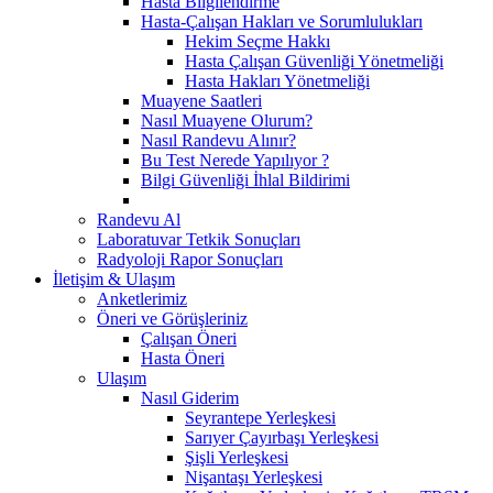
Hasta Bilgilendirme
Hasta-Çalışan Hakları ve Sorumlulukları
Hekim Seçme Hakkı
Hasta Çalışan Güvenliği Yönetmeliği
Hasta Hakları Yönetmeliği
Muayene Saatleri
Nasıl Muayene Olurum?
Nasıl Randevu Alınır?
Bu Test Nerede Yapılıyor ?
Bilgi Güvenliği İhlal Bildirimi
Randevu Al
Laboratuvar Tetkik Sonuçları
Radyoloji Rapor Sonuçları
İletişim & Ulaşım
Anketlerimiz
Öneri ve Görüşleriniz
Çalışan Öneri
Hasta Öneri
Ulaşım
Nasıl Giderim
Seyrantepe Yerleşkesi
Sarıyer Çayırbaşı Yerleşkesi
Şişli Yerleşkesi
Nişantaşı Yerleşkesi