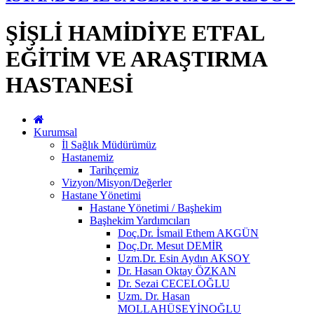
ŞİŞLİ HAMİDİYE ETFAL
EĞİTİM VE ARAŞTIRMA
HASTANESİ
Kurumsal
İl Sağlık Müdürümüz
Hastanemiz
Tarihçemiz
Vizyon/Misyon/Değerler
Hastane Yönetimi
Hastane Yönetimi / Başhekim
Başhekim Yardımcıları
Doç.Dr. İsmail Ethem AKGÜN
Doç.Dr. Mesut DEMİR
Uzm.Dr. Esin Aydın AKSOY
Dr. Hasan Oktay ÖZKAN
Dr. Sezai CECELOĞLU
Uzm. Dr. Hasan
MOLLAHÜSEYİNOĞLU